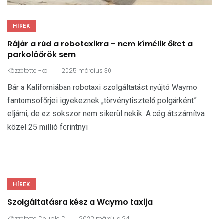
HÍREK
Rájár a rúd a robotaxikra – nem kímélik őket a
parkolóőrök sem
.
Közzétette
-ko
2025 március 30
Bár a Kaliforniában robotaxi szolgáltatást nyújtó Waymo
fantomsofőrjei igyekeznek „törvénytisztelő polgárként”
eljárni, de ez sokszor nem sikerül nekik. A cég átszámítva
közel 25 millió forintnyi
HÍREK
Szolgáltatásra kész a Waymo taxija
.
Közzétette
Double D
2022 március 24