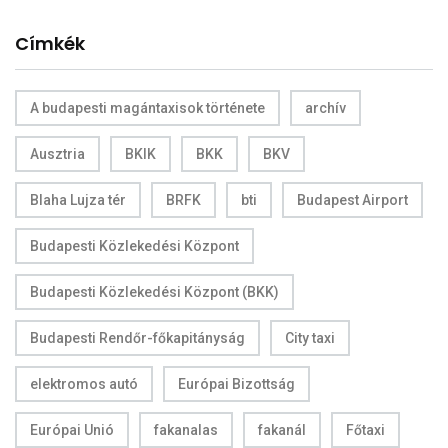
Címkék
A budapesti magántaxisok története
archív
Ausztria
BKIK
BKK
BKV
Blaha Lujza tér
BRFK
bti
Budapest Airport
Budapesti Közlekedési Központ
Budapesti Közlekedési Központ (BKK)
Budapesti Rendőr-főkapitányság
City taxi
elektromos autó
Európai Bizottság
Európai Unió
fakanalas
fakanál
Főtaxi