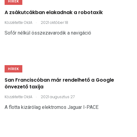
HÍREK
A zsákutcákban elakadnak a robotaxik
.
Közzétette
OldA
2021 október 18
Sofőr nélkül összezavarodik a navigáció
HÍREK
San Franciscóban már rendelhető a Google
önvezető taxija
.
Közzétette
OldA
2021 augusztus 27
A flotta kizárólag elektromos Jaguar I-PACE