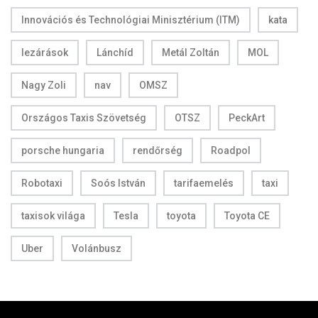
Innovációs és Technológiai Minisztérium (ITM)
kata
lezárások
Lánchíd
Metál Zoltán
MOL
Nagy Zoli
nav
OMSZ
Országos Taxis Szövetség
OTSZ
PeckArt
porsche hungaria
rendőrség
Roadpol
Robotaxi
Soós István
tarifaemelés
taxi
taxisok világa
Tesla
toyota
Toyota CE
Uber
Volánbusz