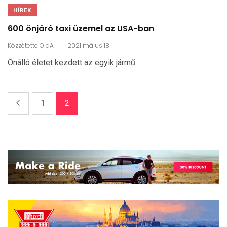
HÍREK
600 önjáró taxi üzemel az USA-ban
.
Közzétette
OldA
2021 május 18
Önálló életet kezdett az egyik jármű
1
2