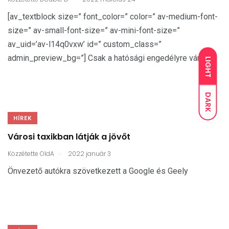
[av_textblock size=” font_color=” color=” av-medium-font-
size=” av-small-font-size=” av-mini-font-size=”
av_uid=’av-l14q0vxw’ id=” custom_class=”
admin_preview_bg=”] Csak a hatósági engedélyre várnak
LIGHT
DARK
HÍREK
Városi taxikban látják a jövőt
.
Közzétette
OldA
2022 január 3
Önvezető autókra szövetkezett a Google és Geely