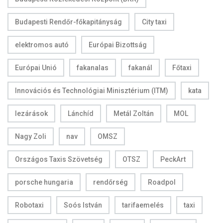
Budapesti Rendőr-főkapitányság
City taxi
elektromos autó
Európai Bizottság
Európai Unió
fakanalas
fakanál
Főtaxi
Innovációs és Technológiai Minisztérium (ITM)
kata
lezárások
Lánchíd
Metál Zoltán
MOL
Nagy Zoli
nav
OMSZ
Országos Taxis Szövetség
OTSZ
PeckArt
porsche hungaria
rendőrség
Roadpol
Robotaxi
Soós István
tarifaemelés
taxi