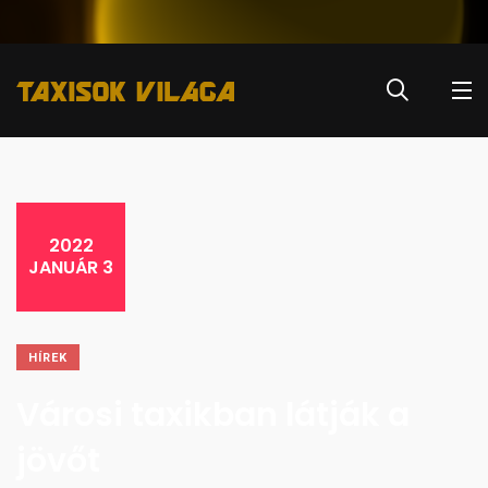
2022
JANUÁR 3
HÍREK
Városi taxikban látják a
jövőt