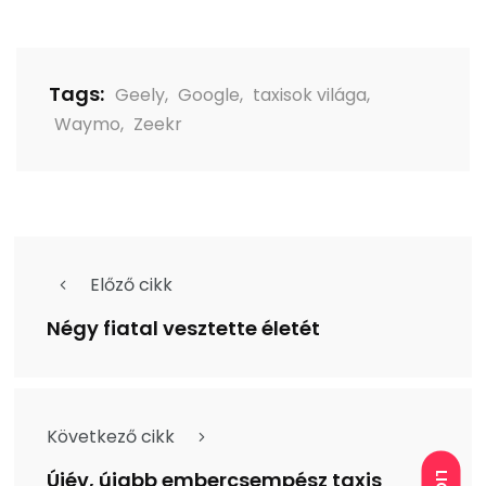
Tags:
Geely
,
Google
,
taxisok világa
,
Waymo
,
Zeekr
Előző cikk
Négy fiatal vesztette életét
Következő cikk
Újév, újabb embercsempész taxis