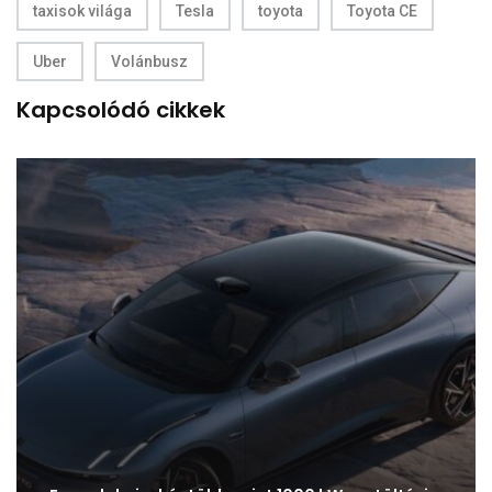
taxisok világa
Tesla
toyota
Toyota CE
Uber
Volánbusz
Kapcsolódó cikkek