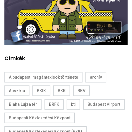
Címkék
A budapesti magántaxisok története
archív
Ausztria
BKIK
BKK
BKV
Blaha Lujza tér
BRFK
bti
Budapest Airport
Budapesti Közlekedési Központ
Budapesti Közlekedési Központ (BKK)