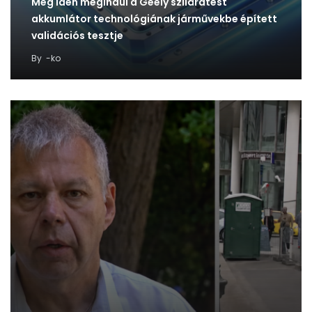
Még idén megindul a Geely szilárdtest
akkumlátor technológiának járművekbe épített
validációs tesztje
By
-ko