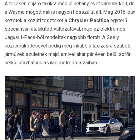
A teljesen önjáró taxikra még jó néhány évet várnunk kell, de
a Waymo mögött máris nagyon hosszú út áll. Még 2016-ban
kezdték a közúti teszteket a
Chrysler Pacifica
egyterű
speciálisan átalakított változatával, majd az elektromos
Jaguar I-Pace-ből rendeltek nagyobb flottát. A Geely
közreműködésével pedig még inkább a taxizásra szabott
járművek születnek majd, amivel akár pár éven belül sofőr
nélkül utazhatunk a világ metropoliszaiban.