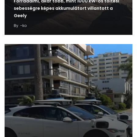
Forradalmi, akár több, mint 1000 kW-os töltési
sebességre képes akkumulátort villantott a
Geely
By
-ko