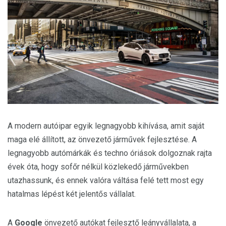
A modern autóipar egyik legnagyobb kihívása, amit saját
maga elé állított, az önvezető járművek fejlesztése. A
legnagyobb autómárkák és techno óriások dolgoznak rajta
évek óta, hogy sofőr nélkül közlekedő járművekben
utazhassunk, és ennek valóra váltása felé tett most egy
hatalmas lépést két jelentős vállalat.
A
Google
önvezető autókat fejlesztő leányvállalata, a