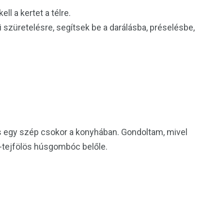
ll a kertet a télre.
züretelésre, segítsek be a darálásba, préselésbe,
is egy szép csokor a konyhában. Gondoltam, mivel
s-tejfölös húsgombóc belőle.