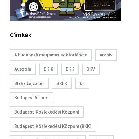
Címkék
A budapesti magántaxisok története
archív
Ausztria
BKIK
BKK
BKV
Blaha Lujza tér
BRFK
bti
Budapest Airport
Budapesti Közlekedési Központ
Budapesti Közlekedési Központ (BKK)