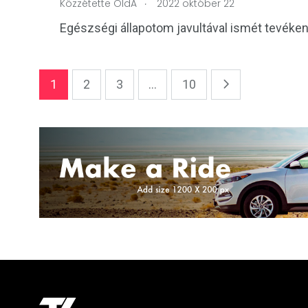
.
Közzétette
OldA
2022 október 22
Egészségi állapotom javultával ismét tevéken
1
2
3
...
10