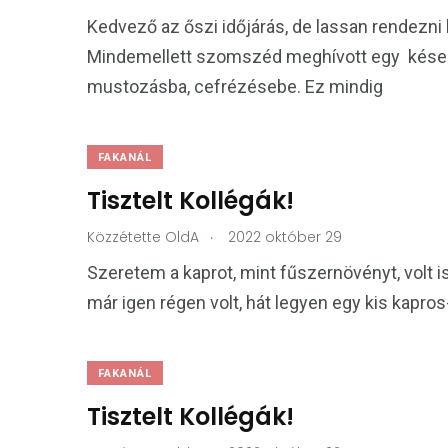
Kedvező az őszi időjárás, de lassan rendezni ke
Mindemellett szomszéd meghívott egy kései s
mustozásba, cefrézésebe. Ez mindig
FAKANÁL
Tisztelt Kollégák!
.
Közzétette
OldA
2022 október 29
Szeretem a kaprot, mint fűszernövényt, volt 
már igen régen volt, hát legyen egy kis kapro
FAKANÁL
Tisztelt Kollégák!