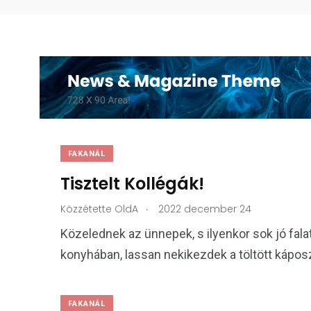
FAKANÁL
Tisztelt Kollégák!
.
Közzétette
OldA
2022 december 24
Közelednek az ünnepek, s ilyenkor sok jó fal
konyhában, lassan nekikezdek a töltött kápos
FAKANÁL