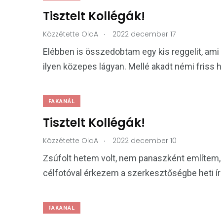
Tisztelt Kollégák!
.
Közzétette
OldA
2022 december 17
Elébben is összedobtam egy kis reggelit, ami á
ilyen közepes lágyan. Mellé akadt némi friss h
FAKANÁL
Tisztelt Kollégák!
.
Közzétette
OldA
2022 december 10
Zsúfolt hetem volt, nem panaszként említem, 
célfotóval érkezem a szerkesztőségbe heti 
FAKANÁL