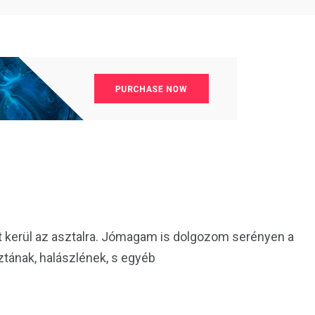
at kerül az asztalra. Jómagam is dolgozom serényen a
ztának, halászlének, s egyéb