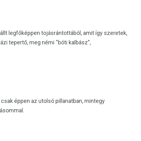
llt legfőképpen tojásrántottából, amit így szeretek,
ázi tepertő, meg némi “bóti kalbász”,
csak éppen az utolsó pillanatban, mintegy
írásommal.