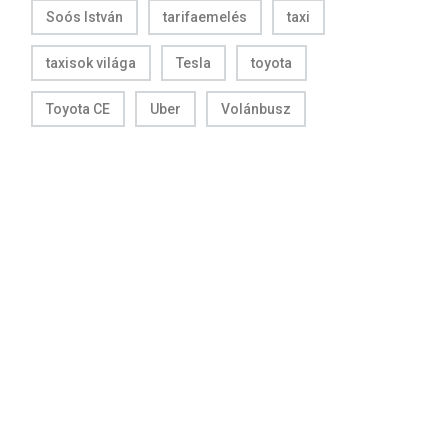
Soós István
tarifaemelés
taxi
taxisok világa
Tesla
toyota
Toyota CE
Uber
Volánbusz