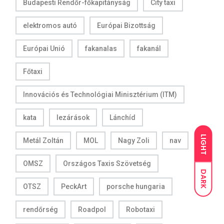
Budapesti Rendőr-főkapitányság
City taxi
elektromos autó
Európai Bizottság
Európai Unió
fakanalas
fakanál
Főtaxi
Innovációs és Technológiai Minisztérium (ITM)
kata
lezárások
Lánchíd
LIGHT
Metál Zoltán
MOL
Nagy Zoli
nav
OMSZ
Országos Taxis Szövetség
DARK
OTSZ
PeckArt
porsche hungaria
rendőrség
Roadpol
Robotaxi