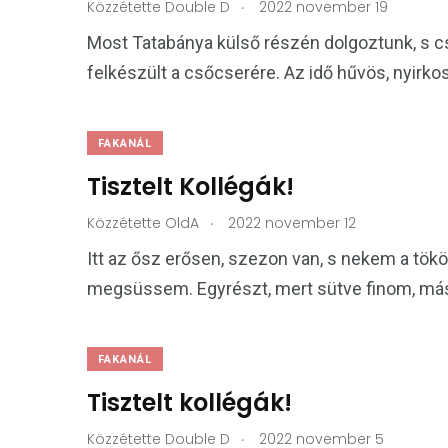
.
Közzétette
Double D
2022 november 19
Most Tatabánya külső részén dolgoztunk, s c
felkészült a csőcserére. Az idő hűvös, nyirko
FAKANÁL
Tisztelt Kollégák!
.
Közzétette
OldA
2022 november 12
Itt az ősz erősen, szezon van, s nekem a tök
megsüssem. Egyrészt, mert sütve finom, más
FAKANÁL
Tisztelt kollégák!
.
Közzétette
Double D
2022 november 5