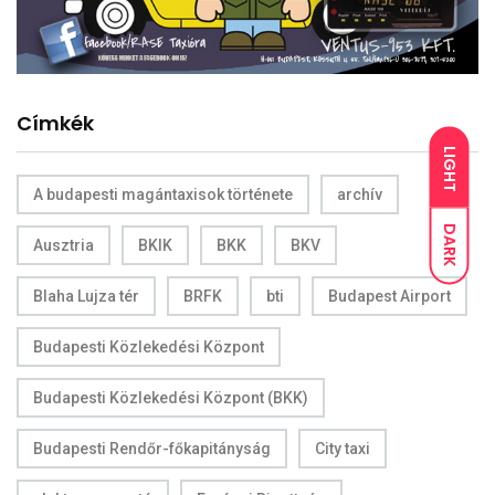
Címkék
LIGHT
A budapesti magántaxisok története
archív
DARK
Ausztria
BKIK
BKK
BKV
Blaha Lujza tér
BRFK
bti
Budapest Airport
Budapesti Közlekedési Központ
Budapesti Közlekedési Központ (BKK)
Budapesti Rendőr-főkapitányság
City taxi