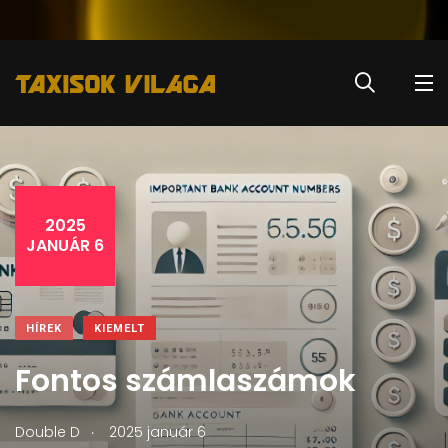
2025
JANUÁR 6
HÍREK
KIEMELT
Fontos számlaszámok
.
Double D
2025 január 6