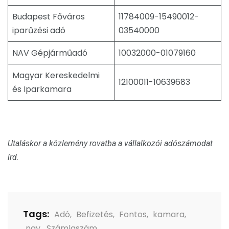
Budapest Főváros
11784009-15490012-
iparűzési adó
03540000
NAV Gépjárműadó
10032000-01079160
Magyar Kereskedelmi
12100011-10639683
és Iparkamara
Utaláskor a közlemény rovatba a vállalkozói adószámodat
írd.
Tags:
Adó
,
Befizetés
,
Fontos
,
kamara
,
nav
,
Számlaszám