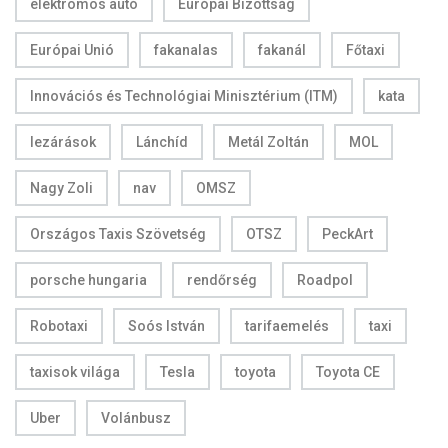
elektromos autó
Európai Bizottság
Európai Unió
fakanalas
fakanál
Főtaxi
Innovációs és Technológiai Minisztérium (ITM)
kata
lezárások
Lánchíd
Metál Zoltán
MOL
Nagy Zoli
nav
OMSZ
Országos Taxis Szövetség
OTSZ
PeckArt
porsche hungaria
rendőrség
Roadpol
Robotaxi
Soós István
tarifaemelés
taxi
taxisok világa
Tesla
toyota
Toyota CE
Uber
Volánbusz