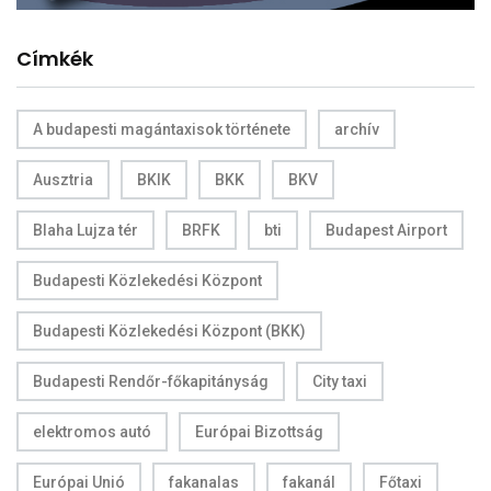
Címkék
A budapesti magántaxisok története
archív
Ausztria
BKIK
BKK
BKV
Blaha Lujza tér
BRFK
bti
Budapest Airport
Budapesti Közlekedési Központ
Budapesti Közlekedési Központ (BKK)
Budapesti Rendőr-főkapitányság
City taxi
elektromos autó
Európai Bizottság
Európai Unió
fakanalas
fakanál
Főtaxi