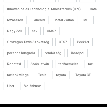
Innovációs és Technológiai Minisztérium (ITM)
kata
lezárások
Lánchíd
Metál Zoltán
MOL
Nagy Zoli
nav
OMSZ
Országos Taxis Szövetség
OTSZ
PeckArt
porsche hungaria
rendőrség
Roadpol
Robotaxi
Soós István
tarifaemelés
taxi
taxisok világa
Tesla
toyota
Toyota CE
Uber
Volánbusz