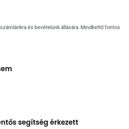
ószámlánkra és bevételünk állására. Mindkettő fontos
gsem
ntős segítség érkezett