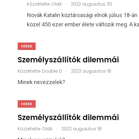
.
Közzétette
OldA
2022 augusztus 30
Novák Katalin köztársasági elnök július 18-án í
közel 450 ezer ember élete változik meg. A k
HÍREK
Személyszállítók dilemmái
.
Közzétette
Double D
2022 augusztus 18
Minek nevezzelek?
HÍREK
Személyszállítók dilemmái
.
Közzétette
OldA
2022 augusztus 18