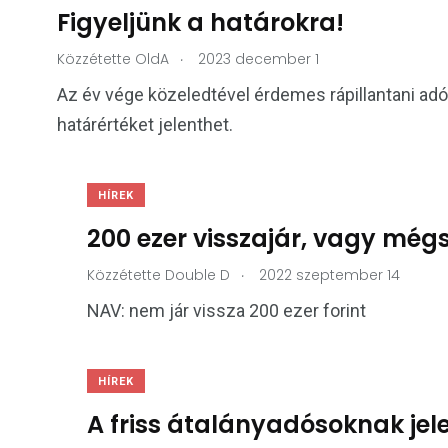
Figyeljünk a határokra!
.
Közzétette
OldA
2023 december 1
Az év vége közeledtével érdemes rápillantani ad
határértéket jelenthet.
HÍREK
200 ezer visszajár, vagy mé
.
Közzétette
Double D
2022 szeptember 14
NAV: nem jár vissza 200 ezer forint
HÍREK
A friss átalányadósoknak jele