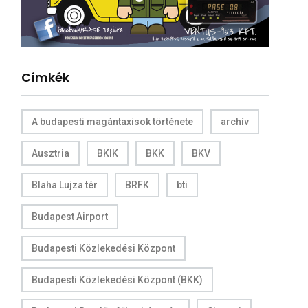
Címkék
A budapesti magántaxisok története
archív
Ausztria
BKIK
BKK
BKV
Blaha Lujza tér
BRFK
bti
Budapest Airport
Budapesti Közlekedési Központ
Budapesti Közlekedési Központ (BKK)