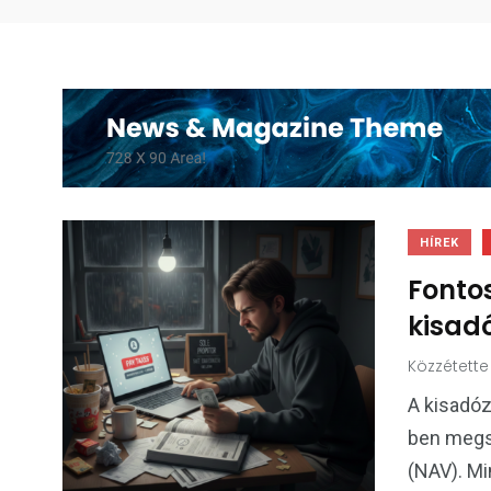
HÍREK
Fontos
kisad
Közzétette
A kisadóz
ben megsz
(NAV). Min