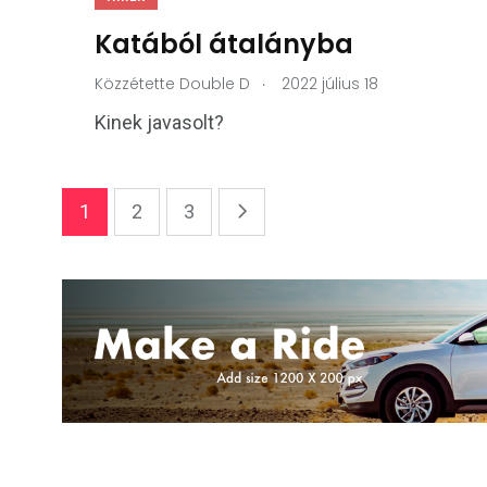
Katából átalányba
.
Közzétette
Double D
2022 július 18
Kinek javasolt?
1
2
3