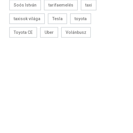
Soós István
tarifaemelés
taxi
taxisok világa
Tesla
toyota
Toyota CE
Uber
Volánbusz