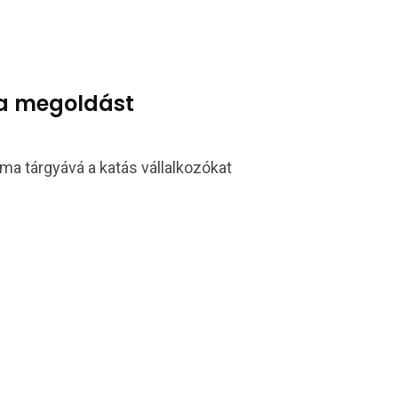
 a megoldást
szma tárgyává a katás vállalkozókat