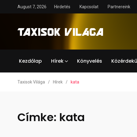
August 7, 2026
Hirdetés
Kapcsolat
Partnereink
Kezdőlap
Hírek
Könyvelés
Közérdekű
Taxisok Világa
/
Hírek
/
kata
Címke:
kata