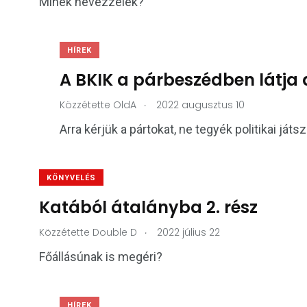
Minek nevezzelek?
HÍREK
A BKIK a párbeszédben látja
.
Közzétette
OldA
2022 augusztus 10
Arra kérjük a pártokat, ne tegyék politikai ját
KÖNYVELÉS
Katából átalányba 2. rész
.
Közzétette
Double D
2022 július 22
Főállásúnak is megéri?
HÍREK