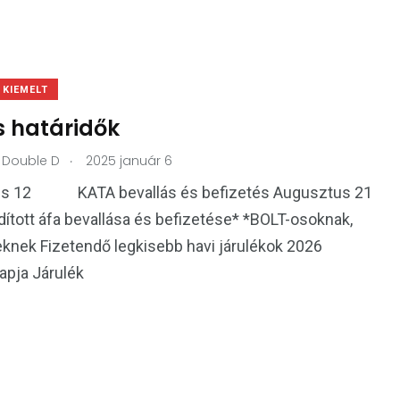
KIEMELT
s határidők
.
Double D
2025 január 6
s 12 KATA bevallás és befizetés Augusztus 21
t áfa bevallása és befizetése* *BOLT-osoknak,
knek Fizetendő legkisebb havi járulékok 2026
lapja Járulék