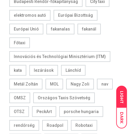
Budapesti Rendőr-főkapitányság
City taxi
elektromos autó
Európai Bizottság
Európai Unió
fakanalas
fakanál
Főtaxi
Innovációs és Technológiai Minisztérium (ITM)
kata
lezárások
Lánchíd
Metál Zoltán
MOL
Nagy Zoli
nav
LIGHT
OMSZ
Országos Taxis Szövetség
OTSZ
PeckArt
porsche hungaria
DARK
rendőrség
Roadpol
Robotaxi