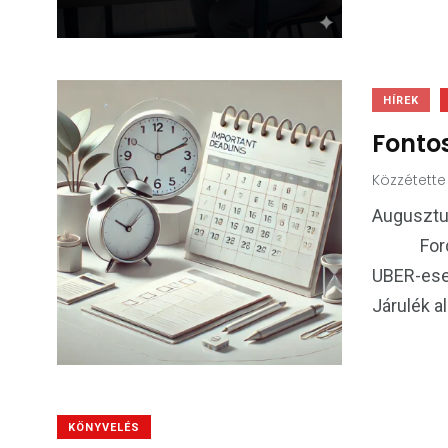
HÍREK
Fonto
Közzétette
Augusztu
Fordítot
UBER-ese
Járulék a
KÖNYVELÉS