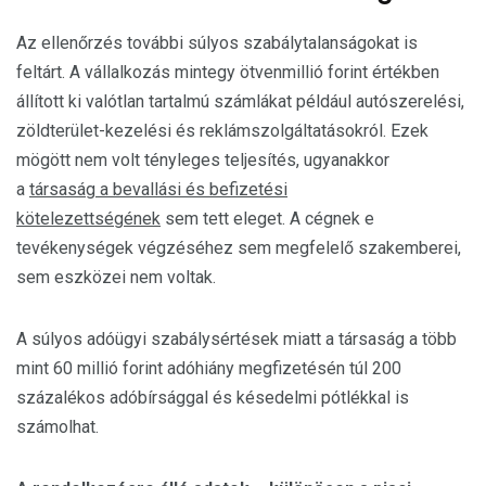
Az ellenőrzés további súlyos szabálytalanságokat is
feltárt. A vállalkozás mintegy ötvenmillió forint értékben
állított ki valótlan tartalmú számlákat például autószerelési,
zöldterület-kezelési és reklámszolgáltatásokról. Ezek
mögött nem volt tényleges teljesítés, ugyanakkor
a
társaság a bevallási és befizetési
kötelezettségének
sem tett eleget. A cégnek e
tevékenységek végzéséhez sem megfelelő szakemberei,
sem eszközei nem voltak.
A súlyos adóügyi szabálysértések miatt a társaság a több
mint 60 millió forint adóhiány megfizetésén túl 200
százalékos adóbírsággal és késedelmi pótlékkal is
számolhat.