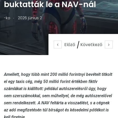
buktatták le a NAV-nál
.
-ko
2026 június 2
Előző
Következő
Amellett, hogy több mint 200 millió forintnyi bevételt titkolt
el egy taxis cég, még 50 millió forint értékben fiktív
számlákat is kiállított: például autószerelésről úgy, hogy
sem szerszámokkal, sem műhellyel, de még autószerelővel
sem rendelkezett. A NAV feltárta a visszaélést, s a cégnek
az adó megfizetésén túl bírságot és késedelmi pótlékot is
kell fizetnie.