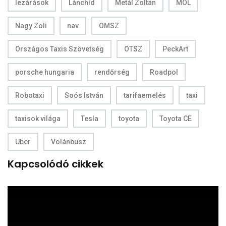
lezárások
Lánchíd
Metál Zoltán
MOL
Nagy Zoli
nav
OMSZ
Országos Taxis Szövetség
OTSZ
PeckArt
porsche hungaria
rendőrség
Roadpol
Robotaxi
Soós István
tarifaemelés
taxi
taxisok világa
Tesla
toyota
Toyota CE
Uber
Volánbusz
Kapcsolódó cikkek