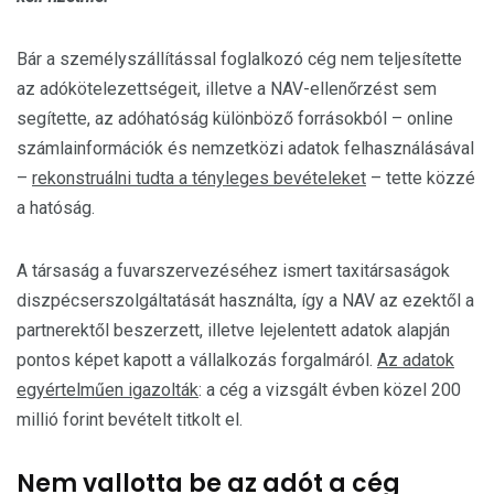
Bár a személyszállítással foglalkozó cég nem teljesítette
az adókötelezettségeit, illetve a NAV-ellenőrzést sem
segítette, az adóhatóság különböző forrásokból – online
számlainformációk és nemzetközi adatok felhasználásával
–
rekonstruálni tudta a tényleges bevételeket
– tette közzé
a hatóság.
A társaság a fuvarszervezéséhez ismert taxitársaságok
diszpécserszolgáltatását használta, így a NAV az ezektől a
partnerektől beszerzett, illetve lejelentett adatok alapján
pontos képet kapott a vállalkozás forgalmáról.
Az adatok
egyértelműen igazolták
: a cég a vizsgált évben közel 200
millió forint bevételt titkolt el.
Nem vallotta be az adót a cég