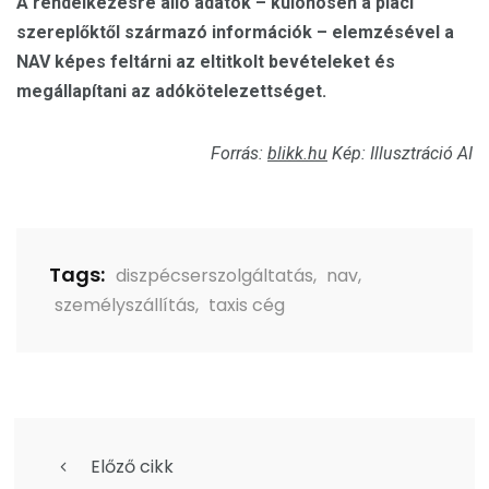
A rendelkezésre álló adatok – különösen a piaci
szereplőktől származó információk – elemzésével a
NAV képes feltárni az eltitkolt bevételeket és
megállapítani az adókötelezettséget.
Forrás:
blikk.hu
Kép: Illusztráció AI
Tags:
diszpécserszolgáltatás
,
nav
,
személyszállítás
,
taxis cég
Előző cikk