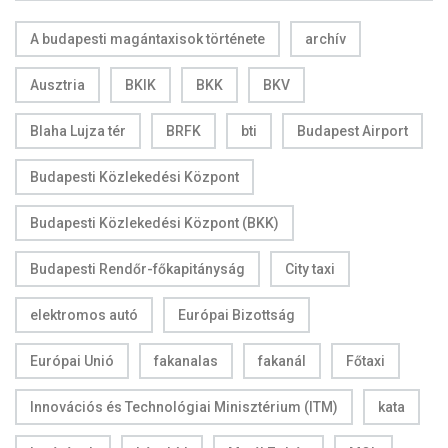
A budapesti magántaxisok története
archív
Ausztria
BKIK
BKK
BKV
Blaha Lujza tér
BRFK
bti
Budapest Airport
Budapesti Közlekedési Központ
Budapesti Közlekedési Központ (BKK)
Budapesti Rendőr-főkapitányság
City taxi
elektromos autó
Európai Bizottság
Európai Unió
fakanalas
fakanál
Főtaxi
Innovációs és Technológiai Minisztérium (ITM)
kata