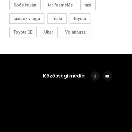
Soós István
tarifaemelés
taxi
taxisok világa
Tesla
toyota
Toyota CE
Uber
Volánbusz
Közösségi média