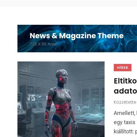
HÍREK
Eltitk
adato
Közzétette
Amellett, 
egy taxis 
kiállított