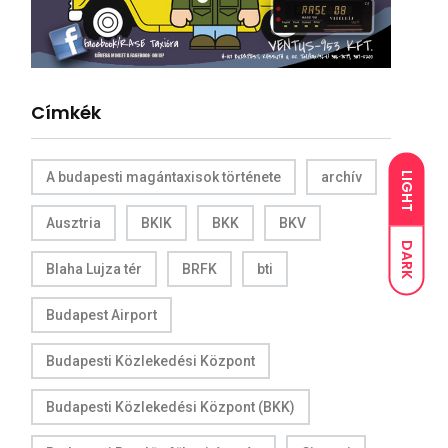
Címkék
A budapesti magántaxisok története
archív
LIGHT
Ausztria
BKIK
BKK
BKV
DARK
Blaha Lujza tér
BRFK
bti
Budapest Airport
Budapesti Közlekedési Központ
Budapesti Közlekedési Központ (BKK)