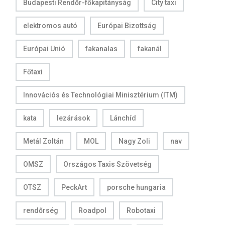
Budapesti Rendőr-főkapitányság
City taxi
elektromos autó
Európai Bizottság
Európai Unió
fakanalas
fakanál
Főtaxi
Innovációs és Technológiai Minisztérium (ITM)
kata
lezárások
Lánchíd
Metál Zoltán
MOL
Nagy Zoli
nav
OMSZ
Országos Taxis Szövetség
OTSZ
PeckArt
porsche hungaria
rendőrség
Roadpol
Robotaxi