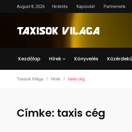
August 8, 2026
Hirdetés
Kapcsolat
Partnereink
Kezdőlap
Hírek
Könyvelés
Közérdekű
Taxisok Világa
/
Hírek
/
taxis cég
Címke:
taxis cég