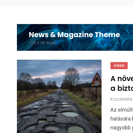
HÍREK
A növ
a bizt
Közzétette
Az elmúlt
hatására 
nagyobb 