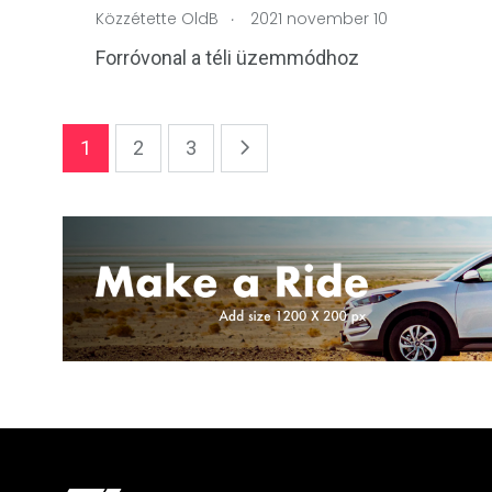
.
Közzétette
OldB
2021 november 10
Forróvonal a téli üzemmódhoz
1
2
3