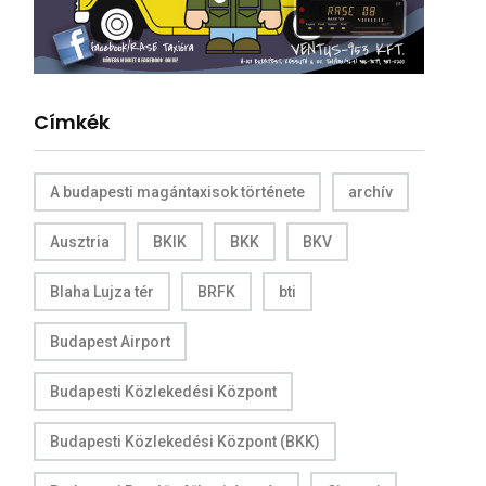
Címkék
A budapesti magántaxisok története
archív
Ausztria
BKIK
BKK
BKV
Blaha Lujza tér
BRFK
bti
Budapest Airport
Budapesti Közlekedési Központ
Budapesti Közlekedési Központ (BKK)