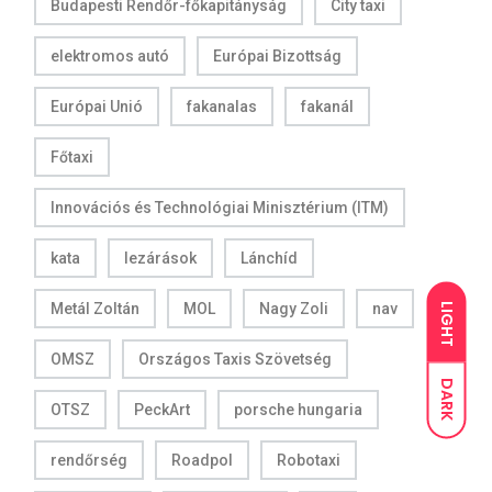
Budapesti Rendőr-főkapitányság
City taxi
elektromos autó
Európai Bizottság
Európai Unió
fakanalas
fakanál
Főtaxi
Innovációs és Technológiai Minisztérium (ITM)
kata
lezárások
Lánchíd
Metál Zoltán
MOL
Nagy Zoli
nav
LIGHT
OMSZ
Országos Taxis Szövetség
DARK
OTSZ
PeckArt
porsche hungaria
rendőrség
Roadpol
Robotaxi