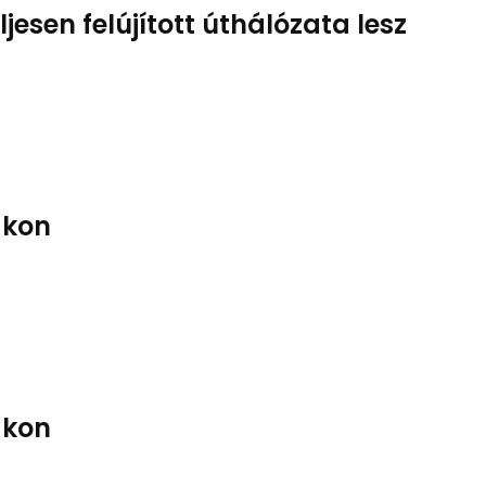
esen felújított úthálózata lesz
takon
takon