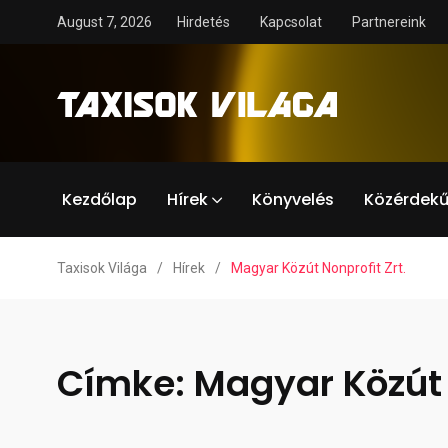
August 7, 2026
Hirdetés
Kapcsolat
Partnereink
Kezdőlap
Hírek
Könyvelés
Közérdekű
Taxisok Világa
/
Hírek
/
Magyar Közút Nonprofit Zrt.
Címke:
Magyar Közút 