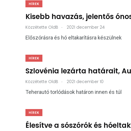
HÍREK
Kisebb havazás, jelentős óno
.
Közzétette
OldB
2021 december 24
Előszórásra és hó eltakarításra készülnek
HÍREK
Szlovénia lezárta határait, 
.
Közzétette
OldB
2021 december 10
Teherautó torlódások határon innen és túl
HÍREK
Élesítve a sószórók és hóelta