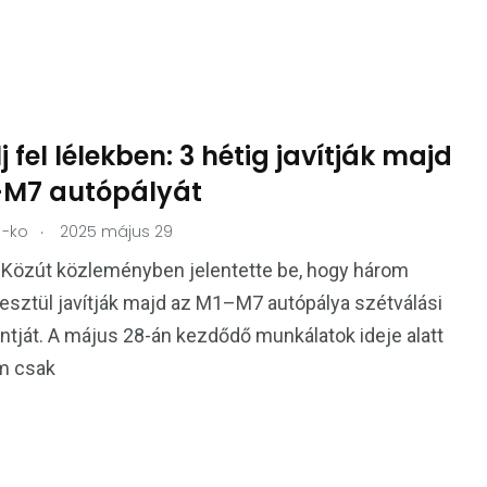
j fel lélekben: 3 hétig javítják majd
-M7 autópályát
.
-ko
2025 május 29
 Közút közleményben jelentette be, hogy három
esztül javítják majd az M1–M7 autópálya szétválási
ját. A május 28-án kezdődő munkálatok ideje alatt
om csak