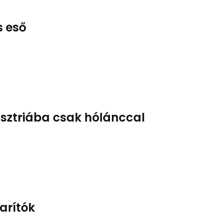
s eső
Ausztriába csak hólánccal
karítók