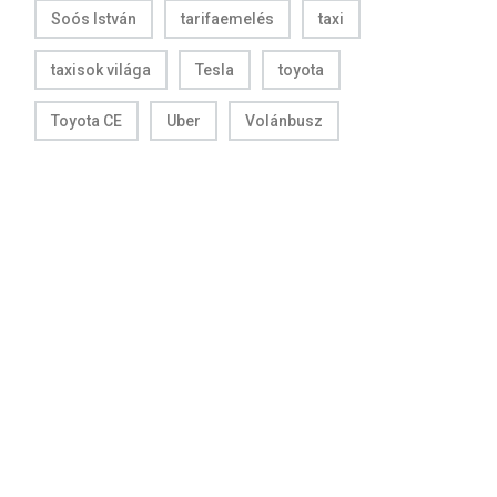
Soós István
tarifaemelés
taxi
taxisok világa
Tesla
toyota
Toyota CE
Uber
Volánbusz