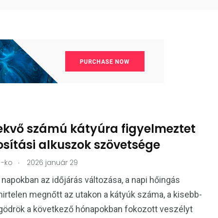
ekvő számú kátyúra figyelmeztet
osítási alkuszok szövetsége
.
-ko
2026 január 29
 napokban az időjárás változása, a napi hőingás
hirtelen megnőtt az utakon a kátyúk száma, a kisebb-
gödrök a következő hónapokban fokozott veszélyt