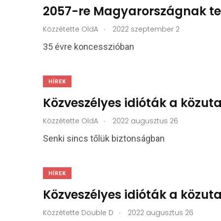
2057-re Magyarországnak telj
.
Közzétette
OldA
2022 szeptember 2
35 évre koncesszióban
HÍREK
Közveszélyes idióták a közu
.
Közzétette
OldA
2022 augusztus 26
Senki sincs tőlük biztonságban
HÍREK
Közveszélyes idióták a közu
.
Közzétette
Double D
2022 augusztus 26