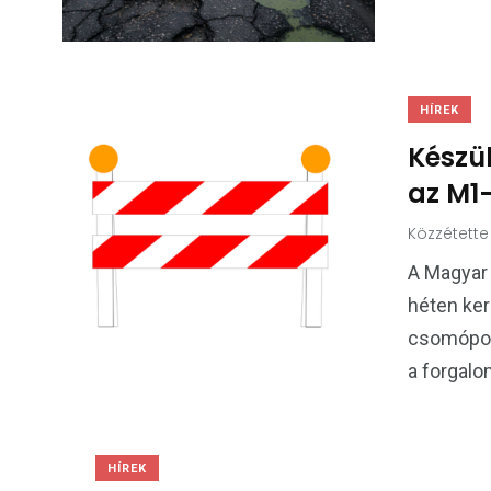
HÍREK
Készül
az M1
Közzétette
A Magyar
héten ker
csomópont
a forgal
HÍREK