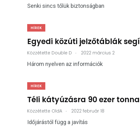
Senki sincs tőlük biztonságban
HÍREK
Egyedi közúti jelzőtáblák seg
.
Közzétette
Double D
2022 március 2
Három nyelven az információk
HÍREK
Téli kátyúzásra 90 ezer tonna
.
Közzétette
OldA
2022 február 18
Időjárástól függ a javítás