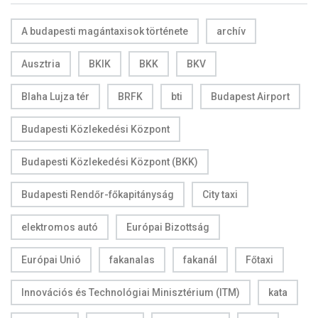
A budapesti magántaxisok története
archív
Ausztria
BKIK
BKK
BKV
Blaha Lujza tér
BRFK
bti
Budapest Airport
Budapesti Közlekedési Központ
Budapesti Közlekedési Központ (BKK)
Budapesti Rendőr-főkapitányság
City taxi
elektromos autó
Európai Bizottság
Európai Unió
fakanalas
fakanál
Főtaxi
Innovációs és Technológiai Minisztérium (ITM)
kata