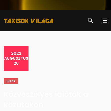
2022
AUGUSZTUS
26
HÍREK
Közveszélyes idióták a
közutakon