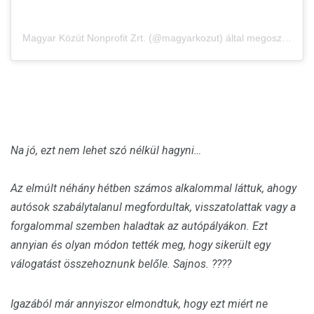
Magyar Közút Nonprofit Zrt. (@magyarkozut) által megosztott bejegyzés
Na jó, ezt nem lehet szó nélkül hagyni…
Az elmúlt néhány hétben számos alkalommal láttuk, ahogy
autósok szabálytalanul megfordultak, visszatolattak vagy a
forgalommal szemben haladtak az autópályákon. Ezt
annyian és olyan módon tették meg, hogy sikerült egy
válogatást összehoznunk belőle. Sajnos. ????
Igazából már annyiszor elmondtuk, hogy ezt miért ne