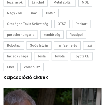
lezárások
Lánchíd
Metál Zoltán
MOL
Nagy Zoli
nav
OMSZ
Országos Taxis Szövetség
OTSZ
PeckArt
porsche hungaria
rendőrség
Roadpol
Robotaxi
Soós István
tarifaemelés
taxi
taxisok világa
Tesla
toyota
Toyota CE
Uber
Volánbusz
Kapcsolódó cikkek