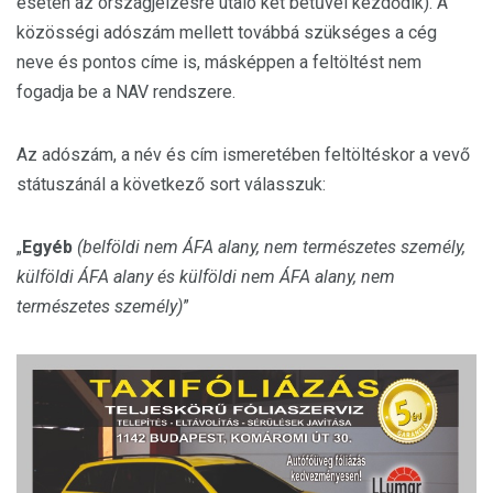
esetén az országjelzésre utaló két betűvel kezdődik). A
közösségi adószám mellett továbbá szükséges a cég
neve és pontos címe is, másképpen a feltöltést nem
fogadja be a NAV rendszere.
Az adószám, a név és cím ismeretében feltöltéskor a vevő
státuszánál a következő sort válasszuk:
„
Egyéb
(belföldi nem ÁFA alany, nem természetes személy,
külföldi ÁFA alany és külföldi nem ÁFA alany, nem
természetes személy)
”