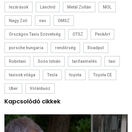
lezárások
Lánchíd
Metál Zoltán
MOL
Nagy Zoli
nav
OMSZ
Országos Taxis Szövetség
OTSZ
PeckArt
porsche hungaria
rendőrség
Roadpol
Robotaxi
Soós István
tarifaemelés
taxi
taxisok világa
Tesla
toyota
Toyota CE
Uber
Volánbusz
Kapcsolódó cikkek