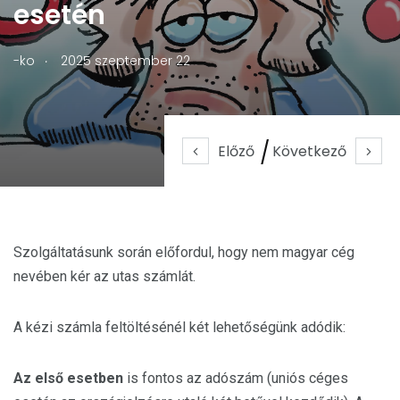
esetén
.
-ko
2025 szeptember 22
Előző
Következő
Szolgáltatásunk során előfordul, hogy nem magyar cég
nevében kér az utas számlát.
A kézi számla feltöltésénél két lehetőségünk adódik:
Az első esetben
is fontos az adószám (uniós céges