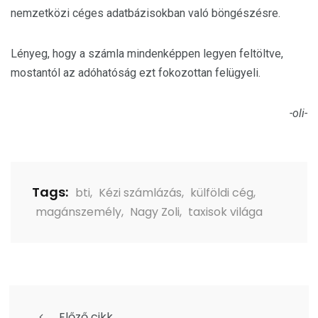
nemzetközi céges adatbázisokban való böngészésre.
Lényeg, hogy a számla mindenképpen legyen feltöltve,
mostantól az adóhatóság ezt fokozottan felügyeli.
-oli-
Tags:
bti
,
Kézi számlázás
,
külföldi cég
,
magánszemély
,
Nagy Zoli
,
taxisok világa
Előző cikk