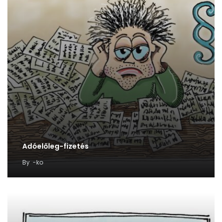
Adóelőleg-fizetés
By
-ko