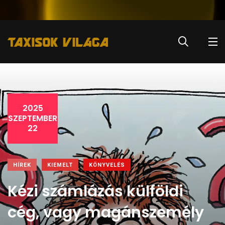
2025
SZEPTEMBER
22
HÍREK
KIEMELT
KÖNYVELÉS
Kézi számlázás külföldi
cég, vagy magánszemély