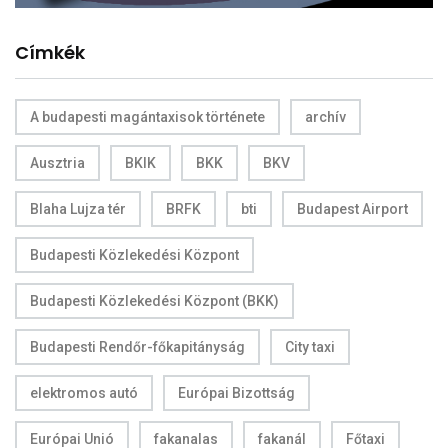
Címkék
A budapesti magántaxisok története
archív
Ausztria
BKIK
BKK
BKV
Blaha Lujza tér
BRFK
bti
Budapest Airport
Budapesti Közlekedési Központ
Budapesti Közlekedési Központ (BKK)
Budapesti Rendőr-főkapitányság
City taxi
elektromos autó
Európai Bizottság
Európai Unió
fakanalas
fakanál
Főtaxi