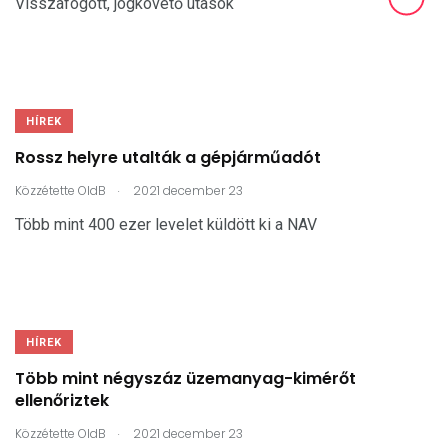
Visszafogott, jogkövető utasok
HÍREK
Rossz helyre utalták a gépjárműadót
.
Közzétette
OldB
2021 december 23
Több mint 400 ezer levelet küldött ki a NAV
HÍREK
Több mint négyszáz üzemanyag-kimérőt
ellenőriztek
.
Közzétette
OldB
2021 december 23