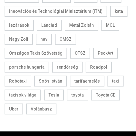
Innovációs és Technológiai Minisztérium (ITM)
kata
lezárások
Lánchíd
Metál Zoltán
MOL
Nagy Zoli
nav
OMSZ
Országos Taxis Szövetség
OTSZ
PeckArt
porsche hungaria
rendőrség
Roadpol
Robotaxi
Soós István
tarifaemelés
taxi
taxisok világa
Tesla
toyota
Toyota CE
Uber
Volánbusz