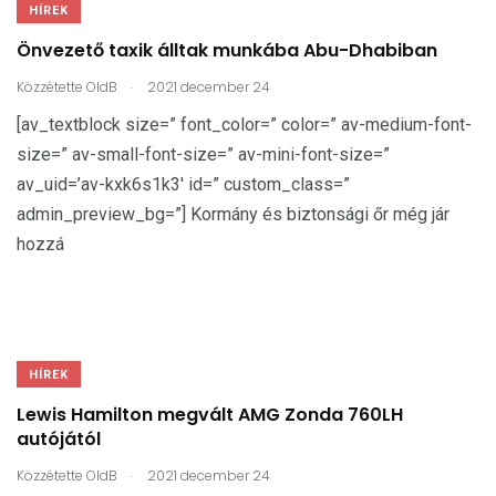
HÍREK
Önvezető taxik álltak munkába Abu-Dhabiban
.
Közzétette
OldB
2021 december 24
[av_textblock size=” font_color=” color=” av-medium-font-
size=” av-small-font-size=” av-mini-font-size=”
av_uid=’av-kxk6s1k3′ id=” custom_class=”
admin_preview_bg=”] Kormány és biztonsági őr még jár
hozzá
HÍREK
Lewis Hamilton megvált AMG Zonda 760LH
autójától
.
Közzétette
OldB
2021 december 24