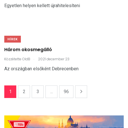
Egyetlen helyen kellett újrahitelesíteni
HÍREK
Három okosmegálló
.
Közzétette
OldB
2021 december 23
Az országban elsőként Debrecenben
1
2
3
...
96