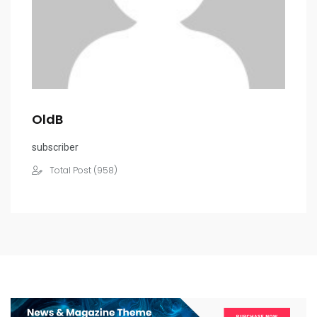
OldB
subscriber
Total Post (958)