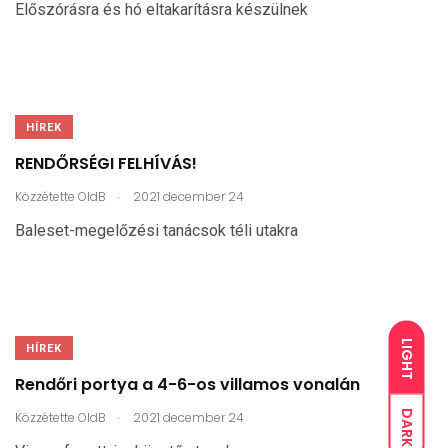
Előszórásra és hó eltakarításra készülnek
HÍREK
RENDŐRSÉGI FELHÍVÁS!
.
Közzétette
OldB
2021 december 24
Baleset-megelőzési tanácsok téli utakra
LIGHT
HÍREK
Rendőri portya a 4-6-os villamos vonalán
.
DARK
Közzétette
OldB
2021 december 24