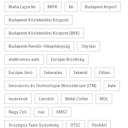
Blaha Lujza tér
BRFK
bti
Budapest Airport
Budapesti Közlekedési Központ
Budapesti Közlekedési Központ (BKK)
Budapesti Rendőr-főkapitányság
City taxi
elektromos autó
Európai Bizottság
Európai Unió
fakanalas
fakanál
Főtaxi
Innovációs és Technológiai Minisztérium (ITM)
kata
lezárások
Lánchíd
Metál Zoltán
MOL
Nagy Zoli
nav
OMSZ
Országos Taxis Szövetség
OTSZ
PeckArt