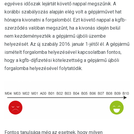
egyéves időszak lejártát követő nappal megszűnik. A
korábbi szabályozás alapján elég volt a gépjárművet hat
hónapra kivonatni a forgalomból. Ezt követő nappal a kgfb-
szerződés valóban megszűnt, ha a kivonás idején belül
nem kezdeményezték a gépjármű újbóli üzembe
helyezését. Az új szabály 2016. január 1-jétől él. A gépjármű
ismételt forgalomba helyezésével kapcsolatban fontos,
hogy a kgfb-díjfizetési kötelezettség a gépjármű újbóli
forgalomba helyezésével folytatódik.
Fontos tanulsága még az esetnek, hogy milyen