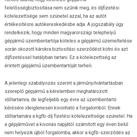
felelősségbiztosítása nem szűnik meg, és díjfizetési
kötelezettsége sem szünetel azzal, ha az autót
értékesítésre autókereskedésbe adja. A jogszabály úgy
rendelkezik, hogy minden magyarországi telephelyű
gépjármű üzembentartója köteles a gépjármű üzemeltetése
során okozott károkra biztosítási szerződést kötni és azt
díjfizetéssel hatályban tartani. Ez a kötelezettség az
érintett gépjármű üzembentartóját terheli.
A jelenlegi szabályozás szerint a járműnyilvántartásban
szereplő gépjármű a kérelemben meghatározott
időtartamra, de legfeljebb egy évre az üzembentartó
kérésére ideiglenesen kivonható a forgalomból. Ennek
időtartamára a kgfb-díj fizetési kötelezettsége szünetel. Ha
a gépjárművet a kivonás napjától számított egy éven belül
nem helyezik újból forgalomba, akkor a kgfb-szerződés az