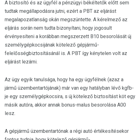
A biztosító és az ügyfél a pénzügyi békéltetők előtt sem
tudtak megállapodásra jutni, ezért a PBT az eljárást
megalapozatlanság okán megszüntette. A kérelmező az
eljárás során nem tudta bizonyítani, hogy jogosult
érvényesíteni a korábban megszerzett B10 besorolását új
személygépkocsijának kötelező gépjármű-
felelősségbiztosításánál is. A PBT így kénytelen volt az
eljárást lezárni.
Az ügy egyik tanulsága, hogy ha egy ügyfélnek (azaz a
jármű üzembentartójának) már van egy hatályban lévő kgfb-
je egy személygépkocsira, s új kötelező biztosítást köt egy
másik autóra, akkor annak bonus-malus besorolása A00
lesz.
A gépjármű üzembentartónak a régi autó értékesítésekor
fontos tudnia, hogy kötelező gépjármű-