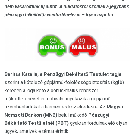
nem vásároltunk új autót. A buktatókról szólnak a jegybank
pénzügyi békéltetői esettörténetei is – írja a napi.hu.
Baritsa Katalin, a Pénzügyi Békéltető Testület tagja
szerint a kötelező gépjármű-felelősségbiztosítás (kgfb)
körében a jogalkotó a bonus-malus rendszer
működtetésével is motiválni igyekszik a gépjármű
üzembentartókat a kármentes közlekedésre. Az
Magyar
Nemzeti Bankon (MNB)
belül működő
Pénzügyi
Békéltető Testületnél (PBT)
gyakran fordulnak elő olyan
ügyek, amelyek e témát érintik.