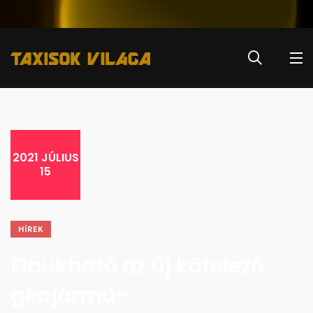
2021 JÚLIUS
15
HÍREK
Elbukható az új kötelező
gépjármű-