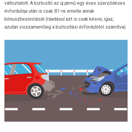
változtatott. A biztosító az új jármű egy éves szerződéses
évfordulója után is csak B1-re emelte annak
bónuszbesorolását (ráadásul azt is csak késve, igaz,
azután visszamenőleg a biztosítási évfordulótól számítva).