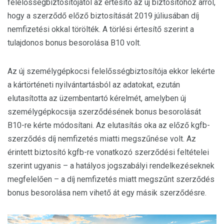
felelősségbiztosítójától az értesítő az új biztosítóhoz arról,
hogy a szerződő előző biztosítását 2019 júliusában díj
nemfizetési okkal törölték. A törlési értesítő szerint a
tulajdonos bonus besorolása B10 volt.
Az új személygépkocsi felelősségbiztosítója ekkor lekérte
a kártörténeti nyilvántartásból az adatokat, ezután
elutasította az üzembentartó kérelmét, amelyben új
személygépkocsija szerződésének bonus besorolását
B10-re kérte módosítani. Az elutasítás oka az előző kgfb-
szerződés díj nemfizetés miatti megszűnése volt. Az
érintett biztosító kgfb-re vonatkozó szerződési feltételei
szerint ugyanis – a hatályos jogszabályi rendelkezéseknek
megfelelően – a díj nemfizetés miatt megszűnt szerződés
bonus besorolása nem vihető át egy másik szerződésre.