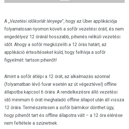
A „
Vezetési időkorlát lényege
”, hogy az Uber applikációja
folyamatosan nyomon követi a sofőr vezetési óráit, és nem
engedélyez 12 óránál hosszabb, pihenés nélküli vezetési
időt. Ahogy a sofőr megközelíti a 12 órás határt, az
applikáció értesítéseket küld, hogy felhívja a sofőr
figyelmét: tartson pihenőt!
Amint a sofőr átlépi a 12 órát, az alkalmazás azonnal
(folyamatban lévő fuvar esetén az út végeztével) offline
állapotba kapcsol 6 órára. A rendelkezésre álló vezetési
idő minimum 6 órát meghaladó offline állapot után áll vissza
12 órára. Természetesen a sofőr bármikor dönthet úgy,
hogy pihenőt tart és offline állapotra vált – a 12 óra elérése
nem feltétele a szünetnek.