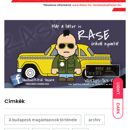
LIGHT
Címkék
DARK
A budapesti magántaxisok története
archív