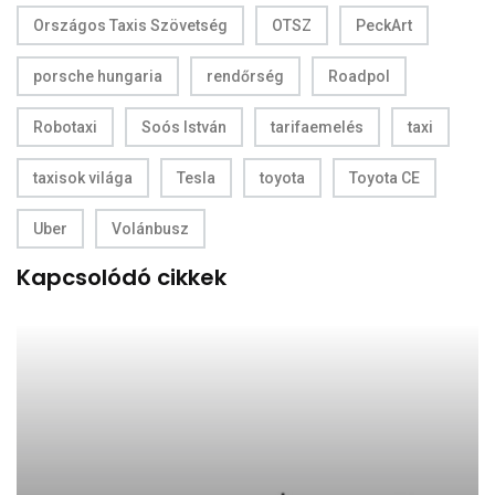
Országos Taxis Szövetség
OTSZ
PeckArt
porsche hungaria
rendőrség
Roadpol
Robotaxi
Soós István
tarifaemelés
taxi
taxisok világa
Tesla
toyota
Toyota CE
Uber
Volánbusz
Kapcsolódó cikkek