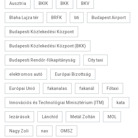
Ausztria
BKIK
BKK
BKV
Blaha Lujza tér
BRFK
bti
Budapest Airport
Budapesti Közlekedési Központ
Budapesti Közlekedési Központ (BKK)
Budapesti Rendőr-főkapitányság
City taxi
elektromos autó
Európai Bizottság
Európai Unió
fakanalas
fakanál
Főtaxi
Innovációs és Technológiai Minisztérium (ITM)
kata
lezárások
Lánchíd
Metál Zoltán
MOL
Nagy Zoli
nav
OMSZ