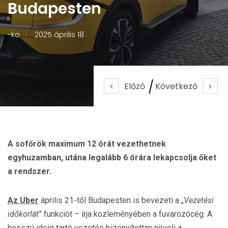
Budapesten
.
-ko
2025 április 18
Előző
Következő
A sofőrök maximum 12 órát vezethetnek
egyhuzamban, utána legalább 6 órára lekapcsolja őket
a rendszer.
Az Uber
április 21-től Budapesten is bevezeti a „
Vezetési
időkorlát
” funkciót – írja közleményében a fuvarozócég. A
hosszú ideig tartó vezetés bizonyítottan növeli a