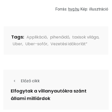
Forrás:
hvg.hu
Kép: illusztráció
Tags:
Applikáció
,
pihenőidő
,
taxisok világa
,
Uber
,
Uber-sofőr
,
Vezetési időkorlát”
Előző cikk
Elfogytak a villanyautókra szánt
állami milliárdok