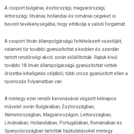
A csoport bulgáriai, észtországi, magyarországi,
lettországi, litvániai, hollandiai és romániai cégeket is
bevont tevékenységébe, hogy eltitkolja a valódi forgalmát.
A csoport litván állampolgárságú feltételezett vezetőjét,
valamint tíz további gyanúsítottat a kedden és szerdán
tartott rendőrségi akció során előállították. Rajtuk kívül
további 18 litván állampolgárságú gyanúsítottat vettek
őrizetbe kihallgatás céljából, több orosz gyanúsított ellen a
nyomozás folyamatban van.
A mintegy ezer rendőr bevonásával végzett kétnapos
művelet során Bulgáriában, Észtországban,
Németországban, Magyarországon, Lettországban,
Litvániában, Hollandiában, Portugáliában, Romániában és
Spanyolországban tartottak házkutatásokat mintegy