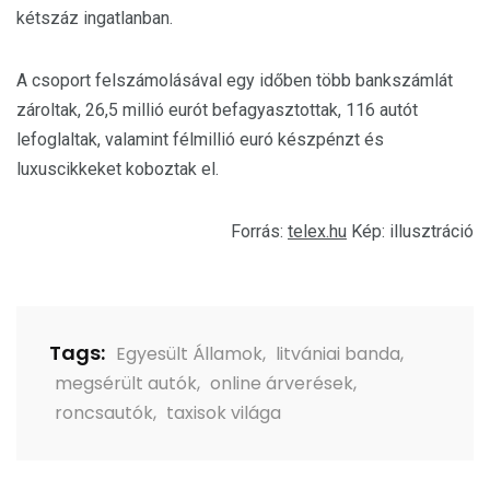
kétszáz ingatlanban.
A csoport felszámolásával egy időben több bankszámlát
zároltak, 26,5 millió eurót befagyasztottak, 116 autót
lefoglaltak, valamint félmillió euró készpénzt és
luxuscikkeket koboztak el.
Forrás:
telex.hu
Kép: illusztráció
Tags:
Egyesült Államok
,
litvániai banda
,
megsérült autók
,
online árverések
,
roncsautók
,
taxisok világa