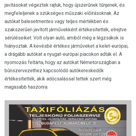
javításokat végeztek rajtuk, hogy újszerűnek tűnjenek, és
megfeleljenek a szükséges műszaki előírásoknak. Az
autókat balesetmentes vagy teljes mértékben és
szakszerűen javított járművekként értékesítették, elrejtve
sérüléseiket. Volt olyan autó, amiből még a légzsákok is
hiányoztak. A kevésbé értékes járműveket a kelet-európai,
a drágább autókat a nyugat-európai piacokon adták el. A
nyomozás feltárta, hogy az autókat Németországban a
bűnszervezethez kapcsolódó autókereskedők
értékesítették, akik adócsalással tettek szert még
magasabb haszonra.