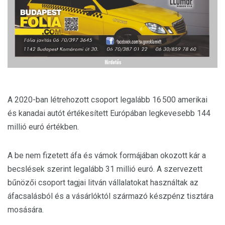
A 2020-ban létrehozott csoport legalább 16 500 amerikai
és kanadai autót értékesített Európában legkevesebb 144
millió euró értékben.
A be nem fizetett áfa és vámok formájában okozott kár a
becslések szerint legalább 31 millió euró. A szervezett
bűnözői csoport tagjai litván vállalatokat használtak az
áfacsalásból és a vásárlóktól származó készpénz tisztára
mosására.