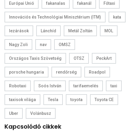
Európai Unió
fakanalas
fakanál
Főtaxi
Innovációs és Technológiai Minisztérium (ITM)
kata
lezárások
Lánchíd
Metál Zoltán
MOL
Nagy Zoli
nav
OMSZ
Országos Taxis Szövetség
OTSZ
PeckArt
porsche hungaria
rendőrség
Roadpol
Robotaxi
Soós István
tarifaemelés
taxi
taxisok világa
Tesla
toyota
Toyota CE
Uber
Volánbusz
Kapcsolódó cikkek