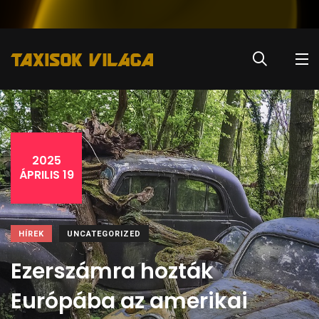
2025
ÁPRILIS 19
HÍREK
UNCATEGORIZED
Ezerszámra hozták
Európába az amerikai