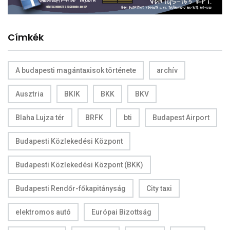
Címkék
A budapesti magántaxisok története
archív
Ausztria
BKIK
BKK
BKV
Blaha Lujza tér
BRFK
bti
Budapest Airport
Budapesti Közlekedési Központ
Budapesti Közlekedési Központ (BKK)
Budapesti Rendőr-főkapitányság
City taxi
elektromos autó
Európai Bizottság