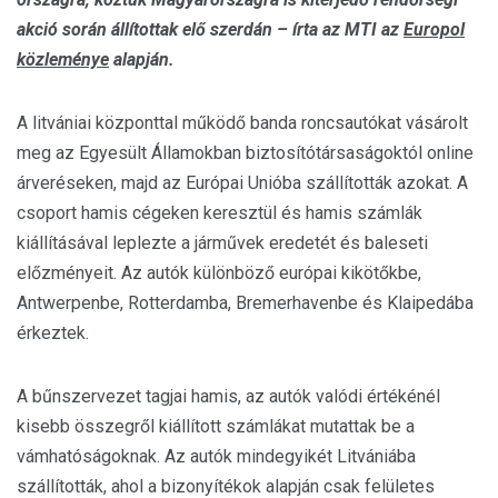
akció során állítottak elő szerdán – írta az MTI az
Europol
közleménye
alapján.
A litvániai központtal működő banda roncsautókat vásárolt
meg az Egyesült Államokban biztosítótársaságoktól online
árveréseken, majd az Európai Unióba szállították azokat. A
csoport hamis cégeken keresztül és hamis számlák
kiállításával leplezte a járművek eredetét és baleseti
előzményeit. Az autók különböző európai kikötőkbe,
Antwerpenbe, Rotterdamba, Bremerhavenbe és Klaipedába
érkeztek.
A bűnszervezet tagjai hamis, az autók valódi értékénél
kisebb összegről kiállított számlákat mutattak be a
vámhatóságoknak. Az autók mindegyikét Litvániába
szállították, ahol a bizonyítékok alapján csak felületes