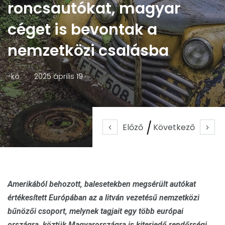
roncsautókat, magyar
céget is bevontak a
nemzetközi csalásba
.
-ko
2025 április 19
Előző
Következő
Amerikából behozott, balesetekben megsérült autókat
értékesített Európában az a litván vezetésű nemzetközi
bűnözői csoport, melynek tagjait egy több európai
országra, köztük Magyarországra is kiterjedő rendőrségi