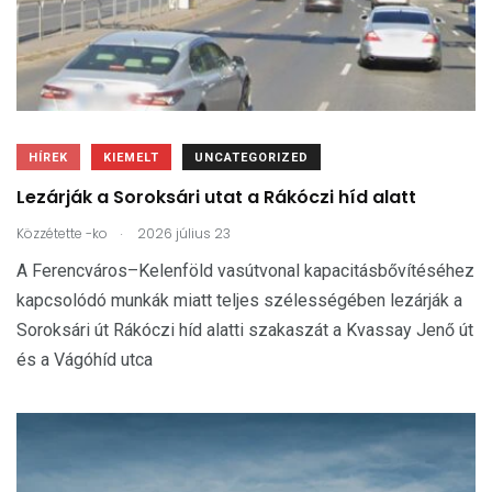
HÍREK
KIEMELT
UNCATEGORIZED
Lezárják a Soroksári utat a Rákóczi híd alatt
.
Közzétette
-ko
2026 július 23
A Ferencváros–Kelenföld vasútvonal kapacitásbővítéséhez
kapcsolódó munkák miatt teljes szélességében lezárják a
Soroksári út Rákóczi híd alatti szakaszát a Kvassay Jenő út
és a Vágóhíd utca