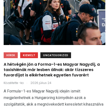
HÍREK
KIEMELT
UNCATEGORIZED
A hétvégén jön a Forma–1-es Magyar Nagydíj, a
taxishiénák már lesben állnak: akár tízszeres
fuvardíjat is elkérhetnek egyetlen fuvarért
.
Közzétette
-ko
2026 július 24
A Formula–1-es Magyar Nagydíj idején ismét
megjelenhetnek a Hungaroring környékén azok a
szolgáltatók, akik a megnövekedett keresletet kihasználva