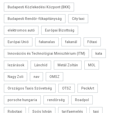
Budapesti Közlekedési Központ (BKK)
Budapesti Rendőr-főkapitányság
City taxi
elektromos autó
Európai Bizottság
Európai Unió
fakanalas
fakanál
Főtaxi
Innovációs és Technológiai Minisztérium (ITM)
kata
lezárások
Lánchíd
Metál Zoltán
MOL
Nagy Zoli
nav
OMSZ
Országos Taxis Szövetség
OTSZ
PeckArt
porsche hungaria
rendőrség
Roadpol
Robotaxi
Soós István
tarifaemelés
taxi