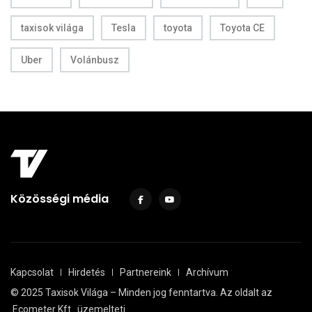
taxisok világa
Tesla
toyota
Toyota CE
Uber
Volánbusz
Közösségi média
Kapcsolat
Hirdetés
Partnereink
Archívum
© 2025 Taxisok Világa – Minden jog fenntartva. Az oldalt az
Ecometer Kft.
üzemelteti.