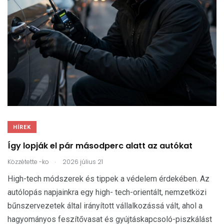
HÍREK
Így lopják el pár másodperc alatt az autókat
.
Közzétette
-ko
2026 július 21
High-tech módszerek és tippek a védelem érdekében. Az
autólopás napjainkra egy high- tech-orientált, nemzetközi
bűnszervezetek által irányított vállalkozássá vált, ahol a
hagyományos feszítővasat és gyújtáskapcsoló-piszkálást