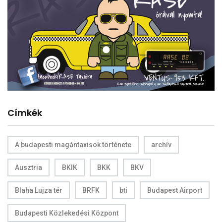
Címkék
A budapesti magántaxisok története
archív
Ausztria
BKIK
BKK
BKV
Blaha Lujza tér
BRFK
bti
Budapest Airport
Budapesti Közlekedési Központ