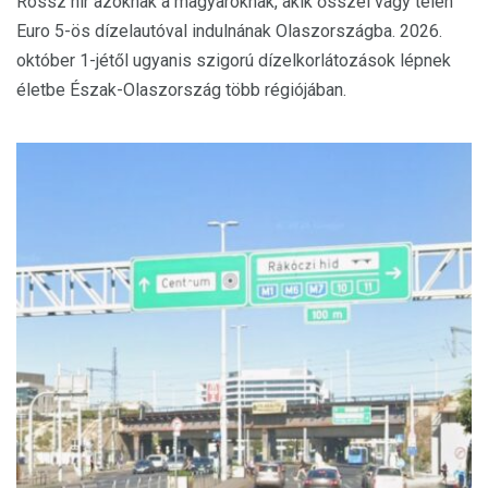
Rossz hír azoknak a magyaroknak, akik ősszel vagy télen
Euro 5-ös dízelautóval indulnának Olaszországba. 2026.
október 1-jétől ugyanis szigorú dízelkorlátozások lépnek
életbe Észak-Olaszország több régiójában.