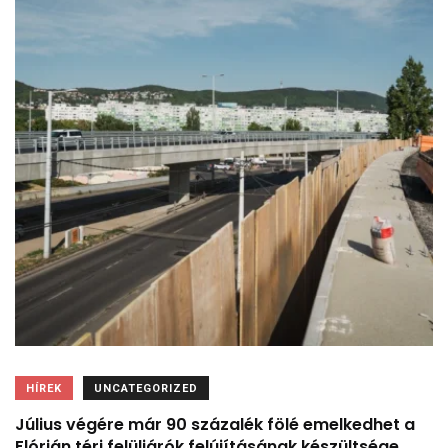
HÍREK
UNCATEGORIZED
Július végére már 90 százalék fölé emelkedhet a
Flórián téri felüljárók felújításának készültsége