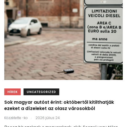
HÍREK
UNCATEGORIZED
Sok magyar autóst érint: októbertől kitilthatják
ezeket a dízeleket az olasz városokból
.
Közzétette
-ko
2026 július 24