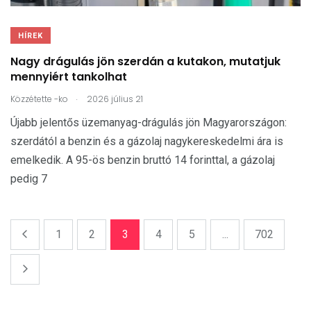
HÍREK
Nagy drágulás jön szerdán a kutakon, mutatjuk
mennyiért tankolhat
.
Közzétette
-ko
2026 július 21
Újabb jelentős üzemanyag-drágulás jön Magyarországon:
szerdától a benzin és a gázolaj nagykereskedelmi ára is
emelkedik. A 95-ös benzin bruttó 14 forinttal, a gázolaj
pedig 7
1
2
3
4
5
...
702