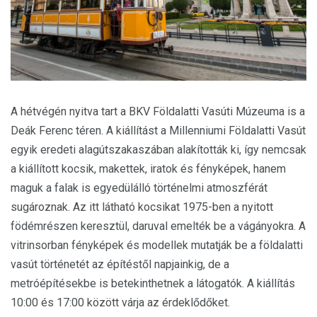
A hétvégén nyitva tart a BKV Földalatti Vasúti Múzeuma is a
Deák Ferenc téren. A kiállítást a Millenniumi Földalatti Vasút
egyik eredeti alagútszakaszában alakították ki, így nemcsak
a kiállított kocsik, makettek, iratok és fényképek, hanem
maguk a falak is egyedülálló történelmi atmoszférát
sugároznak. Az itt látható kocsikat 1975-ben a nyitott
födémrészen keresztül, daruval emelték be a vágányokra. A
vitrinsorban fényképek és modellek mutatják be a földalatti
vasút történetét az építéstől napjainkig, de a
metróépítésekbe is betekinthetnek a látogatók. A kiállítás
10:00 és 17:00 között várja az érdeklődőket.