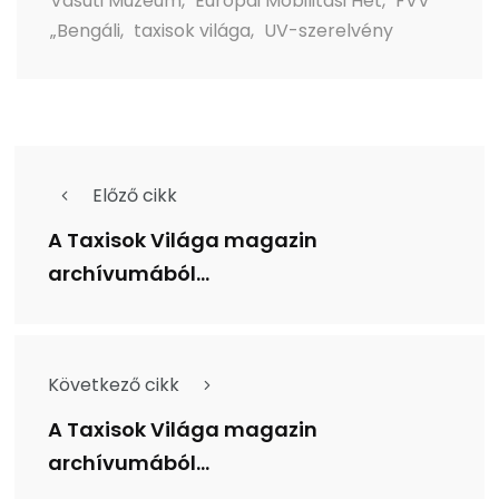
Vasúti Múzeum
,
Európai Mobilitási Hét
,
FVV
„Bengáli
,
taxisok világa
,
UV-szerelvény
Előző cikk
A Taxisok Világa magazin
archívumából...
Következő cikk
A Taxisok Világa magazin
archívumából...