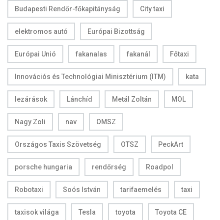
Budapesti Rendőr-főkapitányság
City taxi
elektromos autó
Európai Bizottság
Európai Unió
fakanalas
fakanál
Főtaxi
Innovációs és Technológiai Minisztérium (ITM)
kata
lezárások
Lánchíd
Metál Zoltán
MOL
Nagy Zoli
nav
OMSZ
Országos Taxis Szövetség
OTSZ
PeckArt
porsche hungaria
rendőrség
Roadpol
Robotaxi
Soós István
tarifaemelés
taxi
taxisok világa
Tesla
toyota
Toyota CE