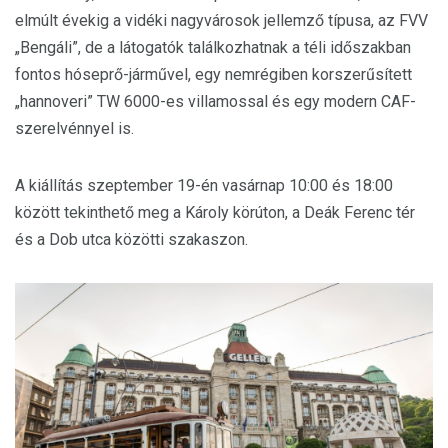
elmúlt évekig a vidéki nagyvárosok jellemző típusa, az FVV
„Bengáli”, de a látogatók találkozhatnak a téli időszakban
fontos hóseprő-járművel, egy nemrégiben korszerűsített
„hannoveri” TW 6000-es villamossal és egy modern CAF-
szerelvénnyel is.
A kiállítás szeptember 19-én vasárnap 10:00 és 18:00
között tekinthető meg a Károly körúton, a Deák Ferenc tér
és a Dob utca közötti szakaszon.