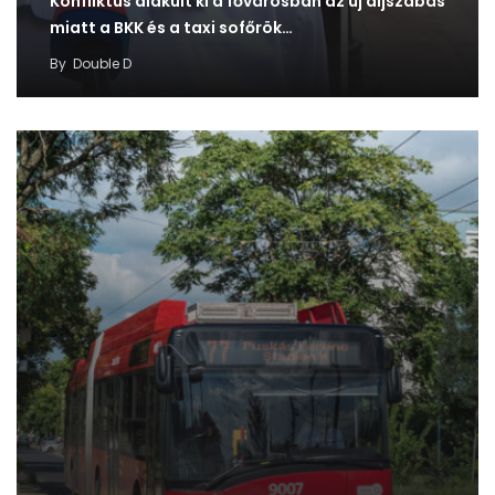
Konfliktus alakult ki a fővárosban az új díjszabás
miatt a BKK és a taxi sofőrök…
By
Double D