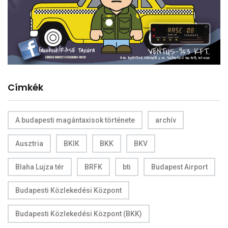
Címkék
A budapesti magántaxisok története
archív
Ausztria
BKIK
BKK
BKV
Blaha Lujza tér
BRFK
bti
Budapest Airport
Budapesti Közlekedési Központ
Budapesti Közlekedési Központ (BKK)