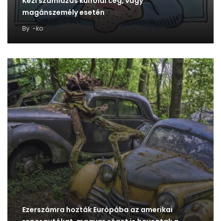
Kézi számlázás külföldi cég, vagy
magánszemély esetén
By
-ko
Ezerszámra hozták Európába az amerikai