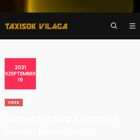
2021
SZEPTEMBER
19
HÍREK
Látogatható a Földalatti
Vasúti Múzeum is