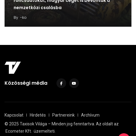
roncsautókat, magyar céget is bevontak a
nemzetközi csalásba
By
-ko
Közösségi média
Kapcsolat
Hirdetés
Partnereink
Archívum
© 2025 Taxisok Világa – Minden jog fenntartva. Az oldalt az
Ecometer Kft.
üzemelteti.