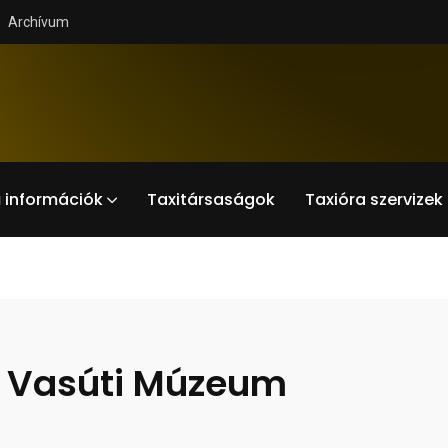
Archívum
 információk
Taxitársaságok
Taxióra szervizek
i Vasúti Múzeum