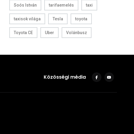
Soós István
tarifaemelés
taxi
taxisok világa
Tesla
toyota
Toyota CE
Uber
Volánbusz
Közösségi média