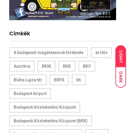
Címkék
A budapesti magántaxisok története
archív
LIGHT
Ausztria
BKIK
BKK
BKV
DARK
Blaha Lujza tér
BRFK
bti
Budapest Airport
Budapesti Közlekedési Központ
Budapesti Közlekedési Központ (BKK)