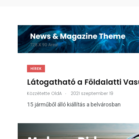
HÍREK
Látogatható a Földalatti Vas
.
Közzétette
OldA
2021 szeptember 19
15 járműből álló kiállítás a belvárosban