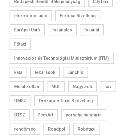
Budapesti Rendőr-főkapitányság
City taxi
elektromos autó
Európai Bizottság
Európai Unió
fakanalas
fakanál
Főtaxi
Innovációs és Technológiai Minisztérium (ITM)
kata
lezárások
Lánchíd
Metál Zoltán
MOL
Nagy Zoli
nav
OMSZ
Országos Taxis Szövetség
OTSZ
PeckArt
porsche hungaria
rendőrség
Roadpol
Robotaxi