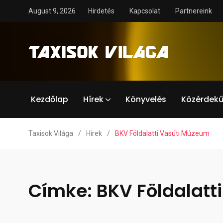
August 9, 2026
Hirdetés
Kapcsolat
Partnereink
Kezdőlap
Hírek
Könyvelés
Közérdekű
Taxisok Világa
/
Hírek
/
BKV Földalatti Vasúti Múzeum
Címke:
BKV Földalatt