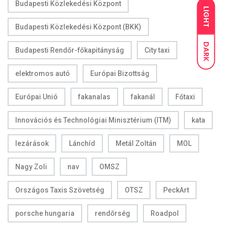
Budapesti Közlekedési Központ
LIGHT
Budapesti Közlekedési Központ (BKK)
DARK
Budapesti Rendőr-főkapitányság
City taxi
elektromos autó
Európai Bizottság
Európai Unió
fakanalas
fakanál
Főtaxi
Innovációs és Technológiai Minisztérium (ITM)
kata
lezárások
Lánchíd
Metál Zoltán
MOL
Nagy Zoli
nav
OMSZ
Országos Taxis Szövetség
OTSZ
PeckArt
porsche hungaria
rendőrség
Roadpol