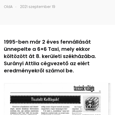
.
OldA
2021 szeptember 19
1995-ben már 2 éves fennállását
ünnepelte a 6×6 Taxi, mely ekkor
költözött át 8. kerületi székházába.
Surányi Attila cégvezető az elért
eredményekről számol be.