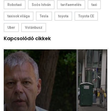
Robotaxi
Soós István
tarifaemelés
taxi
taxisok világa
Tesla
toyota
Toyota CE
Uber
Volánbusz
Kapcsolódó cikkek