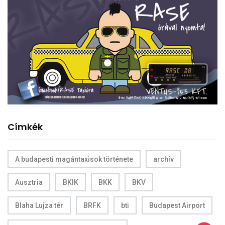
Címkék
A budapesti magántaxisok története
archív
Ausztria
BKIK
BKK
BKV
Blaha Lujza tér
BRFK
bti
Budapest Airport