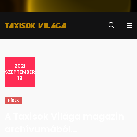
2021
SZEPTEMBER
19
HÍREK
A Taxisok Világa magazin
archívumából…