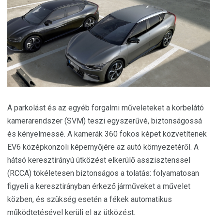
A parkolást és az egyéb forgalmi műveleteket a körbelátó
kamerarendszer (SVM) teszi egyszerűvé, biztonságossá
és kényelmessé. A kamerák 360 fokos képet közvetítenek
EV6 középkonzoli képernyőjére az autó környezetéről. A
hátsó keresztirányú ütközést elkerülő asszisztenssel
(RCCA) tökéletesen biztonságos a tolatás: folyamatosan
figyeli a keresztirányban érkező járműveket a művelet
közben, és szükség esetén a fékek automatikus
működtetésével kerüli el az ütközést.