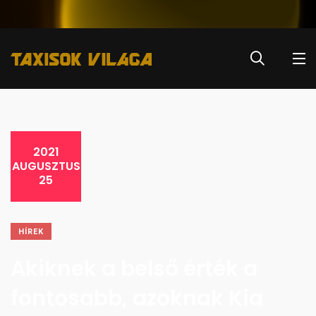
2021
AUGUSZTUS
25
HÍREK
Akiknek a belső érték a
fontosabb, azoknak Kia