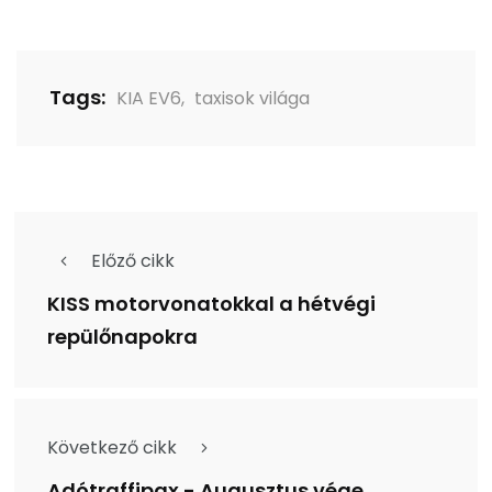
Tags:
KIA EV6
,
taxisok világa
Előző cikk
KISS motorvonatokkal a hétvégi
repülőnapokra
Következő cikk
Adótraffipax - Augusztus vége