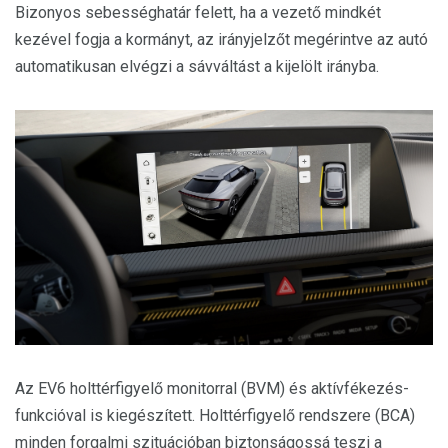
Bizonyos sebességhatár felett, ha a vezető mindkét
kezével fogja a kormányt, az irányjelzőt megérintve az autó
automatikusan elvégzi a sávváltást a kijelölt irányba.
Az EV6 holttérfigyelő monitorral (BVM) és aktívfékezés-
funkcióval is kiegészített. Holttérfigyelő rendszere (BCA)
minden forgalmi szituációban biztonságossá teszi a