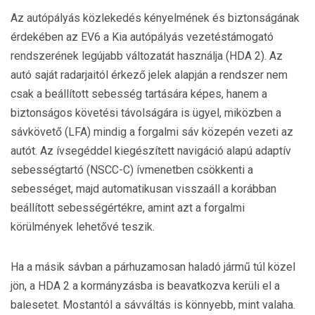
Az autópályás közlekedés kényelmének és biztonságának
érdekében az EV6 a Kia autópályás vezetéstámogató
rendszerének legújabb változatát használja (HDA 2). Az
autó saját radarjaitól érkező jelek alapján a rendszer nem
csak a beállított sebesség tartására képes, hanem a
biztonságos követési távolságára is ügyel, miközben a
sávkövető (LFA) mindig a forgalmi sáv közepén vezeti az
autót. Az ívsegéddel kiegészített navigáció alapú adaptív
sebességtartó (NSCC-C) ívmenetben csökkenti a
sebességet, majd automatikusan visszaáll a korábban
beállított sebességértékre, amint azt a forgalmi
körülmények lehetővé teszik.
Ha a másik sávban a párhuzamosan haladó jármű túl közel
jön, a HDA 2 a kormányzásba is beavatkozva kerüli el a
balesetet. Mostantól a sávváltás is könnyebb, mint valaha.