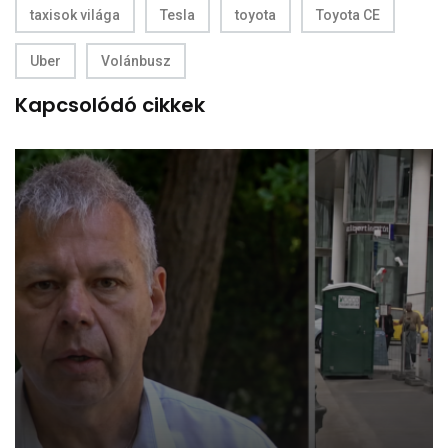
taxisok világa
Tesla
toyota
Toyota CE
Uber
Volánbusz
Kapcsolódó cikkek