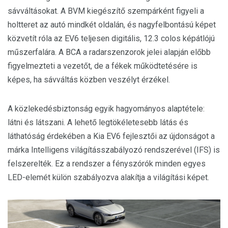
sávváltásokat. A BVM kiegészítő szempárként figyeli a
holtteret az autó mindkét oldalán, és nagyfelbontású képet
közvetít róla az EV6 teljesen digitális, 12.3 colos képátlójú
műszerfalára. A BCA a radarszenzorok jelei alapján előbb
figyelmezteti a vezetőt, de a fékek működtetésére is
képes, ha sávváltás közben veszélyt érzékel.
A közlekedésbiztonság egyik hagyományos alaptétele:
látni és látszani. A lehető legtökéletesebb látás és
láthatóság érdekében a Kia EV6 fejlesztői az újdonságot a
márka Intelligens világításszabályozó rendszerével (IFS) is
felszerelték. Ez a rendszer a fényszórók minden egyes
LED-elemét külön szabályozva alakítja a világítási képet.