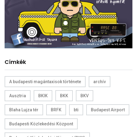
Címkék
A budapesti magántaxisok története
archív
Ausztria
BKIK
BKK
BKV
Blaha Lujza tér
BRFK
bti
Budapest Airport
Budapesti Közlekedési Központ