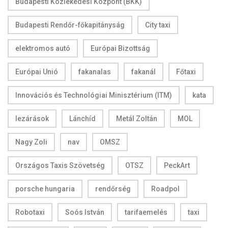
Budapesti Közlekedési Központ (BKK)
Budapesti Rendőr-főkapitányság
City taxi
elektromos autó
Európai Bizottság
Európai Unió
fakanalas
fakanál
Főtaxi
Innovációs és Technológiai Minisztérium (ITM)
kata
lezárások
Lánchíd
Metál Zoltán
MOL
Nagy Zoli
nav
OMSZ
Országos Taxis Szövetség
OTSZ
PeckArt
porsche hungaria
rendőrség
Roadpol
Robotaxi
Soós István
tarifaemelés
taxi