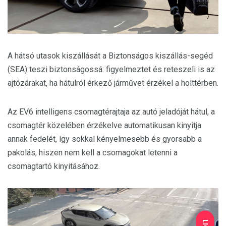
A hátsó utasok kiszállását a Biztonságos kiszállás-segéd
(SEA) teszi biztonságossá: figyelmeztet és reteszeli is az
ajtózárakat, ha hátulról érkező járművet érzékel a holttérben.
Az EV6 intelligens csomagtérajtaja az autó jeladóját hátul, a
csomagtér közelében érzékelve automatikusan kinyitja
annak fedelét, így sokkal kényelmesebb és gyorsabb a
pakolás, hiszen nem kell a csomagokat letenni a
csomagtartó kinyitásához.