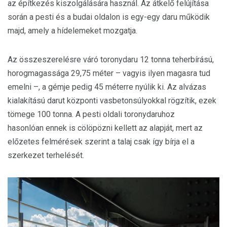
az építkezés kiszolgálására használ. Az átkelő felújítása
során a pesti és a budai oldalon is egy-egy daru működik
majd, amely a hídelemeket mozgatja.
Az összeszerelésre váró toronydaru 12 tonna teherbírású,
horogmagassága 29,75 méter – vagyis ilyen magasra tud
emelni –, a gémje pedig 45 méterre nyúlik ki. Az alvázas
kialakítású darut központi vasbetonsúlyokkal rögzítik, ezek
tömege 100 tonna. A pesti oldali toronydaruhoz
hasonlóan ennek is cölöpözni kellett az alapját, mert az
előzetes felmérések szerint a talaj csak így bírja el a
szerkezet terhelését.