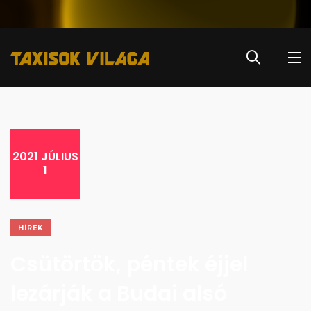
2021 JÚLIUS
1
HÍREK
Csütörtök, péntek éjjel
lezárják a Budai alsó