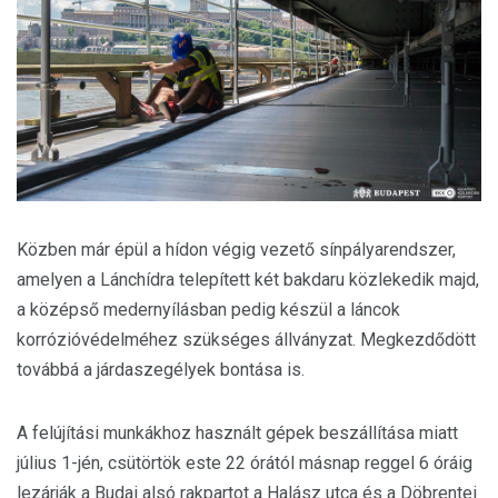
Közben már épül a hídon végig vezető sínpályarendszer,
amelyen a Lánchídra telepített két bakdaru közlekedik majd,
a középső medernyílásban pedig készül a láncok
korrózióvédelméhez szükséges állványzat. Megkezdődött
továbbá a járdaszegélyek bontása is.
A felújítási munkákhoz használt gépek beszállítása miatt
július 1-jén, csütörtök este 22 órától másnap reggel 6 óráig
lezárják a Budai alsó rakpartot a Halász utca és a Döbrentei