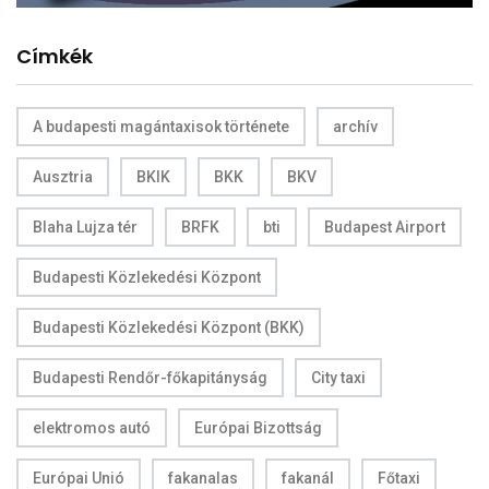
Címkék
A budapesti magántaxisok története
archív
Ausztria
BKIK
BKK
BKV
Blaha Lujza tér
BRFK
bti
Budapest Airport
Budapesti Közlekedési Központ
Budapesti Közlekedési Központ (BKK)
Budapesti Rendőr-főkapitányság
City taxi
elektromos autó
Európai Bizottság
Európai Unió
fakanalas
fakanál
Főtaxi