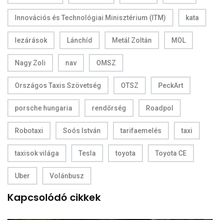
Innovációs és Technológiai Minisztérium (ITM)
kata
lezárások
Lánchíd
Metál Zoltán
MOL
Nagy Zoli
nav
OMSZ
Országos Taxis Szövetség
OTSZ
PeckArt
porsche hungaria
rendőrség
Roadpol
Robotaxi
Soós István
tarifaemelés
taxi
taxisok világa
Tesla
toyota
Toyota CE
Uber
Volánbusz
Kapcsolódó cikkek