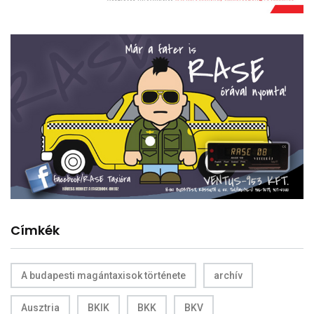
Címkék
A budapesti magántaxisok története
archív
Ausztria
BKIK
BKK
BKV