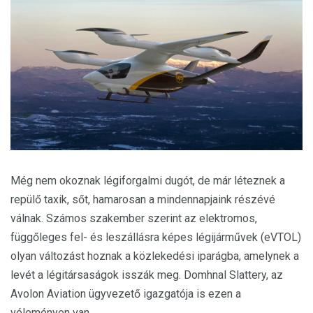
Még nem okoznak légiforgalmi dugót, de már léteznek a
repülő taxik, sőt, hamarosan a mindennapjaink részévé
válnak. Számos szakember szerint az elektromos,
függőleges fel- és leszállásra képes légijárművek (eVTOL)
olyan változást hoznak a közlekedési iparágba, amelynek a
levét a légitársaságok isszák meg. Domhnal Slattery, az
Avolon Aviation ügyvezető igazgatója is ezen a
véleményen van.