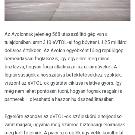
Az Avolonnak jelenleg 568 utasszállító gép van a
tulajdonában, amit 310 eVTOL-al fog bővíteni, 1,25 milliárd
dolláros értékben. Az Avolon egyébként főleg repülőgép
bérbeadással foglalkozik, így egyelőre még nincs
tisztázva, hogyan fogja alkalmazni az új járműveket. A
légitársaságok a hosszútávú befektetésekhez szoktak,
viszont az eVTOL-ok gyártási ciklusa relatíve gyors, így
még nem lehet pontosan tudni, hogyan fognak reagálni a
partnerek – olvasható a haszon.hu összeállításában.
Egyelőre azonban az eVTOL-ok széleskörű elterjedése
várat magára, ugyanis még számos biztonsági előírásnak
meg kell felelniük. A piaci szereplők úgy vélik, körülbelül