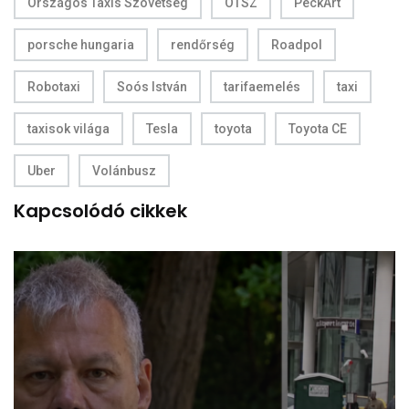
Országos Taxis Szövetség
OTSZ
PeckArt
porsche hungaria
rendőrség
Roadpol
Robotaxi
Soós István
tarifaemelés
taxi
taxisok világa
Tesla
toyota
Toyota CE
Uber
Volánbusz
Kapcsolódó cikkek