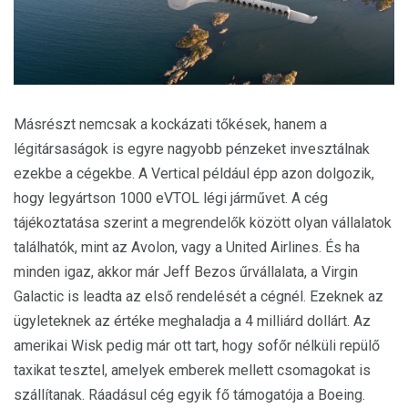
Másrészt nemcsak a kockázati tőkések, hanem a
légitársaságok is egyre nagyobb pénzeket invesztálnak
ezekbe a cégekbe. A Vertical például épp azon dolgozik,
hogy legyártson 1000 eVTOL légi járművet. A cég
tájékoztatása szerint a megrendelők között olyan vállalatok
találhatók, mint az Avolon, vagy a United Airlines. És ha
minden igaz, akkor már Jeff Bezos űrvállalata, a Virgin
Galactic is leadta az első rendelését a cégnél. Ezeknek az
ügyleteknek az értéke meghaladja a 4 milliárd dollárt. Az
amerikai Wisk pedig már ott tart, hogy sofőr nélküli repülő
taxikat tesztel, amelyek emberek mellett csomagokat is
szállítanak. Ráadásul cég egyik fő támogatója a Boeing.