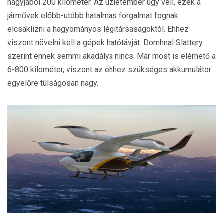
nagyjából 200 kilométer. Az üzletember úgy véli, ezek a
járművek előbb-utóbb hatalmas forgalmat fognak
elcsaklizni a hagyományos légitársaságoktól. Ehhez
viszont növelni kell a gépek hatótávját. Domhnal Slattery
szerint ennek semmi akadálya nincs. Már most is elérhető a
6-800 kilométer, viszont az ehhez szükséges akkumulátor
egyelőre túlságosan nagy.