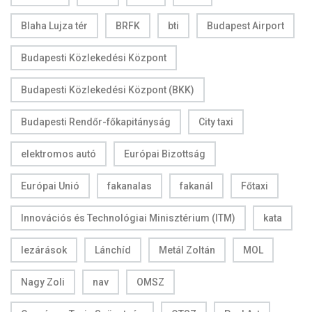
Blaha Lujza tér
BRFK
bti
Budapest Airport
Budapesti Közlekedési Központ
Budapesti Közlekedési Központ (BKK)
Budapesti Rendőr-főkapitányság
City taxi
elektromos autó
Európai Bizottság
Európai Unió
fakanalas
fakanál
Főtaxi
Innovációs és Technológiai Minisztérium (ITM)
kata
lezárások
Lánchíd
Metál Zoltán
MOL
Nagy Zoli
nav
OMSZ