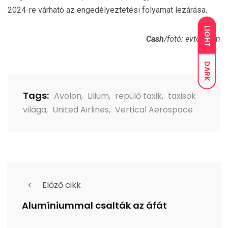
2024-re várható az engedélyeztetési folyamat lezárása.
LIGHT
Cash
/fotó: evtol.com
DARK
Tags:
Avolon
,
Lilium
,
repülő taxik
,
taxisok
világa
,
United Airlines
,
Vertical Aerospace
Előző cikk
Alumíniummal csalták az áfát