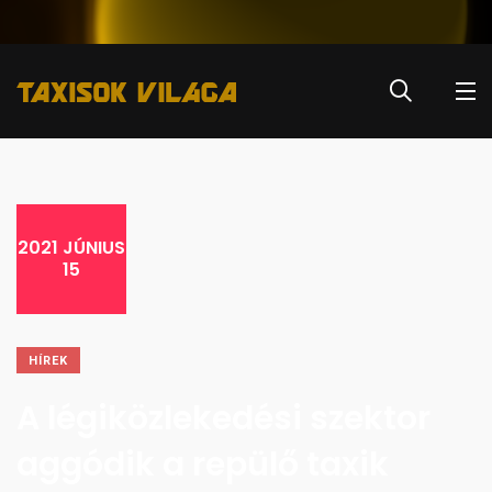
2021 JÚNIUS
15
HÍREK
A légiközlekedési szektor
aggódik a repülő taxik