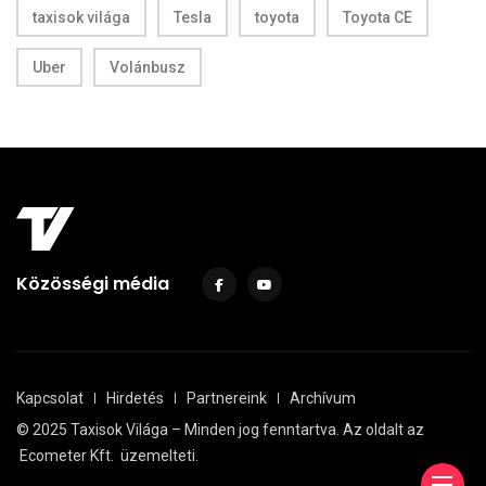
taxisok világa
Tesla
toyota
Toyota CE
Uber
Volánbusz
Közösségi média
Kapcsolat
Hirdetés
Partnereink
Archívum
© 2025 Taxisok Világa – Minden jog fenntartva. Az oldalt az
Ecometer Kft.
üzemelteti.