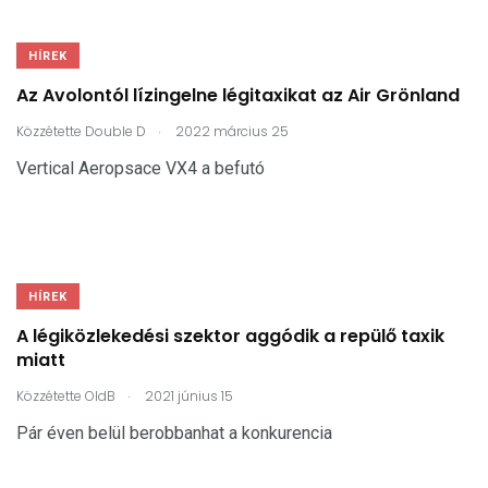
HÍREK
Az Avolontól lízingelne légitaxikat az Air Grönland
.
Közzétette
Double D
2022 március 25
Vertical Aeropsace VX4 a befutó
HÍREK
A légiközlekedési szektor aggódik a repülő taxik
miatt
.
Közzétette
OldB
2021 június 15
Pár éven belül berobbanhat a konkurencia