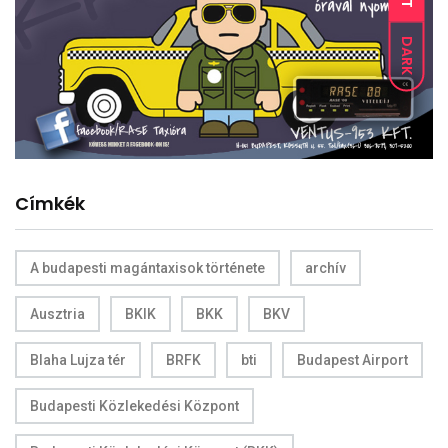
DARK
Címkék
A budapesti magántaxisok története
archív
Ausztria
BKIK
BKK
BKV
Blaha Lujza tér
BRFK
bti
Budapest Airport
Budapesti Közlekedési Központ