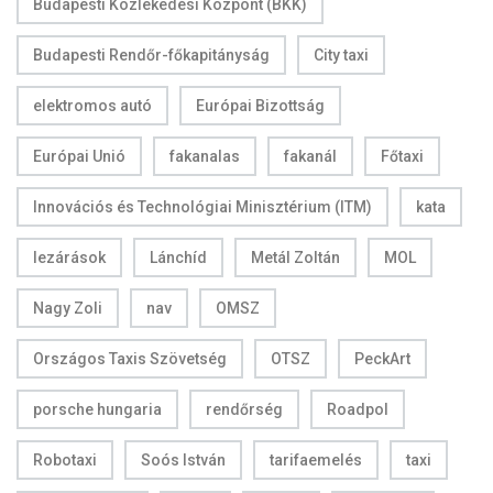
Budapesti Közlekedési Központ (BKK)
Budapesti Rendőr-főkapitányság
City taxi
elektromos autó
Európai Bizottság
Európai Unió
fakanalas
fakanál
Főtaxi
Innovációs és Technológiai Minisztérium (ITM)
kata
lezárások
Lánchíd
Metál Zoltán
MOL
Nagy Zoli
nav
OMSZ
Országos Taxis Szövetség
OTSZ
PeckArt
porsche hungaria
rendőrség
Roadpol
Robotaxi
Soós István
tarifaemelés
taxi