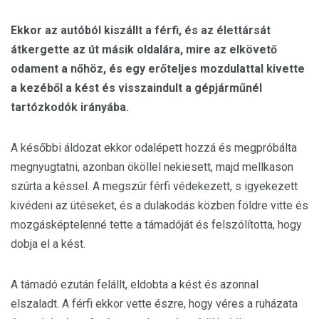
Ekkor az autóból kiszállt a férfi, és az élettársát
átkergette az út másik oldalára, mire az elkövető
odament a nőhöz, és egy erőteljes mozdulattal kivette
a kezéből a kést és visszaindult a gépjárműnél
tartózkodók irányába.
A későbbi áldozat ekkor odalépett hozzá és megpróbálta
megnyugtatni, azonban ököllel nekiesett, majd mellkason
szúrta a késsel. A megszúr férfi védekezett, s igyekezett
kivédeni az ütéseket, és a dulakodás közben földre vitte és
mozgásképtelenné tette a támadóját és felszólította, hogy
dobja el a kést.
A támadó ezután felállt, eldobta a kést és azonnal
elszaladt. A férfi ekkor vette észre, hogy véres a ruházata