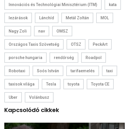
Innovációs és Technológiai Minisztérium (ITM)
kata
lezárások
Lánchíd
Metál Zoltán
MOL
Nagy Zoli
nav
OMSZ
Országos Taxis Szövetség
OTSZ
PeckArt
porsche hungaria
rendőrség
Roadpol
Robotaxi
Soós István
tarifaemelés
taxi
taxisok világa
Tesla
toyota
Toyota CE
Uber
Volánbusz
Kapcsolódó cikkek