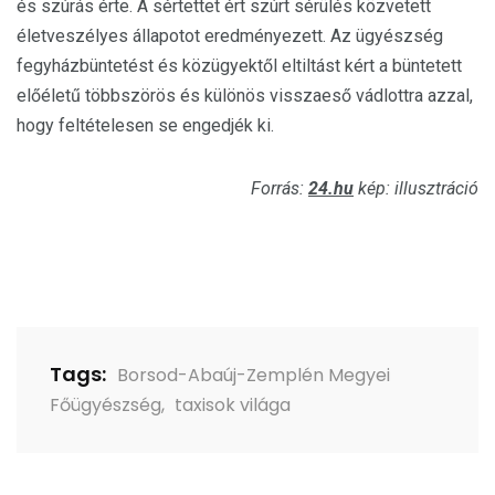
és szúrás érte. A sértettet ért szúrt sérülés közvetett
életveszélyes állapotot eredményezett. Az ügyészség
fegyházbüntetést és közügyektől eltiltást kért a büntetett
előéletű többszörös és különös visszaeső vádlottra azzal,
hogy feltételesen se engedjék ki.
Forrás:
24.hu
kép: illusztráció
Tags:
Borsod-Abaúj-Zemplén Megyei
Főügyészség
,
taxisok világa