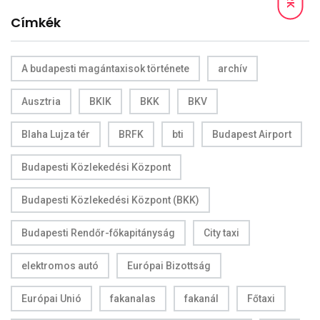
Címkék
A budapesti magántaxisok története
archív
Ausztria
BKIK
BKK
BKV
Blaha Lujza tér
BRFK
bti
Budapest Airport
Budapesti Közlekedési Központ
Budapesti Közlekedési Központ (BKK)
Budapesti Rendőr-főkapitányság
City taxi
elektromos autó
Európai Bizottság
Európai Unió
fakanalas
fakanál
Főtaxi