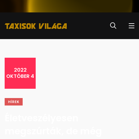
2022
OKTÓBER 4
HÍREK
Életveszélyesen
megszúrták, de még