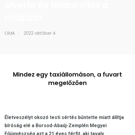
elverte és földre vitte a
riválisát
.
OldA
2022 október 4
Mindez egy taxiállomáson, a fuvart
megelőzően
Életveszélyt okozó testi sértés bűntette miatt állítja
bíróság elé a Borsod-Abaúj-Zemplén Megyei
Főügyészség azt a 21 éves férfit, aki tavaly