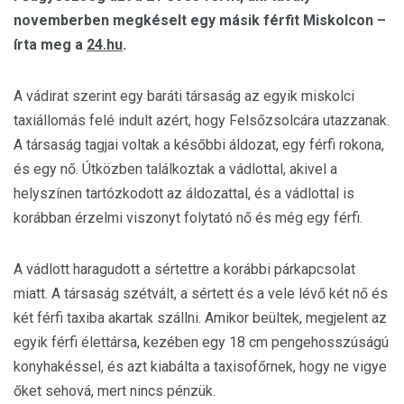
novemberben megkéselt egy másik férfit Miskolcon –
írta meg a
24.hu
.
A vádirat szerint egy baráti társaság az egyik miskolci
taxiállomás felé indult azért, hogy Felsőzsolcára utazzanak.
A társaság tagjai voltak a későbbi áldozat, egy férfi rokona,
és egy nő. Útközben találkoztak a vádlottal, akivel a
helyszínen tartózkodott az áldozattal, és a vádlottal is
korábban érzelmi viszonyt folytató nő és még egy férfi.
A vádlott haragudott a sértettre a korábbi párkapcsolat
miatt. A társaság szétvált, a sértett és a vele lévő két nő és
két férfi taxiba akartak szállni. Amikor beültek, megjelent az
egyik férfi élettársa, kezében egy 18 cm pengehosszúságú
konyhakéssel, és azt kiabálta a taxisofőrnek, hogy ne vigye
őket sehová, mert nincs pénzük.