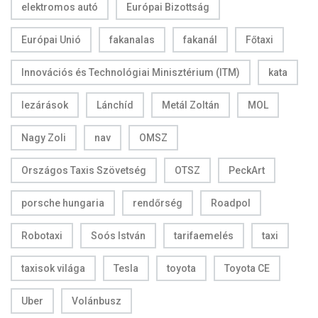
elektromos autó
Európai Bizottság
Európai Unió
fakanalas
fakanál
Főtaxi
Innovációs és Technológiai Minisztérium (ITM)
kata
lezárások
Lánchíd
Metál Zoltán
MOL
Nagy Zoli
nav
OMSZ
Országos Taxis Szövetség
OTSZ
PeckArt
porsche hungaria
rendőrség
Roadpol
Robotaxi
Soós István
tarifaemelés
taxi
taxisok világa
Tesla
toyota
Toyota CE
Uber
Volánbusz