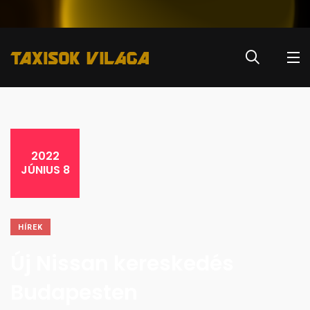
2022
JÚNIUS 8
HÍREK
Új Nissan kereskedés
Budapesten