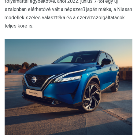
folyamattal egybekötve, ahol 2022. június 7-től egy új
szalonban elérhetővé vált a népszerű japán márka, a Nissan
modellek széles választéka és a szervizszolgáltatások
teljes köre is.