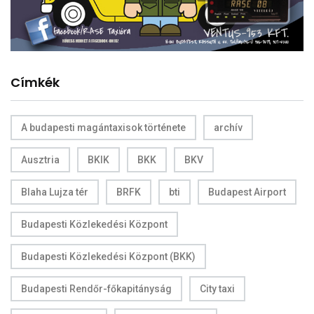
Címkék
A budapesti magántaxisok története
archív
Ausztria
BKIK
BKK
BKV
Blaha Lujza tér
BRFK
bti
Budapest Airport
Budapesti Közlekedési Központ
Budapesti Közlekedési Központ (BKK)
Budapesti Rendőr-főkapitányság
City taxi