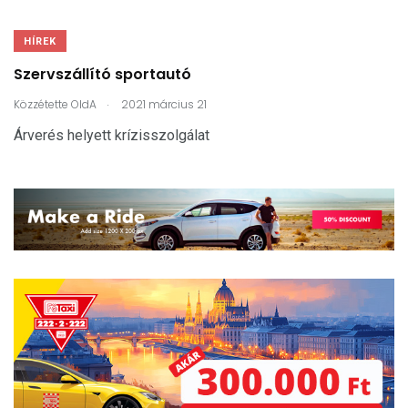
HÍREK
Szervszállító sportautó
.
Közzétette
OldA
2021 március 21
Árverés helyett krízisszolgálat