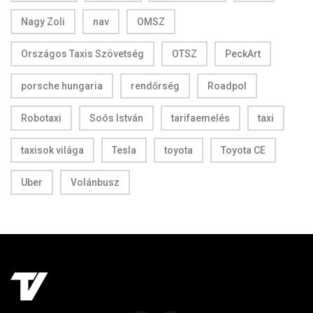
Nagy Zoli
nav
OMSZ
Országos Taxis Szövetség
OTSZ
PeckArt
porsche hungaria
rendőrség
Roadpol
Robotaxi
Soós István
tarifaemelés
taxi
taxisok világa
Tesla
toyota
Toyota CE
Uber
Volánbusz