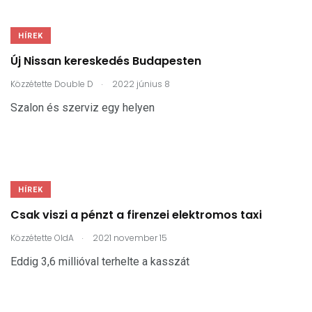
HÍREK
Új Nissan kereskedés Budapesten
.
Közzétette
Double D
2022 június 8
Szalon és szerviz egy helyen
HÍREK
Csak viszi a pénzt a firenzei elektromos taxi
.
Közzétette
OldA
2021 november 15
Eddig 3,6 millióval terhelte a kasszát