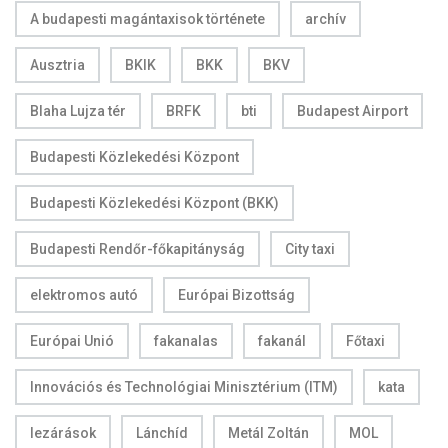
A budapesti magántaxisok története
archív
Ausztria
BKIK
BKK
BKV
Blaha Lujza tér
BRFK
bti
Budapest Airport
Budapesti Közlekedési Központ
Budapesti Közlekedési Központ (BKK)
Budapesti Rendőr-főkapitányság
City taxi
elektromos autó
Európai Bizottság
Európai Unió
fakanalas
fakanál
Főtaxi
Innovációs és Technológiai Minisztérium (ITM)
kata
lezárások
Lánchíd
Metál Zoltán
MOL