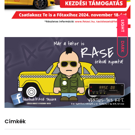
LIGHT
DARK
Címkék