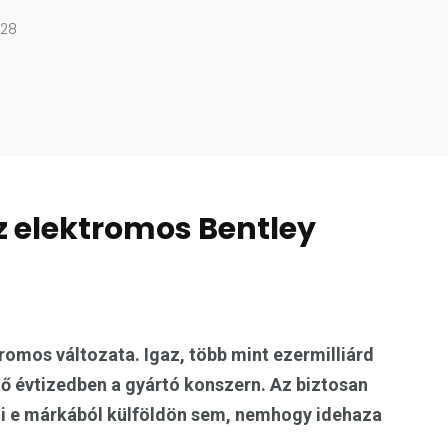
 28
az elektromos Bentley
romos változata. Igaz, több mint ezermilliárd
ző évtizedben a gyártó konszern. Az biztosan
zni e márkából külföldön sem, nemhogy idehaza