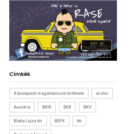
Címkék
A budapesti magántaxisok története
archív
Ausztria
BKIK
BKK
BKV
Blaha Lujza tér
BRFK
bti