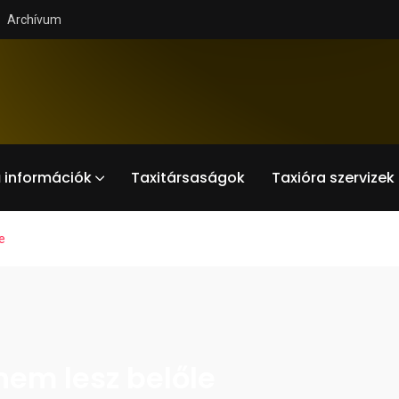
Archívum
 információk
Taxitársaságok
Taxióra szervizek
e
 nem lesz belőle