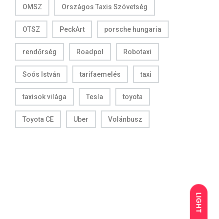
OMSZ
Országos Taxis Szövetség
OTSZ
PeckArt
porsche hungaria
rendőrség
Roadpol
Robotaxi
Soós István
tarifaemelés
taxi
taxisok világa
Tesla
toyota
Toyota CE
Uber
Volánbusz
LIGHT