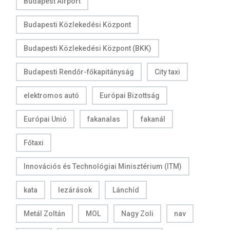
Budapest Airport
Budapesti Közlekedési Központ
Budapesti Közlekedési Központ (BKK)
Budapesti Rendőr-főkapitányság
City taxi
elektromos autó
Európai Bizottság
Európai Unió
fakanalas
fakanál
Főtaxi
Innovációs és Technológiai Minisztérium (ITM)
kata
lezárások
Lánchíd
Metál Zoltán
MOL
Nagy Zoli
nav