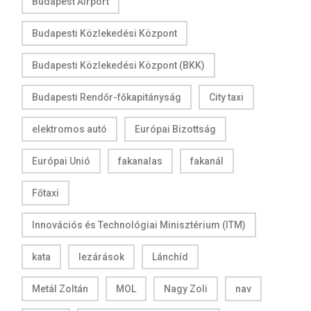
Budapest Airport
Budapesti Közlekedési Központ
Budapesti Közlekedési Központ (BKK)
Budapesti Rendőr-főkapitányság
City taxi
elektromos autó
Európai Bizottság
Európai Unió
fakanalas
fakanál
Főtaxi
Innovációs és Technológiai Minisztérium (ITM)
kata
lezárások
Lánchíd
Metál Zoltán
MOL
Nagy Zoli
nav