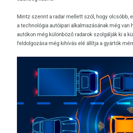
Mintz szerint a radar mellett szól, hogy olcsóbb, 
a technológia autóipari alkalmazásának még van h
autókon még különböző radarok szolgálják ki a kül
feldolgozása még kihívás elé állítja a gyártók mér