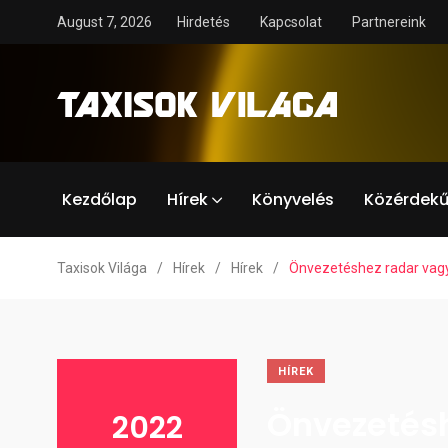
August 7, 2026
Hirdetés
Kapcsolat
Partnereink
Kezdőlap
Hírek
Könyvelés
Közérdekű
Taxisok Világa
/
Hírek
/
Hírek
/
Önvezetéshez radar vag
HÍREK
Önvezetés
2022