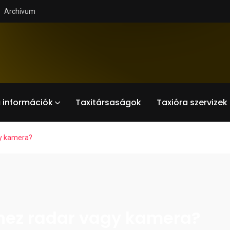
Archívum
 információk
Taxitársaságok
Taxióra szervizek
y kamera?
hez radar vagy kamera?