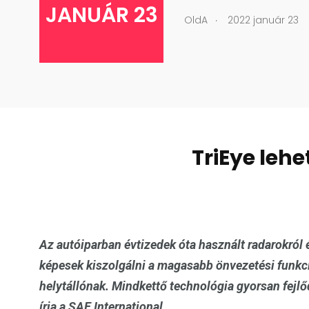
JANUÁR 23
.
OldA
2022 január 23
TriEye leh
Az autóiparban évtizedek óta használt radarokról 
képesek kiszolgálni a magasabb önvezetési funkci
helytállónak. Mindkettő technológia gyorsan fejlőd
írja a SAE International.