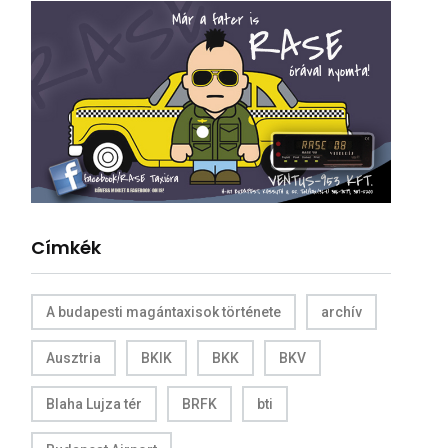
Címkék
A budapesti magántaxisok története
archív
Ausztria
BKIK
BKK
BKV
Blaha Lujza tér
BRFK
bti