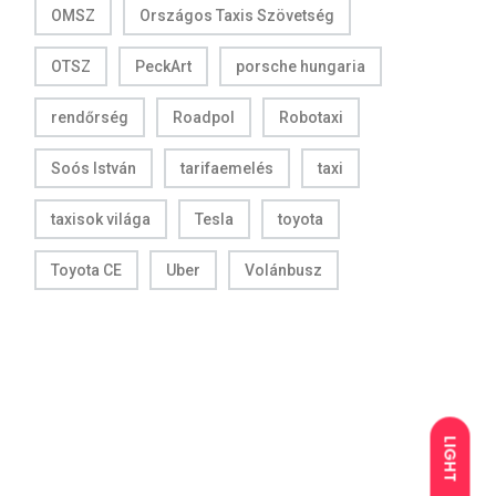
OMSZ
Országos Taxis Szövetség
OTSZ
PeckArt
porsche hungaria
rendőrség
Roadpol
Robotaxi
Soós István
tarifaemelés
taxi
taxisok világa
Tesla
toyota
Toyota CE
Uber
Volánbusz
LIGHT