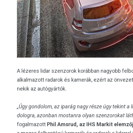
A lézeres lidar szenzorok korábban nagyobb felbo
alkalmazott radarok és kamerák, ezért az önvezet
nekik az autógyártók.
„Úgy gondolom, az iparág nagy része úgy tekint a l
dologra, azonban mostanra olyan szenzorokat lát
fogalmazott
Phil Amsrud, az IHS Markit elemző