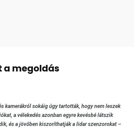
et a megoldás
és kamerákról sokáig úgy tartották, hogy nem leszek
ókat, a vélekedés azonban egyre kevésbé látszik
ik, és a jövőben kiszoríthatják a lidar szenzorokat –