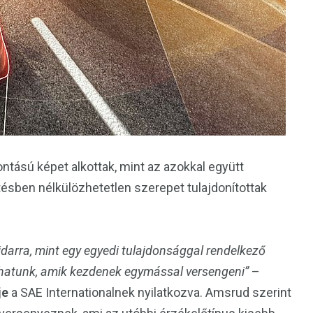
ntású képet alkottak, mint az azokkal együtt
ésben nélkülözhetetlen szerepet tulajdonítottak
idarra, mint egy egyedi tulajdonsággal rendelkező
hatunk, amik kezdenek egymással versengeni”
–
je
a SAE Internationalnek nyilatkozva. Amsrud szerint