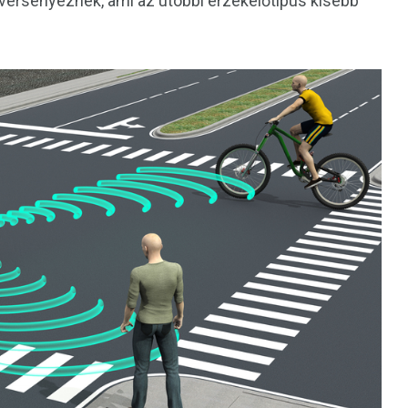
 versenyeznek, ami az utóbbi érzékelőtípus kisebb