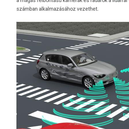
a magas felbontású kamerák és radarok a lidarral
számban alkalmazásához vezethet.