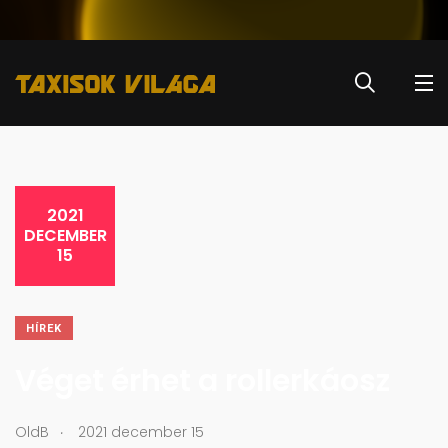
2021
DECEMBER
15
HÍREK
Véget érhet a rollerkáosz
.
OldB
2021 december 15