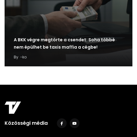
A BKK végre megtörte a csendet: Soha többé
nem épülhet be taxis maffia a cégbe!
By
-ko
Közösségi média