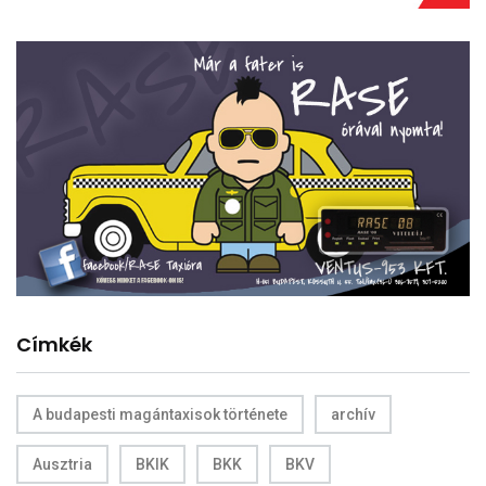
Címkék
A budapesti magántaxisok története
archív
Ausztria
BKIK
BKK
BKV