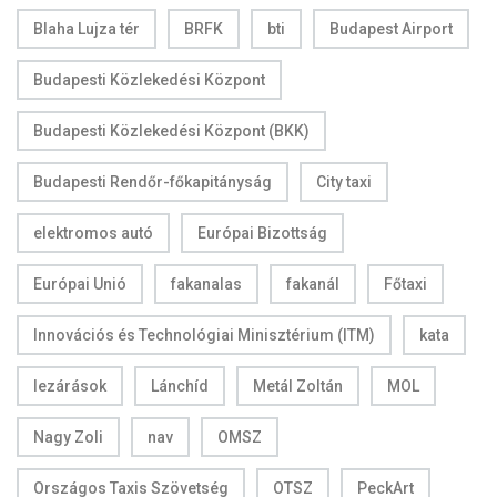
Blaha Lujza tér
BRFK
bti
Budapest Airport
Budapesti Közlekedési Központ
Budapesti Közlekedési Központ (BKK)
Budapesti Rendőr-főkapitányság
City taxi
elektromos autó
Európai Bizottság
Európai Unió
fakanalas
fakanál
Főtaxi
Innovációs és Technológiai Minisztérium (ITM)
kata
lezárások
Lánchíd
Metál Zoltán
MOL
Nagy Zoli
nav
OMSZ
Országos Taxis Szövetség
OTSZ
PeckArt