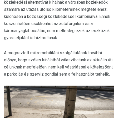
közlekedési alternatívát kínálnak a városban közlekedők
számára az utazás utolsó kilométereinek megtételéhez,
különösen a közösségi közlekedéssel kombinálva. Ennek
köszönhetően csökkenhet az autóforgalom és a
károsanyagkibocsátás, nem mellesleg ezek az eszközök
gyors eljutást is biztosítanak.
A megosztott mikromobilitási szolgáltatások további
előnye, hogy széles kínálatból választhatunk az aktuális úti
célunknak megfelelően, nem kell vásárlással elköteleződni,
a parkolás és szerviz gondjai sem a felhasználót terhelik.