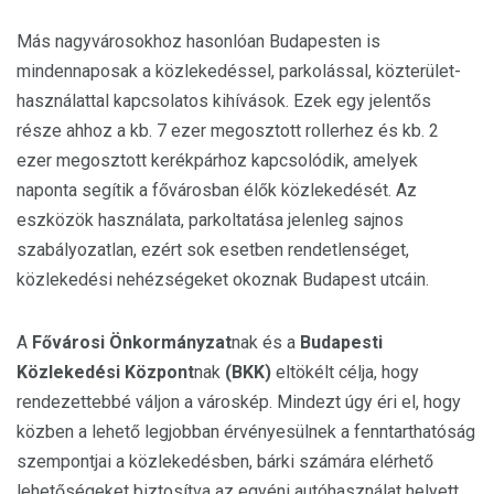
Más nagyvárosokhoz hasonlóan Budapesten is
mindennaposak a közlekedéssel, parkolással, közterület-
használattal kapcsolatos kihívások. Ezek egy jelentős
része ahhoz a kb. 7 ezer megosztott rollerhez és kb. 2
ezer megosztott kerékpárhoz kapcsolódik, amelyek
naponta segítik a fővárosban élők közlekedését. Az
eszközök használata, parkoltatása jelenleg sajnos
szabályozatlan, ezért sok esetben rendetlenséget,
közlekedési nehézségeket okoznak Budapest utcáin.
A
Fővárosi Önkormányzat
nak és a
Budapesti
Közlekedési Központ
nak
(BKK)
eltökélt célja, hogy
rendezettebbé váljon a városkép. Mindezt úgy éri el, hogy
közben a lehető legjobban érvényesülnek a fenntarthatóság
szempontjai a közlekedésben, bárki számára elérhető
lehetőségeket biztosítva az egyéni autóhasználat helyett.