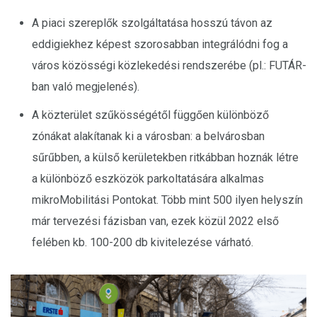
A piaci szereplők szolgáltatása hosszú távon az
eddigiekhez képest szorosabban integrálódni fog a
város közösségi közlekedési rendszerébe (pl.: FUTÁR-
ban való megjelenés).
A közterület szűkösségétől függően különböző
zónákat alakítanak ki a városban: a belvárosban
sűrűbben, a külső kerületekben ritkábban hoznák létre
a különböző eszközök parkoltatására alkalmas
mikroMobilitási Pontokat. Több mint 500 ilyen helyszín
már tervezési fázisban van, ezek közül 2022 első
felében kb. 100-200 db kivitelezése várható.