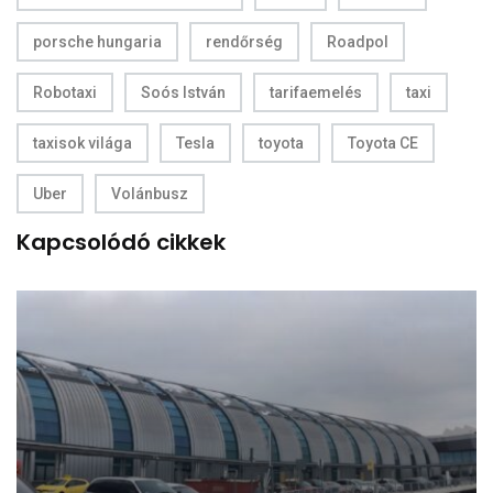
porsche hungaria
rendőrség
Roadpol
Robotaxi
Soós István
tarifaemelés
taxi
taxisok világa
Tesla
toyota
Toyota CE
Uber
Volánbusz
Kapcsolódó cikkek