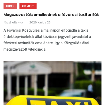
HÍREK
KIEMELT
Megszavazták: emelkednek a fővárosi taxitarifák
.
Közzétette
-ko
2026 június 26
A Fővárosi Közgyűlés a mai napon elfogadta a taxis
érdekképviseletek által közösen jegyzett javaslatot a
fővárosi taxitarifák emelésére. Így a Közgyűlés által
megszavazott viteldíjak a