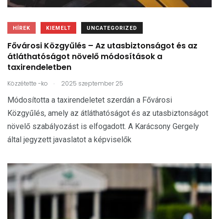
HÍREK
KIEMELT
UNCATEGORIZED
Fővárosi Közgyűlés – Az utasbiztonságot és az
átláthatóságot növelő módosítások a
taxirendeletben
.
Közzétette
-ko
2025 szeptember 25
Módosította a taxirendeletet szerdán a Fővárosi
Közgyűlés, amely az átláthatóságot és az utasbiztonságot
növelő szabályozást is elfogadott. A Karácsony Gergely
által jegyzett javaslatot a képviselők