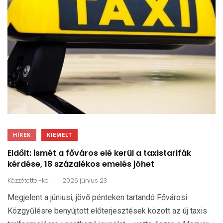
HÍREK
KIEMELT
Eldőlt: ismét a főváros elé kerül a taxistarifák
kérdése, 18 százalékos emelés jöhet
.
Közzétette
-ko
2026 június 23
Megjelent a júniusi, jövő pénteken tartandó Fővárosi
Közgyűlésre benyújtott előterjesztések között az új taxis