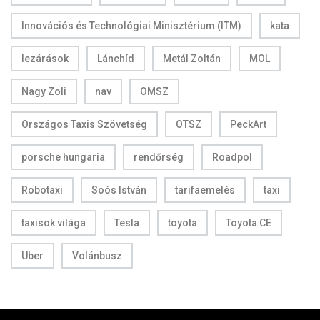
Innovációs és Technológiai Minisztérium (ITM)
kata
lezárások
Lánchíd
Metál Zoltán
MOL
Nagy Zoli
nav
OMSZ
Országos Taxis Szövetség
OTSZ
PeckArt
porsche hungaria
rendőrség
Roadpol
Robotaxi
Soós István
tarifaemelés
taxi
taxisok világa
Tesla
toyota
Toyota CE
Uber
Volánbusz