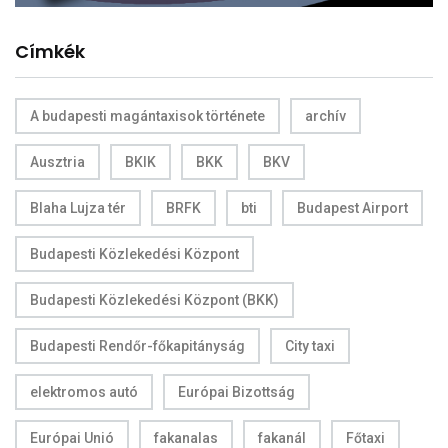
Címkék
A budapesti magántaxisok története
archív
Ausztria
BKIK
BKK
BKV
Blaha Lujza tér
BRFK
bti
Budapest Airport
Budapesti Közlekedési Központ
Budapesti Közlekedési Központ (BKK)
Budapesti Rendőr-főkapitányság
City taxi
elektromos autó
Európai Bizottság
Európai Unió
fakanalas
fakanál
Főtaxi