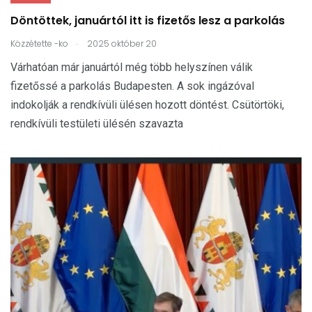
Döntöttek, januártól itt is fizetős lesz a parkolás
.
Közzétette
-ko
2025 október 20
Várhatóan már januártól még több helyszínen válik
fizetőssé a parkolás Budapesten. A sok ingázóval
indokolják a rendkívüli ülésen hozott döntést. Csütörtöki,
rendkívüli testületi ülésén szavazta