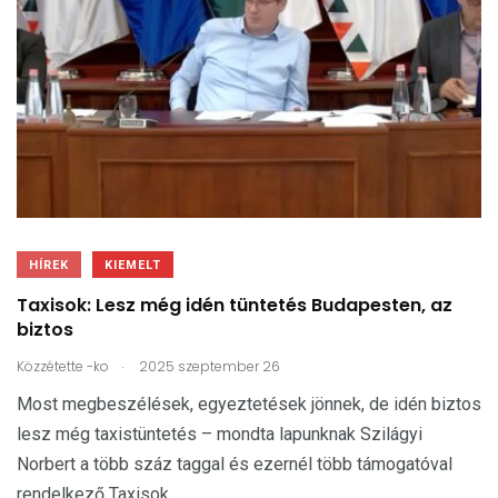
HÍREK
KIEMELT
Taxisok: Lesz még idén tüntetés Budapesten, az
biztos
.
Közzétette
-ko
2025 szeptember 26
Most megbeszélések, egyeztetések jönnek, de idén biztos
lesz még taxistüntetés – mondta lapunknak Szilágyi
Norbert a több száz taggal és ezernél több támogatóval
rendelkező Taxisok