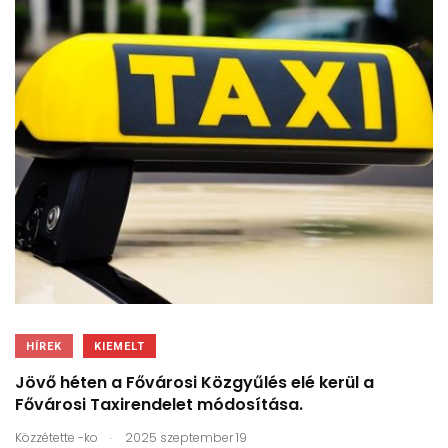
HÍREK
KIEMELT
Jövő héten a Fővárosi Közgyűlés elé kerül a
Fővárosi Taxirendelet módosítása.
.
Közzétette
-ko
2025 szeptember 19