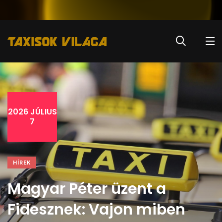
2026 JÚLIUS
7
HÍREK
Magyar Péter üzent a
Fidesznek: Vajon miben