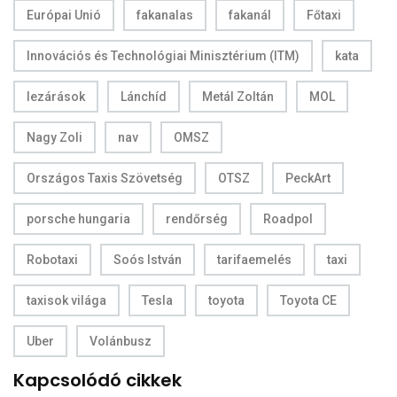
Európai Unió
fakanalas
fakanál
Főtaxi
Innovációs és Technológiai Minisztérium (ITM)
kata
lezárások
Lánchíd
Metál Zoltán
MOL
Nagy Zoli
nav
OMSZ
Országos Taxis Szövetség
OTSZ
PeckArt
porsche hungaria
rendőrség
Roadpol
Robotaxi
Soós István
tarifaemelés
taxi
taxisok világa
Tesla
toyota
Toyota CE
Uber
Volánbusz
Kapcsolódó cikkek