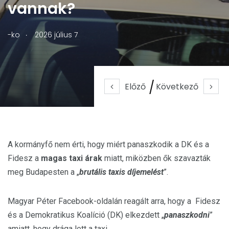
vannak?
.
-ko
2026 július 7
Előző
Következő
A kormányfő nem érti, hogy miért panaszkodik a DK és a
Fidesz a
magas taxi árak
miatt, miközben ők szavazták
meg Budapesten a „
brutális taxis díjemelést
”.
Magyar Péter Facebook-oldalán reagált arra, hogy a Fidesz
és a Demokratikus Koalíció (DK) elkezdett „
panaszkodni
”
amiatt, hogy drága lett a taxi.