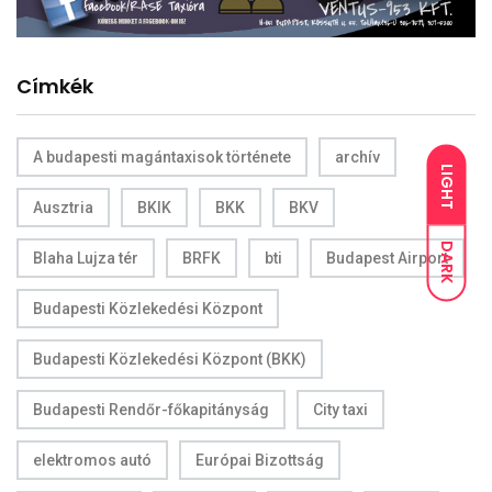
Címkék
A budapesti magántaxisok története
archív
LIGHT
Ausztria
BKIK
BKK
BKV
DARK
Blaha Lujza tér
BRFK
bti
Budapest Airport
Budapesti Közlekedési Központ
Budapesti Közlekedési Központ (BKK)
Budapesti Rendőr-főkapitányság
City taxi
elektromos autó
Európai Bizottság