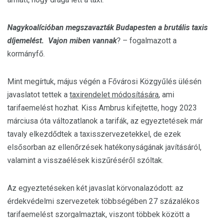
Nagykoalícióban megszavazták Budapesten a brutális taxis
díjemelést. Vajon miben vannak
? – fogalmazott a
kormányfő.
Mint megírtuk, május végén a Fővárosi Közgyűlés ülésén
javaslatot tettek a
taxirendelet módosítására
, ami
tarifaemelést hozhat. Kiss Ambrus kifejtette, hogy 2023
márciusa óta változatlanok a tarifák, az egyeztetések már
tavaly elkezdődtek a taxisszervezetekkel, de ezek
elsősorban az ellenőrzések hatékonyságának javításáról,
valamint a visszaélések kiszűréséről szóltak.
Az egyeztetéseken két javaslat körvonalazódott: az
érdekvédelmi szervezetek többségében 27 százalékos
tarifaemelést szorgalmaztak, viszont többek között a