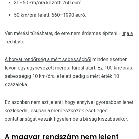
30–50 km/óra között: 260 euró
50 km/óra felett: 660–1990 euró.
Van mérési tűréshatár, de erre nem érdemes építeni –
írja a
Techbyte.
A horvát rendőrség a mért sebességből
minden esetben
levon egy úgynevezett mérési tűréshatárt. Ez 100 km/órás
sebességig 10 km/óra, efelett pedig a mért érték 10
százaléka.
Ez azonban nem azt jelenti, hogy ennyivel gyorsabban lehet
közlekedni, csupán a mérőeszközök esetleges
pontatlanságát veszik figyelembe a bírság kiszabásakor.
A magyar rendszám nem jelent