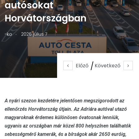
autósokat
Horvátországban
.
-ko
2026 július 7
Előző
Következő
A nyári szezon kezdetére jelentősen megszigorodott az
ellenőrzés Horvátország útjain. Az Adriára autóval utazó
magyaroknak érdemes különösen óvatosnak lenniük,
ugyanis az országban már közel 800 helyszínen találhatók
sebességmérő kamerák, és a bírságok akár 2650 euróig,