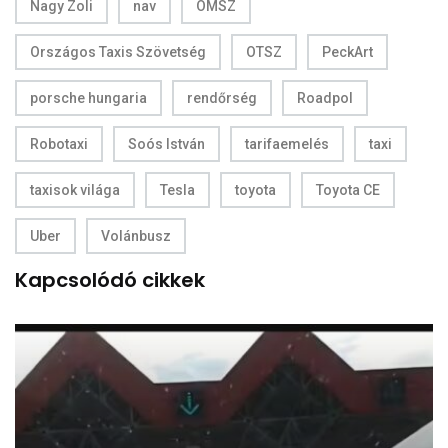
Nagy Zoli
nav
OMSZ
Országos Taxis Szövetség
OTSZ
PeckArt
porsche hungaria
rendőrség
Roadpol
Robotaxi
Soós István
tarifaemelés
taxi
taxisok világa
Tesla
toyota
Toyota CE
Uber
Volánbusz
Kapcsolódó cikkek