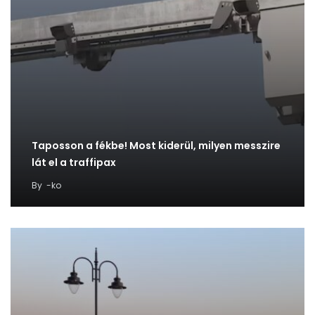
Taposson a fékbe! Most kiderül, milyen messzire
lát el a traffipax
By
-ko