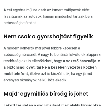
A cél egyértelmű: ne csak az ismert traffipaxok előtt
lassítsanak az autósok, hanem mindenhol tartsák be a
sebességhatárokat.
Nem csak a gyorshajtást figyelik
A modern kamerák már jóval többre képesek a
sebességmérésnél. A nagy felbontású felvételek alapján a
rendőrség azt is ellenőrizheti, hogy
a vezető használja-e
a biztonsági övet, tart-e a kezében vezetés közben
mobiltelefont,
illetve azt is kiszűrhetik, ha egy jármű
érvényes okmányok nélkül közlekedik
Majd’ egymilliós bírság is jöhet
Lakott területen a gyorshajtásért az alábbi bírságokra