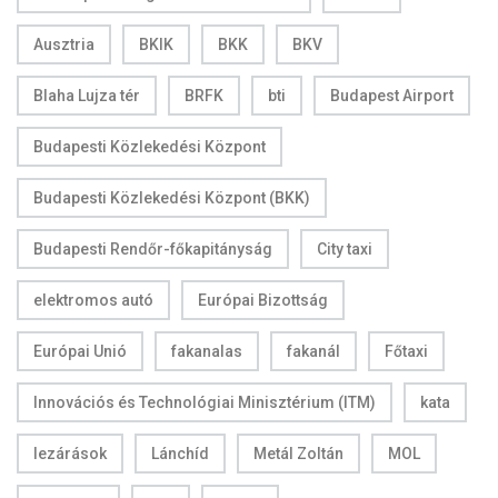
Ausztria
BKIK
BKK
BKV
Blaha Lujza tér
BRFK
bti
Budapest Airport
Budapesti Közlekedési Központ
Budapesti Közlekedési Központ (BKK)
Budapesti Rendőr-főkapitányság
City taxi
elektromos autó
Európai Bizottság
Európai Unió
fakanalas
fakanál
Főtaxi
Innovációs és Technológiai Minisztérium (ITM)
kata
lezárások
Lánchíd
Metál Zoltán
MOL