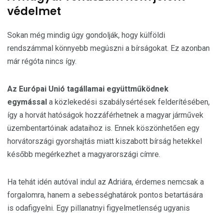
védelmet
Sokan még mindig úgy gondolják, hogy külföldi
rendszámmal könnyebb megúszni a bírságokat. Ez azonban
már régóta nincs így.
Az Európai Unió tagállamai együttműködnek
egymással
a közlekedési szabálysértések felderítésében,
így a horvát hatóságok hozzáférhetnek a magyar járművek
üzembentartóinak adataihoz is. Ennek köszönhetően egy
horvátországi gyorshajtás miatt kiszabott bírság hetekkel
később megérkezhet a magyarországi címre.
Ha tehát idén autóval indul az Adriára, érdemes nemcsak a
forgalomra, hanem a sebességhatárok pontos betartására
is odafigyelni. Egy pillanatnyi figyelmetlenség ugyanis