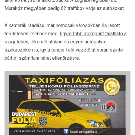
ahol 95 helyszínt alakítottak ki. A zágrábi régióban 86,
Muraköz megyében pedig 62 traffibox várja az autósokat.
A kamerák ráadásul már nemcsak városokban és lakott
területeken jelennek meg.
Egyre több mérőpont található a
szigeteken,
elkerülő utakon és egyes autópálya-
szakaszokon is, így a tenger felé vezető út során szinte
bárhol számítani lehet ellenőrzésre.