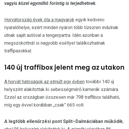
vagyis közel egymillió forintig is terjedhetnek.
Horvátország évek óta a magyarok
egyik kedvenc
nyaralóhelye, ezért minden nyáron több tízezren indulnak
útnak saját autóval a tengerpartra. Idén azonban a
megszokottnál is nagyobb eséllyel találkozhatnak
traffipaxokkal.
140 új traffibox jelent meg az utakon
A horvát hatóságok az elmúlt egy évben
további 140 új
helyszínt alakítottak ki sebességmérő kamerák számára.
Ezzel az országban összesen már 798 traffibox található,
míg egy évvel korábban „csak” 665 volt.
A legtöbb ellenőrzési pont Split–Dalmáciában működik
,