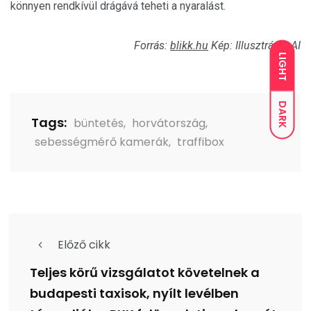
könnyen rendkívül drágává teheti a nyaralást.
Forrás:
blikk.hu
Kép: Illusztráció AI
LIGHT
DARK
Tags:
büntetés
,
horvátország
,
sebességmérő kamerák
,
traffibox
Előző cikk
Teljes körű vizsgálatot követelnek a
budapesti taxisok, nyílt levélben