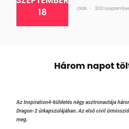
SZEPTEMBER
.
OldA
2021 szeptember
18
Három napot töl
Az Inspiration4-küldetés négy asztronautája három
Dragon-2 űrkapszulájában. Az első civil űrmisszi
meg.