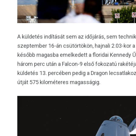
A küldetés indítását sem az időjárás, sem technik
szeptember 16-án csütörtökön, hajnali 2.03-kor a 
később magasba emelkedett a floridai Kennedy Űr
három perc után a Falcon-9 első fokozatú rakétéja 
küldetés 13. percében pedig a Dragon lecsatlakozo
útját 575 kilométeres magasságig.