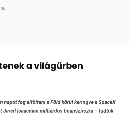
 18
tenek a világűrben
 napot fog eltölteni a Föld körül keringve a SpaceX
ót
Jared Isaacman milliárdos finanszírozta – tudtuk