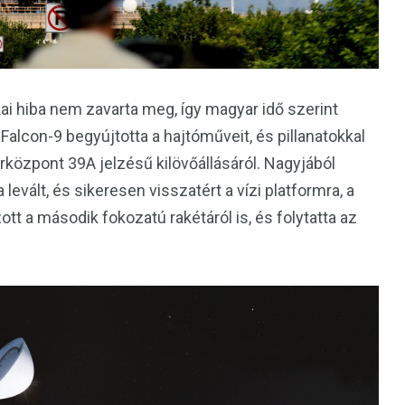
ai hiba nem zavarta meg, így magyar idő szerint
Falcon-9 begyújtotta a hajtóműveit, és pillanatokkal
központ 39A jelzésű kilövőállásáról. Nagyjából
levált, és sikeresen visszatért a vízi platformra, a
tt a második fokozatú rakétáról is, és folytatta az