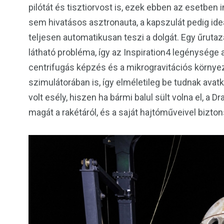
pilótát és tisztiorvost is, ezek ebben az esetben
sem hivatásos asztronauta, a kapszulát pedig ide
teljesen automatikusan teszi a dolgát. Egy űruta
látható probléma, így az Inspiration4 legénysége 
centrifugás képzés és a mikrogravitációs környeze
szimulátorában is, így elméletileg be tudnak avat
volt esély, hiszen ha bármi balul sült volna el, a
magát a rakétáról, és a saját hajtóműveivel bizton