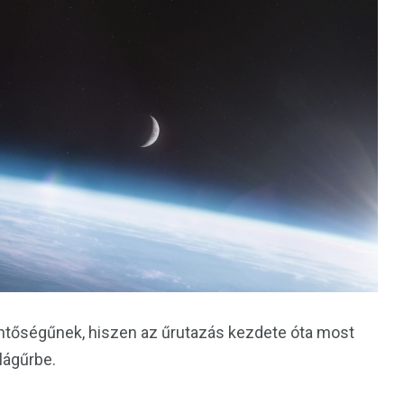
entőségűnek, hiszen az űrutazás kezdete óta most
ilágűrbe.