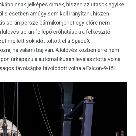
 inkább csak jelképes címek, hiszen az utasok egyike
ális esetben amúgy sem kell irányítani, hiszen
zás során persze bármikor jöhet egy előre nem
a kilövés során fellépő erőhatásokra felkészítő
t mellett sok időt töltött el a SpaceX
kozni, ha valami baj van. A kilövés közben erre nem
 Dragon űrkapszula automatikusan leválasztotta volna
ságos távolságba távolodott volna a Falcon-9-től.