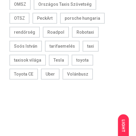
OMSZ
Országos Taxis Szövetség
OTSZ
PeckArt
porsche hungaria
rendőrség
Roadpol
Robotaxi
Soós István
tarifaemelés
taxi
taxisok világa
Tesla
toyota
Toyota CE
Uber
Volánbusz
LIGHT