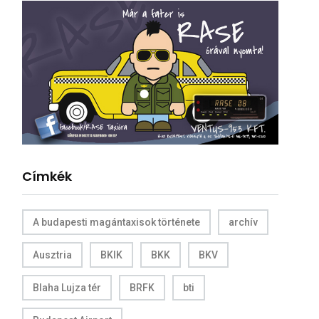
Címkék
A budapesti magántaxisok története
archív
Ausztria
BKIK
BKK
BKV
Blaha Lujza tér
BRFK
bti