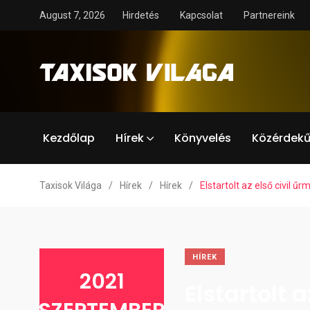
August 7, 2026
Hirdetés
Kapcsolat
Partnereink
Kezdőlap
Hírek
Könyvelés
Közérdekű
Taxisok Világa
/
Hírek
/
Hírek
/
Elstartolt az első civil űr
HÍREK
2021
Elstartolt a