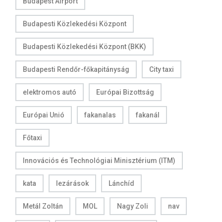
Budapest Airport
Budapesti Közlekedési Központ
Budapesti Közlekedési Központ (BKK)
Budapesti Rendőr-főkapitányság
City taxi
elektromos autó
Európai Bizottság
Európai Unió
fakanalas
fakanál
Főtaxi
Innovációs és Technológiai Minisztérium (ITM)
kata
lezárások
Lánchíd
Metál Zoltán
MOL
Nagy Zoli
nav