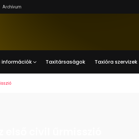
Archívum
 információk
Taxitársaságok
Taxióra szervizek
misszió
z első civil űrmisszió