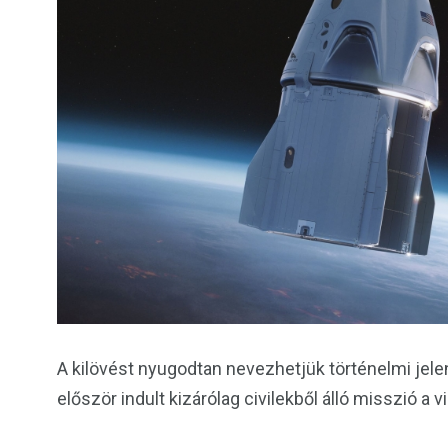
A kilövést nyugodtan nevezhetjük történelmi jel
először indult kizárólag civilekből álló misszió a v