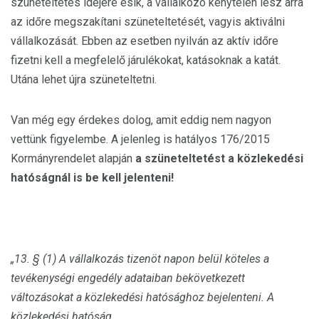
szüneteltetés idejére esik, a vállalkozó kénytelen lesz arra
az időre megszakítani szüneteltetését, vagyis aktiválni
vállalkozását. Ebben az esetben nyilván az aktív időre
fizetni kell a megfelelő járulékokat, katásoknak a katát.
Utána lehet újra szüneteltetni.
Van még egy érdekes dolog, amit eddig nem nagyon
vettünk figyelembe. A jelenleg is hatályos 176/2015
Kormányrendelet alapján
a szüneteltetést a közlekedési
hatóságnál is be kell jelenteni!
„13. § (1) A vállalkozás tizenöt napon belül köteles a
tevékenységi engedély adataiban bekövetkezett
változásokat a közlekedési hatósághoz bejelenteni. A
közlekedési hatóság