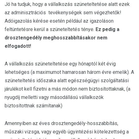
Jó ha tudjuk, hogy a vállalkozás szüneteltetése alatt ezek
az adminisztrációs tevékenységek sem végezhetők!
Adóigazolás kérése esetén például az igazoláson
feltüntetésre kerül a szüneteltetés ténye.
Ez pedig a
drosztengedély meghosszabbításakor nem
elfogadott!
A vállalkozás szüneteltetése egy hónaptól két évig
lehetséges (a maximumot hamarosan három évre emelik). A
szüneteltetés időszaka alatt egészségügyi szolgáltatási
járulékot kell fizetni a más módon nem biztosítottaknak, (a
nyugdíj melletti vagy másodállású vállalkozók
biztosítottnak számítanak)
Amennyiben az éves drosztengedély-hosszabbítás,
műszaki vizsga, vagy egyéb ügyintézési kötelezettség a