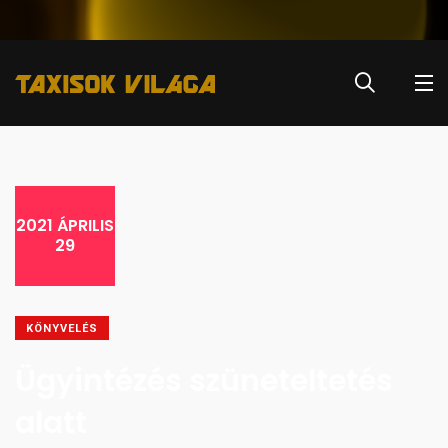
2021 ÁPRILIS
29
KÖNYVELÉS
Ügyintézés szüneteltetés
alatt