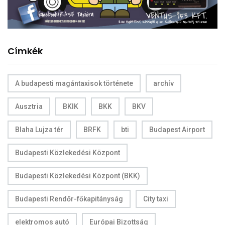
Címkék
A budapesti magántaxisok története
archív
Ausztria
BKIK
BKK
BKV
Blaha Lujza tér
BRFK
bti
Budapest Airport
Budapesti Közlekedési Központ
Budapesti Közlekedési Központ (BKK)
Budapesti Rendőr-főkapitányság
City taxi
elektromos autó
Európai Bizottság