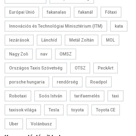
Európai Unió
fakanalas
fakanál
Főtaxi
Innovációs és Technológiai Minisztérium (ITM)
kata
lezárások
Lánchíd
Metál Zoltán
MOL
Nagy Zoli
nav
OMSZ
Országos Taxis Szövetség
OTSZ
PeckArt
porsche hungaria
rendőrség
Roadpol
Robotaxi
Soós István
tarifaemelés
taxi
taxisok világa
Tesla
toyota
Toyota CE
Uber
Volánbusz