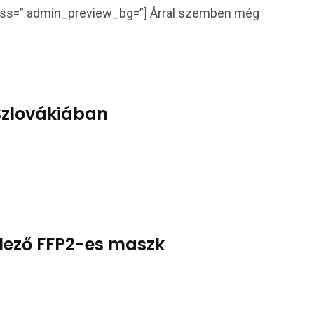
lass=” admin_preview_bg=”] Árral szemben még
 Szlovákiában
telező FFP2-es maszk