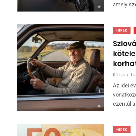
amely sz
HÍREK
Szlová
kötele
korha
Közzétette
Az idei év
vonatkozó
ezentúl a
HÍREK