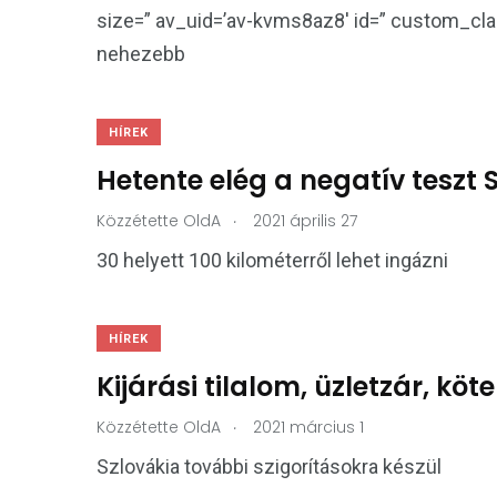
size=” av_uid=’av-kvms8az8′ id=” custom_c
nehezebb
HÍREK
Hetente elég a negatív teszt
.
Közzétette
OldA
2021 április 27
30 helyett 100 kilométerről lehet ingázni
HÍREK
Kijárási tilalom, üzletzár, kö
.
Közzétette
OldA
2021 március 1
Szlovákia további szigorításokra készül