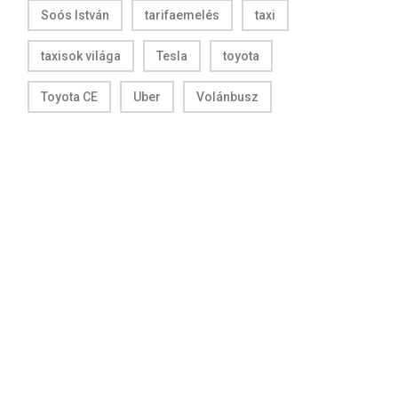
Soós István
tarifaemelés
taxi
taxisok világa
Tesla
toyota
Toyota CE
Uber
Volánbusz