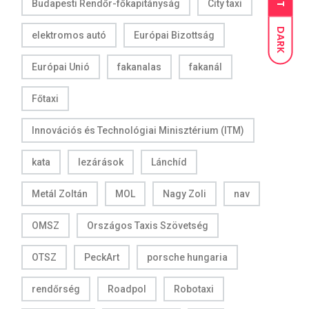
Budapesti Rendőr-főkapitányság
City taxi
DARK
elektromos autó
Európai Bizottság
Európai Unió
fakanalas
fakanál
Főtaxi
Innovációs és Technológiai Minisztérium (ITM)
kata
lezárások
Lánchíd
Metál Zoltán
MOL
Nagy Zoli
nav
OMSZ
Országos Taxis Szövetség
OTSZ
PeckArt
porsche hungaria
rendőrség
Roadpol
Robotaxi