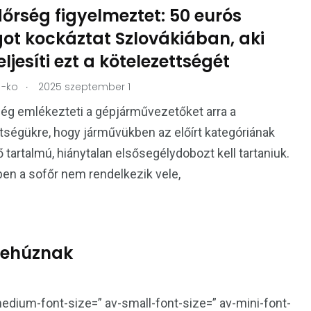
őrség figyelmeztet: 50 eurós
got kockáztat Szlovákiában, aki
ljesíti ezt a kötelezettségét
.
-ko
2025 szeptember 1
ég emlékezteti a gépjárművezetőket arra a
tségükre, hogy járművükben az előírt kategóriának
 tartalmú, hiánytalan elsősegélydobozt kell tartaniuk.
n a sofőr nem rendelkezik vele,
elehúznak
medium-font-size=” av-small-font-size=” av-mini-font-