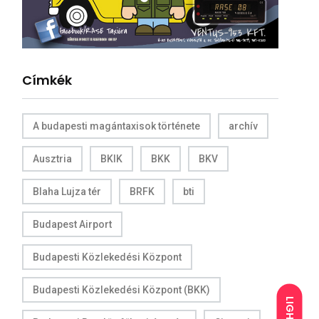
Címkék
A budapesti magántaxisok története
archív
Ausztria
BKIK
BKK
BKV
Blaha Lujza tér
BRFK
bti
Budapest Airport
Budapesti Közlekedési Központ
Budapesti Közlekedési Központ (BKK)
LIGHT