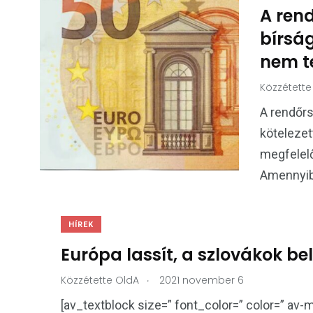
A rend
bírsá
nem te
Közzétette
A rendőrs
kötelezet
megfelelő
Amennyibe
HÍREK
Európa lassít, a szlovákok b
.
Közzétette
OldA
2021 november 6
[av_textblock size=” font_color=” color=” av-