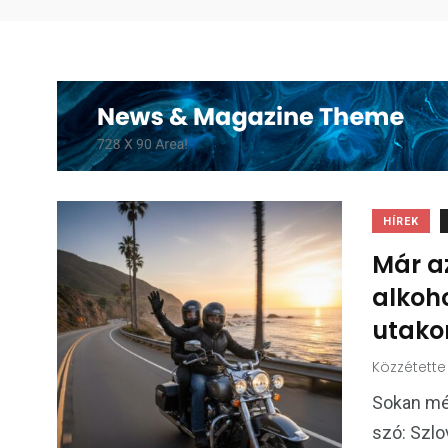
HÍREK
Már a
alkoho
utako
Közzétette
Sokan még
szó: Szlo