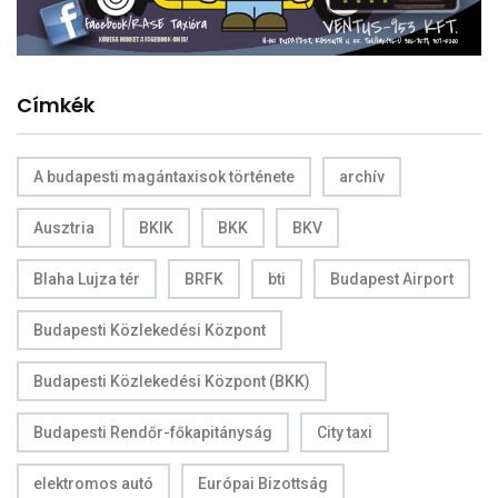
Címkék
A budapesti magántaxisok története
archív
Ausztria
BKIK
BKK
BKV
Blaha Lujza tér
BRFK
bti
Budapest Airport
Budapesti Közlekedési Központ
Budapesti Közlekedési Központ (BKK)
Budapesti Rendőr-főkapitányság
City taxi
elektromos autó
Európai Bizottság