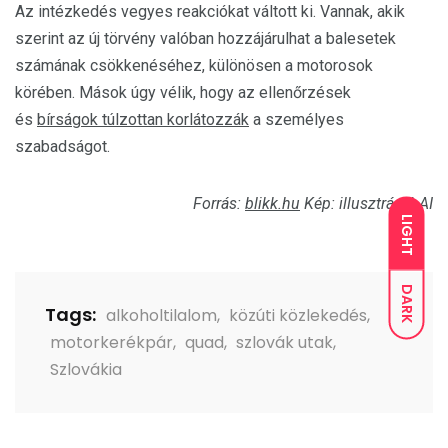
Az intézkedés vegyes reakciókat váltott ki. Vannak, akik
szerint az új törvény valóban hozzájárulhat a balesetek
számának csökkenéséhez, különösen a motorosok
körében. Mások úgy vélik, hogy az ellenőrzések
és
bírságok túlzottan korlátozzák
a személyes
szabadságot.
Forrás:
blikk
.hu
Kép: illusztráció AI
LIGHT
DARK
Tags:
alkoholtilalom
,
közúti közlekedés
,
motorkerékpár
,
quad
,
szlovák utak
,
Szlovákia