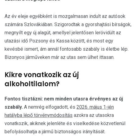
Az év eleje egyébként is mozgalmasan indult az autósok
számára Szlovákiában. Szigorodtak a gyorshajtási bírságok,
megnyílt egy új alagút, amellyel jelentősen lerövidült az
utazási idő Pozsony és Kassa között, és most egy
kevésbé ismert, ám annál fontosabb szabály is életbe lép.
Bizonyos járműveken már az utas sem ülhet ittasan.
Kikre vonatkozik az új
alkoholtilalom?
Fontos tisztázni: nem minden utasra érvényes az új
szabály.
A nemrég elfogadott, és
2026. május 1-jén
hatályba lépő törvénymódosítás
azokra az utasokra
vonatkozik, akiknek jelenléte és viselkedése közvetlenül
befolyásolhatja a jármű biztonságos irányítását.