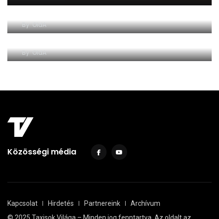
Európa lassít, a szlovákok belehúznak
By
OldA
Hetente elég a negatív teszt Szlovákiában
By
OldA
Közösségi média
Kapcsolat
Hirdetés
Partnereink
Archívum
© 2025 Taxisok Világa – Minden jog fenntartva. Az oldalt az