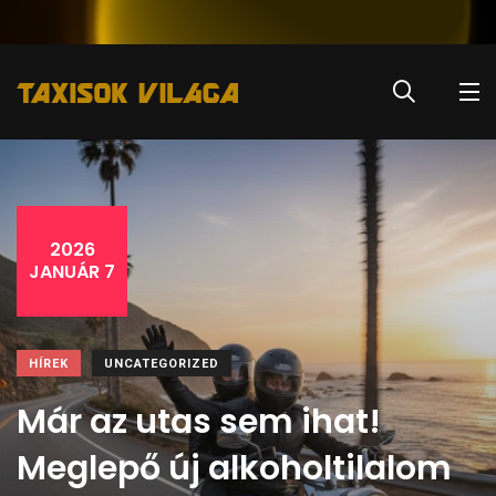
2026
JANUÁR 7
HÍREK
UNCATEGORIZED
Már az utas sem ihat!
Meglepő új alkoholtilalom