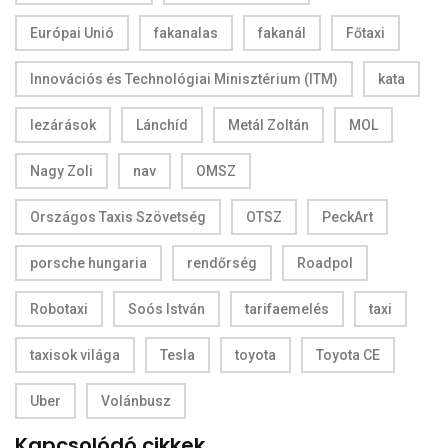
Európai Unió
fakanalas
fakanál
Főtaxi
Innovációs és Technológiai Minisztérium (ITM)
kata
lezárások
Lánchíd
Metál Zoltán
MOL
Nagy Zoli
nav
OMSZ
Országos Taxis Szövetség
OTSZ
PeckArt
porsche hungaria
rendőrség
Roadpol
Robotaxi
Soós István
tarifaemelés
taxi
taxisok világa
Tesla
toyota
Toyota CE
Uber
Volánbusz
Kapcsolódó cikkek