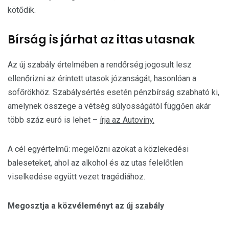
kötődik.
Bírság is járhat az ittas utasnak
Az új szabály értelmében a rendőrség jogosult lesz
ellenőrizni az érintett utasok józanságát, hasonlóan a
sofőrökhöz. Szabálysértés esetén pénzbírság szabható ki,
amelynek összege a vétség súlyosságától függően akár
több száz euró is lehet –
írja az Autoviny.
A cél egyértelmű: megelőzni azokat a közlekedési
baleseteket, ahol az alkohol és az utas felelőtlen
viselkedése együtt vezet tragédiához.
Megosztja a közvéleményt az új szabály