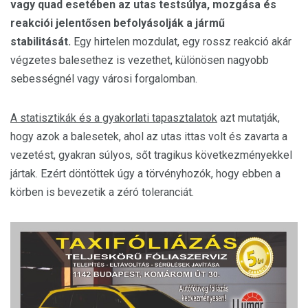
vagy quad esetében az utas testsúlya, mozgása és
reakciói jelentősen befolyásolják a jármű
stabilitását.
Egy hirtelen mozdulat, egy rossz reakció akár
végzetes balesethez is vezethet, különösen nagyobb
sebességnél vagy városi forgalomban.
A statisztikák és a gyakorlati tapasztalatok
azt mutatják,
hogy azok a balesetek, ahol az utas ittas volt és zavarta a
vezetést, gyakran súlyos, sőt tragikus következményekkel
jártak. Ezért döntöttek úgy a törvényhozók, hogy ebben a
körben is bevezetik a zéró toleranciát.