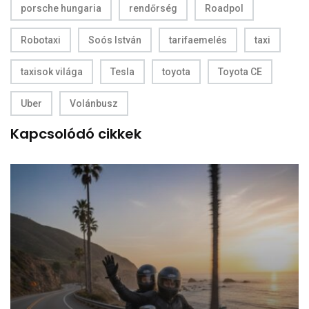
porsche hungaria
rendőrség
Roadpol
Robotaxi
Soós István
tarifaemelés
taxi
taxisok világa
Tesla
toyota
Toyota CE
Uber
Volánbusz
Kapcsolódó cikkek