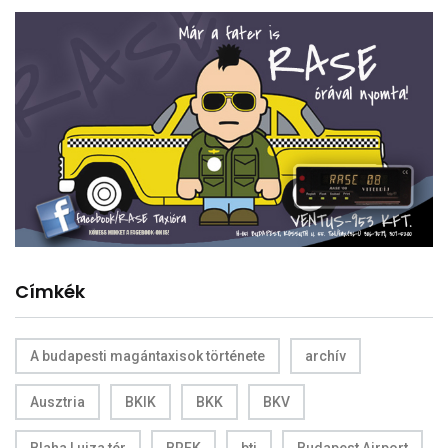
Címkék
A budapesti magántaxisok története
archív
Ausztria
BKIK
BKK
BKV