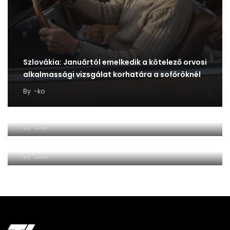
Szlovákia: Januártól emelkedik a kötelező orvosi
alkalmassági vizsgálat korhatára a sofőröknél
By
-ko
Európa lassít, a szlovákok belehúznak
By
OldA
Hetente elég a negatív teszt Szlovákiában
By
OldA