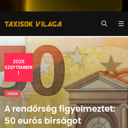
2025
SZEPTEMBER
1
HÍREK
A rendőrség figyelmeztet:
50 eurós bírságot