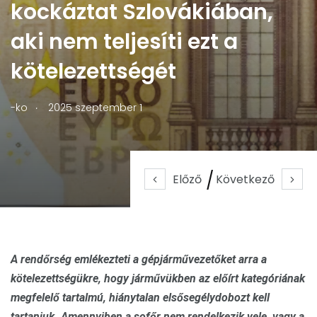
kockáztat Szlovákiában,
aki nem teljesíti ezt a
kötelezettségét
.
-ko
2025 szeptember 1
Előző
Következő
A rendőrség emlékezteti a gépjárművezetőket arra a
kötelezettségükre, hogy járművükben az előírt kategóriának
megfelelő tartalmú, hiánytalan elsősegélydobozt kell
tartaniuk. Amennyiben a sofőr nem rendelkezik vele, vagy a