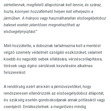
sértetlennek, megfelelő állapotúnak kell lennie, és száraz,
tiszta, könnyen hozzáférhető helyen kell elhelyezni a
járműben. A hiányos vagy használhatatlan elsősegélydoboz
baleset esetén jelentősen megnehezítheti az
elsősegélynyújtást
.”
Mint hozzátette, a doboznak tartalmaznia kell a mentést
végző személy védelmét szolgáló eszközöket, valamint
kisebb és nagyobb sebek ellátására, vérzéscsillapításra,
törések vagy égési sérülések kezelésére alkalmas
felszerelést.
A rendőrség ezért arra kéri a járművezetőket, hogy
rendszeresen ellenőrizzék az elsősegélydoboz állapotát,
és szükség esetén gondoskodjanak annak pótlásáról vagy
cseréjéről. Emlékeztetnek: a megelőzés mindig