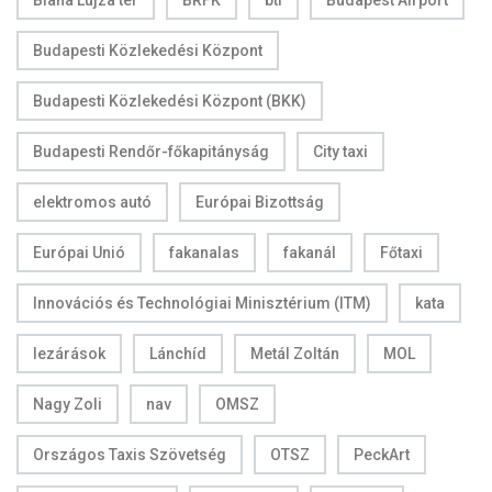
Blaha Lujza tér
BRFK
bti
Budapest Airport
Budapesti Közlekedési Központ
Budapesti Közlekedési Központ (BKK)
Budapesti Rendőr-főkapitányság
City taxi
elektromos autó
Európai Bizottság
Európai Unió
fakanalas
fakanál
Főtaxi
Innovációs és Technológiai Minisztérium (ITM)
kata
lezárások
Lánchíd
Metál Zoltán
MOL
Nagy Zoli
nav
OMSZ
Országos Taxis Szövetség
OTSZ
PeckArt