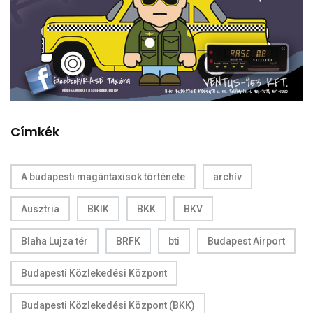
Címkék
A budapesti magántaxisok története
archív
Ausztria
BKIK
BKK
BKV
Blaha Lujza tér
BRFK
bti
Budapest Airport
Budapesti Közlekedési Központ
Budapesti Közlekedési Központ (BKK)