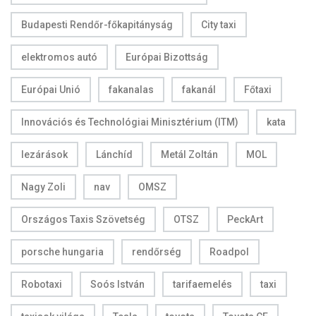
Budapesti Rendőr-főkapitányság
City taxi
elektromos autó
Európai Bizottság
Európai Unió
fakanalas
fakanál
Főtaxi
Innovációs és Technológiai Minisztérium (ITM)
kata
lezárások
Lánchíd
Metál Zoltán
MOL
Nagy Zoli
nav
OMSZ
Országos Taxis Szövetség
OTSZ
PeckArt
porsche hungaria
rendőrség
Roadpol
Robotaxi
Soós István
tarifaemelés
taxi