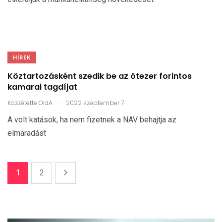
HÍREK
Köztartozásként szedik be az ötezer forintos
kamarai tagdíjat
.
Közzétette
OldA
2022 szeptember 7
A volt katások, ha nem fizetnek a NAV behajtja az
elmaradást
1
2