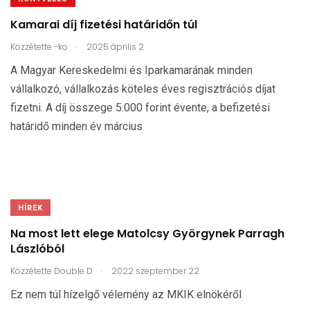
Kamarai díj fizetési határidőn túl
.
Közzétette
-ko
2025 április 2
A Magyar Kereskedelmi és Iparkamarának minden
vállalkozó, vállalkozás köteles éves regisztrációs díjat
fizetni. A díj összege 5.000 forint évente, a befizetési
határidő minden év március
HÍREK
Na most lett elege Matolcsy Györgynek Parragh
Lászlóból
.
Közzétette
Double D
2022 szeptember 22
Ez nem túl hízelgő vélemény az MKIK elnökéről