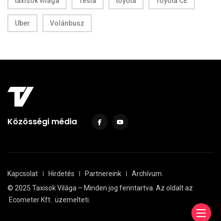
taxisok világa
Tesla
toyota
Toyota CE
Uber
Volánbusz
Közösségi média
Kapcsolat
Hirdetés
Partnereink
Archívum
© 2025 Taxisok Világa – Minden jog fenntartva. Az oldalt az
Ecometer Kft.
üzemelteti.