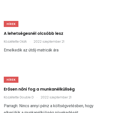
HÍREK
A lehetségesnél olcsóbb lesz
.
Közzétette
OldA
2022 szeptember 21
Emelkedik az útdíj-matricák ára
HÍREK
Erősen nőni fog a munkanélküliség
.
Közzétette
Double D
2022 szeptember 21
Parragh: Nincs annyi pénz a költségvetésben, hogy
elkerüljük a munkanélküliség növekedését