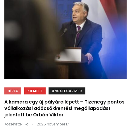
HÍREK
KIEMELT
UNCATEGORIZED
A kamara egy új pályára lépett – Tizenegy pontos
vállalkozási adócsökkentési megállapodást
jelentett be Orbán Viktor
.
Közzétette
-ko
2025 november 17