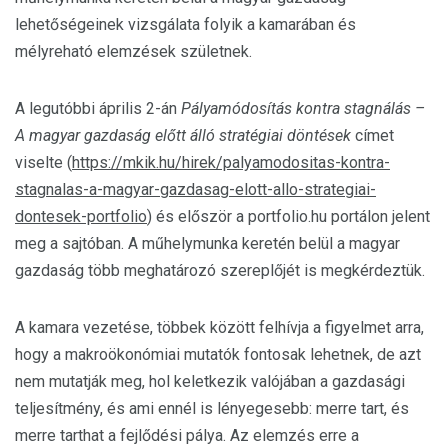
lehetőségeinek vizsgálata folyik a kamarában és
mélyreható elemzések születnek.
A legutóbbi április 2-án
Pályamódosítás kontra stagnálás –
A magyar gazdaság előtt álló stratégiai döntések
címet
viselte (
https://mkik.hu/hirek/palyamodositas-kontra-
stagnalas-a-magyar-gazdasag-elott-allo-strategiai-
dontesek-portfolio
) és először a portfolio.hu portálon jelent
meg a sajtóban. A műhelymunka keretén belül a magyar
gazdaság több meghatározó szereplőjét is megkérdeztük.
A kamara vezetése, többek között felhívja a figyelmet arra,
hogy a makroökonómiai mutatók fontosak lehetnek, de azt
nem mutatják meg, hol keletkezik valójában a gazdasági
teljesítmény, és ami ennél is lényegesebb: merre tart, és
merre tarthat a fejlődési pálya. Az elemzés erre a