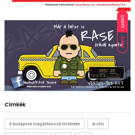
LIGHT
DARK
Címkék
A budapesti magántaxisok története
archív