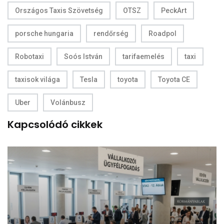
Országos Taxis Szövetség
OTSZ
PeckArt
porsche hungaria
rendőrség
Roadpol
Robotaxi
Soós István
tarifaemelés
taxi
taxisok világa
Tesla
toyota
Toyota CE
Uber
Volánbusz
Kapcsolódó cikkek