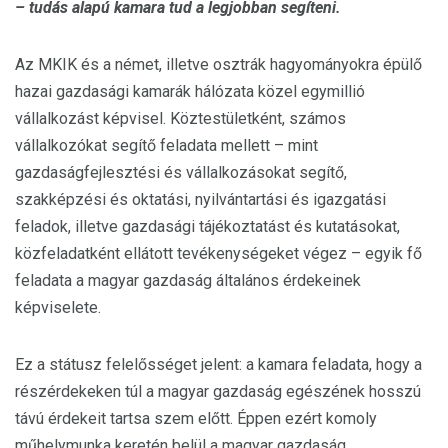
– tudás alapú kamara tud a legjobban segíteni.
Az MKIK és a német, illetve osztrák hagyományokra épülő
hazai gazdasági kamarák hálózata közel egymillió
vállalkozást képvisel. Köztestületként, számos
vállalkozókat segítő feladata mellett – mint
gazdaságfejlesztési és vállalkozásokat segítő,
szakképzési és oktatási, nyilvántartási és igazgatási
feladok, illetve gazdasági tájékoztatást és kutatásokat,
közfeladatként ellátott tevékenységeket végez – egyik fő
feladata a magyar gazdaság általános érdekeinek
képviselete.
Ez a státusz felelősséget jelent: a kamara feladata, hogy a
részérdekeken túl a magyar gazdaság egészének hosszú
távú érdekeit tartsa szem előtt. Éppen ezért komoly
műhelymunka keretén belül a magyar gazdaság