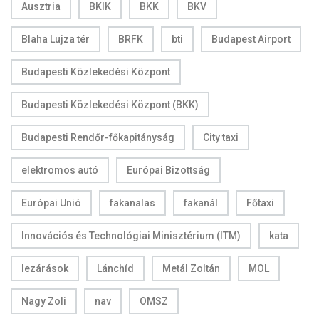
Ausztria
BKIK
BKK
BKV
Blaha Lujza tér
BRFK
bti
Budapest Airport
Budapesti Közlekedési Központ
Budapesti Közlekedési Központ (BKK)
Budapesti Rendőr-főkapitányság
City taxi
elektromos autó
Európai Bizottság
Európai Unió
fakanalas
fakanál
Főtaxi
Innovációs és Technológiai Minisztérium (ITM)
kata
lezárások
Lánchíd
Metál Zoltán
MOL
Nagy Zoli
nav
OMSZ