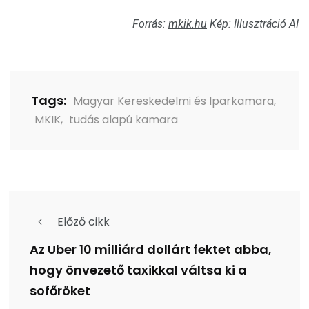
Forrás:
mkik.hu
Kép: Illusztráció AI
Tags:
Magyar Kereskedelmi és Iparkamara
,
MKIK
,
tudás alapú kamara
Előző cikk
Az Uber 10 milliárd dollárt fektet abba,
hogy önvezető taxikkal váltsa ki a
sofőröket