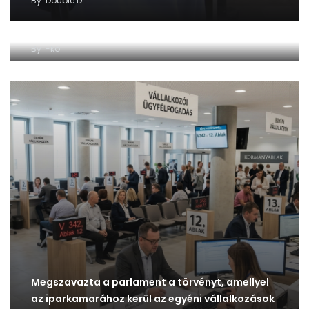
By
Double D
A Magyar Kereskedelmi és Iparkamara a magyar
gazdaságért
By
-ko
Megszavazta a parlament a törvényt, amellyel
az iparkamarához kerül az egyéni vállalkozások