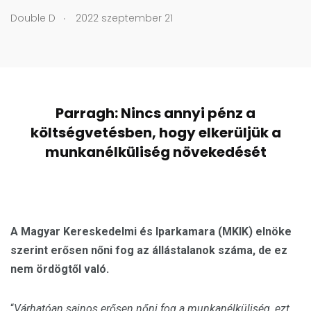
.
Double D
2022 szeptember 21
Parragh: Nincs annyi pénz a
költségvetésben, hogy elkerüljük a
munkanélküliség növekedését
A Magyar Kereskedelmi és Iparkamara (MKIK) elnöke
szerint erősen nőni fog az állástalanok száma, de ez
nem ördögtől való.
“
Várhatóan sajnos erősen nőni fog a munkanélküliség, ezt