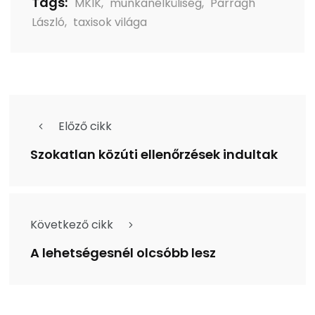
Tags:
MKIK
,
munkanélküliség
,
Parragh
László
,
taxisok világa
Előző cikk
Szokatlan közúti ellenőrzések indultak
Következő cikk
A lehetségesnél olcsóbb lesz