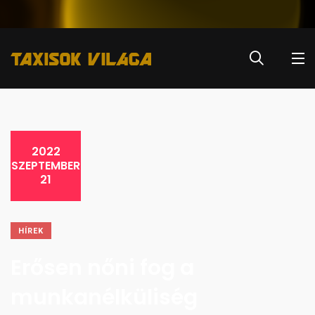
2022
SZEPTEMBER
21
HÍREK
Erősen nőni fog a
munkanélküliség