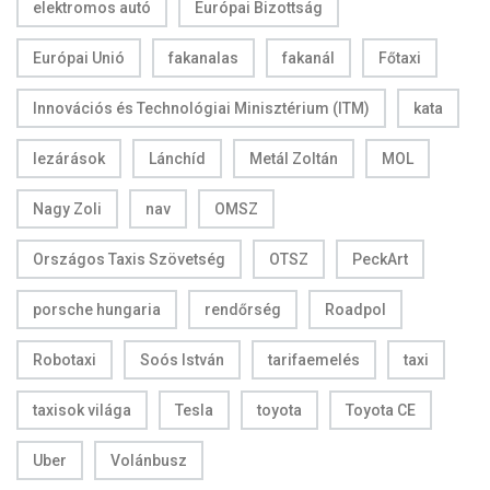
elektromos autó
Európai Bizottság
Európai Unió
fakanalas
fakanál
Főtaxi
Innovációs és Technológiai Minisztérium (ITM)
kata
lezárások
Lánchíd
Metál Zoltán
MOL
Nagy Zoli
nav
OMSZ
Országos Taxis Szövetség
OTSZ
PeckArt
porsche hungaria
rendőrség
Roadpol
Robotaxi
Soós István
tarifaemelés
taxi
taxisok világa
Tesla
toyota
Toyota CE
Uber
Volánbusz