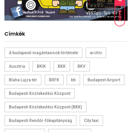
DARK
Címkék
A budapesti magántaxisok története
archív
Ausztria
BKIK
BKK
BKV
Blaha Lujza tér
BRFK
bti
Budapest Airport
Budapesti Közlekedési Központ
Budapesti Közlekedési Központ (BKK)
Budapesti Rendőr-főkapitányság
City taxi