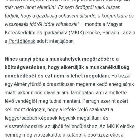
már nem lehet elkerülni. Ez sem ördögtől való, hiszen
tudjuk, hogy a gazdaság sohasem állandó, a konjunktúra és
visszaesés időről időre váltakozik
” – mondta a Magyar
Kereskedelmi és Iparkamara (MKIK) elnöke, Parragh László
a
Portfóliónak
adott interjújában.
Nincs annyi pénz a munkahelyek megőrzésére a
költségvetésben, hogy elkerüljük a munkanélküliség
növekedését és ezt nem is lehet megoldani.
Ha bezár
egy élményfürdő a drasztikusan megemelkedő energiaárak
miatt, akkor nincs olyan állami támogatás, ami a mellette
lévő vendéglőt meg tudná menteni. Parragh szerint azért
kell most dolgozni, hogy a lefelé ívelő szakaszt a
leggyorsabban képesek legyünk megállítani, és
visszatérhessünk az újbóli fellendüléshez. Az MKIK elnöke
nemrég még
visszaküldte
a katából kieső tízezreket a