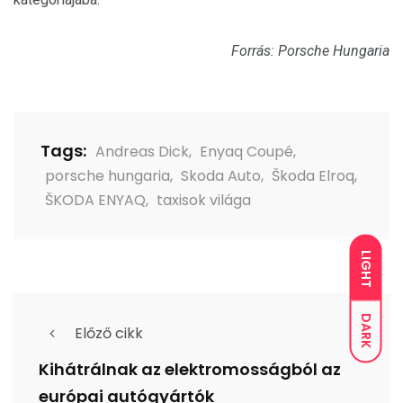
Forrás: Porsche Hungaria
Tags:
Andreas Dick
,
Enyaq Coupé
,
porsche hungaria
,
Skoda Auto
,
Škoda Elroq
,
ŠKODA ENYAQ
,
taxisok világa
LIGHT
DARK
Előző cikk
Kihátrálnak az elektromosságból az
európai autógyártók