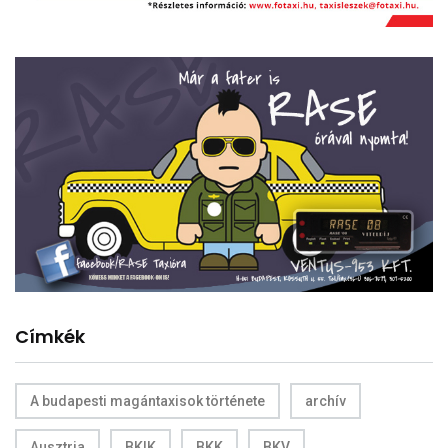
Címkék
A budapesti magántaxisok története
archív
Ausztria
BKIK
BKK
BKV