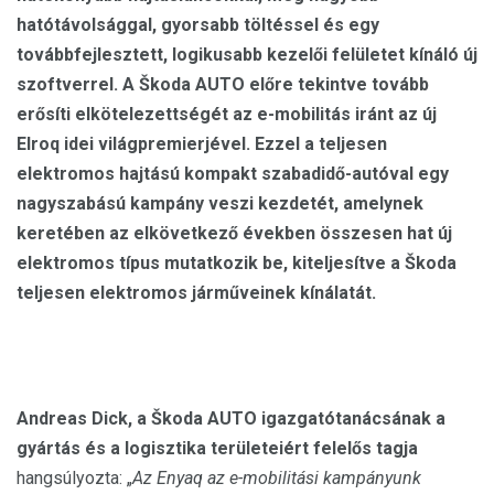
hatótávolsággal, gyorsabb töltéssel és egy
továbbfejlesztett, logikusabb kezelői felületet kínáló új
szoftverrel. A Škoda AUTO előre tekintve tovább
erősíti elkötelezettségét az e-mobilitás iránt az új
Elroq idei világpremierjével. Ezzel a teljesen
elektromos hajtású kompakt szabadidő-autóval egy
nagyszabású kampány veszi kezdetét, amelynek
keretében az elkövetkező években összesen hat új
elektromos típus mutatkozik be, kiteljesítve a Škoda
teljesen elektromos járműveinek kínálatát.
Andreas Dick, a Škoda AUTO igazgatótanácsának a
gyártás és a logisztika területeiért felelős tagja
hangsúlyozta: „
Az Enyaq az e-mobilitási kampányunk