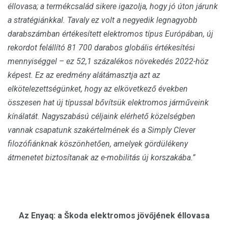
éllovasa; a termékcsalád sikere igazolja, hogy jó úton járunk
a stratégiánkkal. Tavaly ez volt a negyedik legnagyobb
darabszámban értékesített elektromos típus Európában, új
rekordot felállító 81 700 darabos globális értékesítési
mennyiséggel – ez 52,1 százalékos növekedés 2022-höz
képest. Ez az eredmény alátámasztja azt az
elkötelezettségünket, hogy az elkövetkező években
összesen hat új típussal bővítsük elektromos járműveink
kínálatát. Nagyszabású céljaink elérhető közelségben
vannak csapatunk szakértelmének és a Simply Clever
filozófiánknak köszönhetően, amelyek gördülékeny
átmenetet biztosítanak az e-mobilitás új korszakába.”
Az Enyaq: a Škoda elektromos jövőjének éllovasa