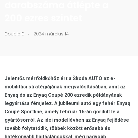
darabszáma átlépte a
200 ezres szintet
.
Double D
2024 március 14
Jelentős mérföldkőhöz ért a Škoda AUTO az e-
mobilitási stratégiájának megvalósításában, amit az
Enyaq és az Enyaq Coupé 200 ezredik példányának
legyártása fémjelez. A jubileumi autó egy fehér Enyaq
Coupé Sportline, amely február 16-án gördült le a
gyártósorról. Az idei modellévben az Enyaq fejlődése
tovább folytatódik, többek között erősebb és
hatékonyabb hajtásláncokkal, még nagyobb