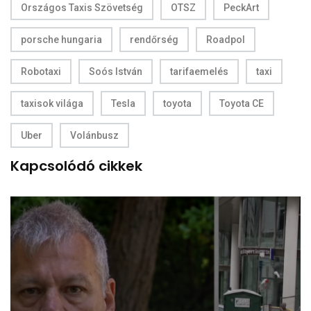
Országos Taxis Szövetség
OTSZ
PeckArt
porsche hungaria
rendőrség
Roadpol
Robotaxi
Soós István
tarifaemelés
taxi
taxisok világa
Tesla
toyota
Toyota CE
Uber
Volánbusz
Kapcsolódó cikkek