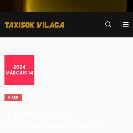
2024
MÁRCIUS 14
HÍREK
A Škoda Enyaq
termékcsalád gyártási