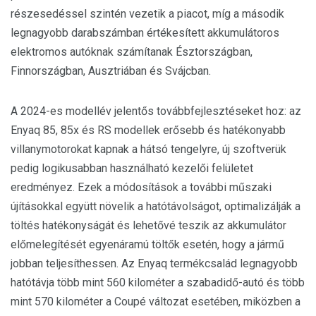
részesedéssel szintén vezetik a piacot, míg a második
legnagyobb darabszámban értékesített akkumulátoros
elektromos autóknak számítanak Észtországban,
Finnországban, Ausztriában és Svájcban.
A 2024-es modellév jelentős továbbfejlesztéseket hoz: az
Enyaq 85, 85x és RS modellek erősebb és hatékonyabb
villanymotorokat kapnak a hátsó tengelyre, új szoftverük
pedig logikusabban használható kezelői felületet
eredményez. Ezek a módosítások a további műszaki
újításokkal együtt növelik a hatótávolságot, optimalizálják a
töltés hatékonyságát és lehetővé teszik az akkumulátor
előmelegítését egyenáramú töltők esetén, hogy a jármű
jobban teljesíthessen. Az Enyaq termékcsalád legnagyobb
hatótávja több mint 560 kilométer a szabadidő-autó és több
mint 570 kilométer a Coupé változat esetében, miközben a