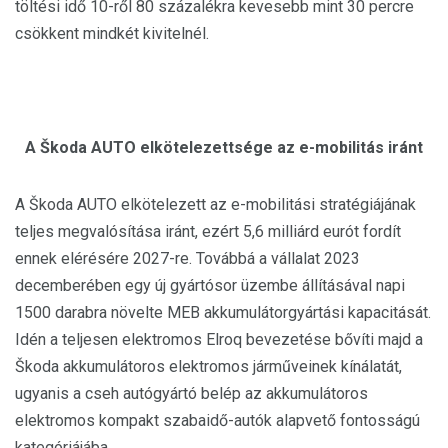
töltési idő 10-ről 80 százalékra kevesebb mint 30 percre
csökkent mindkét kivitelnél.
A Škoda AUTO elkötelezettsége az e-mobilitás iránt
A Škoda AUTO elkötelezett az e-mobilitási stratégiájának
teljes megvalósítása iránt, ezért 5,6 milliárd eurót fordít
ennek elérésére 2027-re. Továbbá a vállalat 2023
decemberében egy új gyártósor üzembe állításával napi
1500 darabra növelte MEB akkumulátorgyártási kapacitását.
Idén a teljesen elektromos Elroq bevezetése bővíti majd a
Škoda akkumulátoros elektromos járműveinek kínálatát,
ugyanis a cseh autógyártó belép az akkumulátoros
elektromos kompakt szabaidő-autók alapvető fontosságú
kategóriájába.