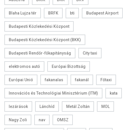
Blaha Lujza tér
BRFK
bti
Budapest Airport
Budapesti Közlekedési Központ
Budapesti Közlekedési Központ (BKK)
Budapesti Rendőr-főkapitányság
City taxi
elektromos autó
Európai Bizottság
Európai Unió
fakanalas
fakanál
Főtaxi
Innovációs és Technológiai Minisztérium (ITM)
kata
lezárások
Lánchíd
Metál Zoltán
MOL
Nagy Zoli
nav
OMSZ