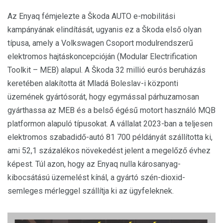
Az Enyaq fémjelezte a Škoda AUTO e-mobilitási
kampányának elindítását, ugyanis ez a Škoda első olyan
típusa, amely a Volkswagen Csoport modulrendszerű
elektromos hajtáskoncepcióján (Modular Electrification
Toolkit – MEB) alapul. A Škoda 32 millió eurós beruházás
keretében alakította át Mladá Boleslav-i központi
üzemének gyártósorát, hogy egymással párhuzamosan
gyárthassa az MEB és a belső égésű motort használó MQB
platformon alapuló típusokat. A vállalat 2023-ban a teljesen
elektromos szabadidő-autó 81 700 példányát szállította ki,
ami 52,1 százalékos növekedést jelent a megelőző évhez
képest. Túl azon, hogy az Enyaq nulla károsanyag-
kibocsátású üzemelést kínál, a gyártó szén-dioxid-
semleges mérleggel szállítja ki az ügyfeleknek.