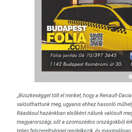
„
Büszkeséggel tölt el minket, hogy a Renault-Dacia 
valósíthattunk meg, ugyanis ehhez hasonló műhel
Ráadásul hazánkban elsőként nálunk valósult meg,
magyarországi, sőt a szomszédos országokból érke
teljes felszereltséggel rendelkezik, és maximálisan