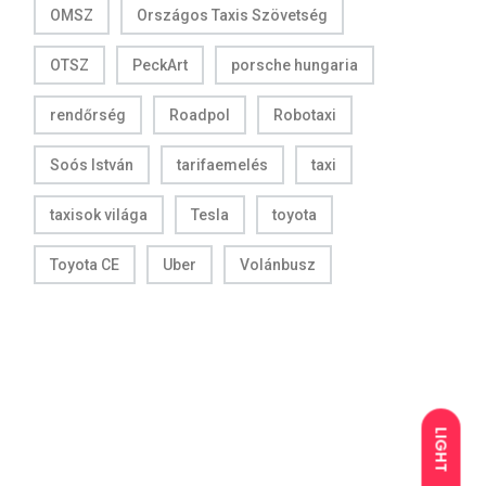
OMSZ
Országos Taxis Szövetség
OTSZ
PeckArt
porsche hungaria
rendőrség
Roadpol
Robotaxi
Soós István
tarifaemelés
taxi
taxisok világa
Tesla
toyota
Toyota CE
Uber
Volánbusz
LIGHT