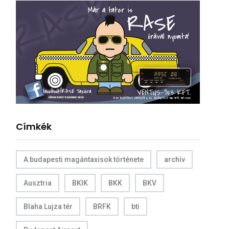
Címkék
A budapesti magántaxisok története
archív
Ausztria
BKIK
BKK
BKV
Blaha Lujza tér
BRFK
bti