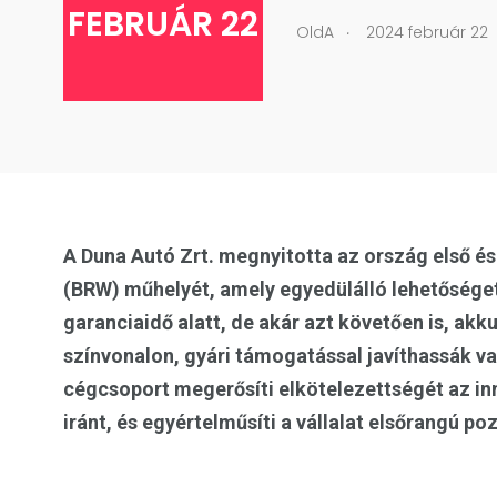
FEBRUÁR 22
.
OldA
2024 február 22
A Duna Autó Zrt. megnyitotta az ország első é
(BRW) műhelyét, amely egyedülálló lehetőséget
garanciaidő alatt, de akár azt követően is, a
színvonalon, gyári támogatással javíthassák vag
cégcsoport megerősíti elkötelezettségét az in
iránt, és egyértelműsíti a vállalat elsőrangú p