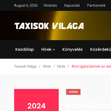
August 6, 2026
Hirdetés
Kapcsolat
Partnereink
Kezdőlap
Hírek
Könyvelés
Közérdekű
Taxisok Világa
/
Hírek
/
Hírek
/
Ahol újjászületnek az el
HÍREK
Ahol újjás
2024