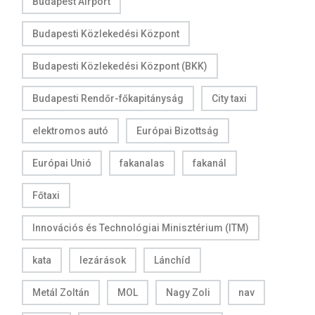
Budapest Airport
Budapesti Közlekedési Központ
Budapesti Közlekedési Központ (BKK)
Budapesti Rendőr-főkapitányság
City taxi
elektromos autó
Európai Bizottság
Európai Unió
fakanalas
fakanál
Főtaxi
Innovációs és Technológiai Minisztérium (ITM)
kata
lezárások
Lánchíd
Metál Zoltán
MOL
Nagy Zoli
nav