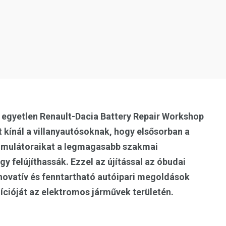
s egyetlen Renault-Dacia Battery Repair Workshop
 kínál a villanyautósoknak, hogy elsősorban a
kkumulátoraikat a legmagasabb szakmai
y felújíthassák. Ezzel az újítással az óbudai
novatív és fenntartható autóipari megoldások
ozícióját az elektromos járművek területén.