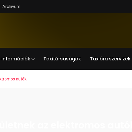
Archívum
 információk
Taxitársaságok
Taxióra szervizek
ektromos autók
zületnek az elektromos autó