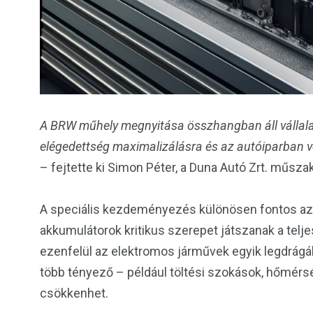
A BRW műhely megnyitása összhangban áll vállalat
elégedettség maximalizálásra és az autóiparban 
– fejtette ki Simon Péter, a Duna Autó Zrt. műszak
A speciális kezdeményezés különösen fontos az 
akkumulátorok kritikus szerepet játszanak a telj
ezenfelül az elektromos járművek egyik legdrág
több tényező – például töltési szokások, hőmérs
csökkenhet.