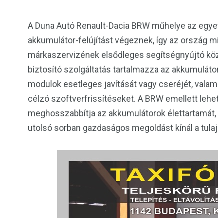
A Duna Autó Renault-Dacia BRW műhelye az egyet
akkumulátor-felújítást végeznek, így az ország
márkaszervizének elsődleges segítségnyújtó közp
biztosító szolgáltatás tartalmazza az akkumulátor
modulok esetleges javítását vagy cseréjét, valam
célzó szoftverfrissítéseket. A BRW emellett lehető
meghosszabbítja az akkumulátorok élettartamát, j
utolsó sorban gazdaságos megoldást kínál a tul