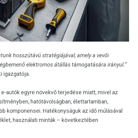
unk hosszútávú stratégiájával, amely a vevői
végbemenő elektromos átállás támogatására irányul.
”
i igazgatója.
e-autók egyre növekvő terjedése miatt, mivel az
esítményben, hatótávolságban, élettartamban,
ább komponensei. Hatékonyságuk az idő múlásával
éklet, használati minták – következtében