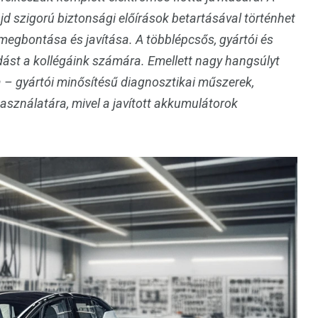
jd szigorú biztonsági előírások betartásával történhet
megbontása és javítása. A többlépcsős, gyártói és
dást a kollégáink számára. Emellett nagy hangsúlyt
 – gyártói minősítésű diagnosztikai műszerek,
sználatára, mivel a javított akkumulátorok