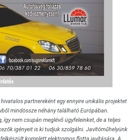
hivatalos partnereként egy ennyire unikális projektet
yből mindössze néhány található Európában.
 így nem csupán meglévő ügyfeleinket, de a teljes
zők igényeit is ki tudjuk szolgálni. Javítóműhelyünk
 felkészült komplett elektromos flotta javítására. A