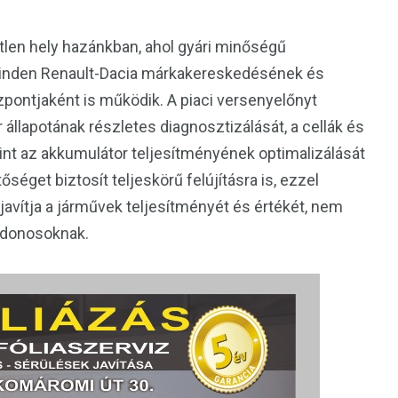
len hely hazánkban, ahol gyári minőségű
 minden Renault-Dacia márkakereskedésének és
ontjaként is működik. A piaci versenyelőnyt
 állapotának részletes diagnosztizálását, a cellák és
int az akkumulátor teljesítményének optimalizálását
séget biztosít teljeskörű felújításra is, ezzel
avítja a járművek teljesítményét és értékét, nem
ajdonosoknak.