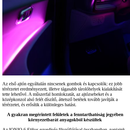
Az első ajtón egyáltalán nincsenek gombok és kapcsolók: ez jobb
térérzetet eredményezett, illetve tágasabb tárolóhelyek kialakítását
tette lehetővé. A műszerfal homlokzatát, az ajtózsebeket és a
középkonzol alsó felét díszítő, áttetsző betétek tovább javítják a
térérzetet, és erősítik a különleges hatást.
A gyakran megérintett felületek a fenntarthatóság jegyében
környezetbarát anyagokból készültek
Az IONIQ 6
Etikus egyediség
filozófiájával összhangban, napjaink