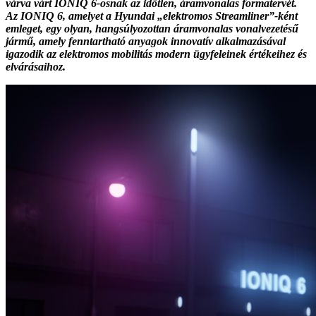
várva várt IONIQ 6-osnak az időtlen, áramvonalas formatervét.
Az IONIQ 6, amelyet a Hyundai „elektromos Streamliner”-ként
emleget, egy olyan, hangsúlyozottan áramvonalas vonalvezetésű
jármű, amely fenntartható anyagok innovatív alkalmazásával
igazodik az elektromos mobilitás modern ügyfeleinek értékeihez és
elvárásaihoz.