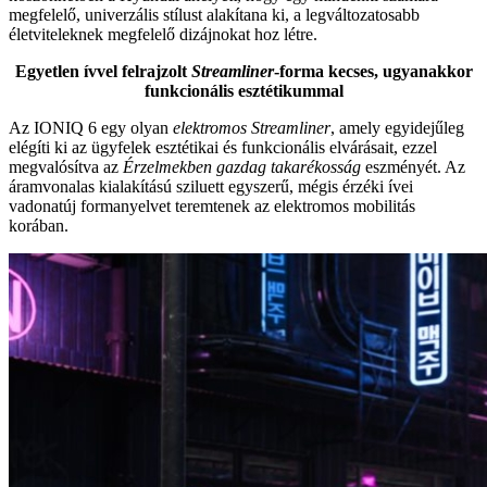
megfelelő, univerzális stílust alakítana ki, a legváltozatosabb
életviteleknek megfelelő dizájnokat hoz létre.
Egyetlen ívvel felrajzolt
Streamliner
-forma kecses, ugyanakkor
funkcionális esztétikummal
Az IONIQ 6 egy olyan
elektromos Streamliner
, amely egyidejűleg
elégíti ki az ügyfelek esztétikai és funkcionális elvárásait, ezzel
megvalósítva az
Érzelmekben gazdag takarékosság
eszményét. Az
áramvonalas kialakítású sziluett egyszerű, mégis érzéki ívei
vadonatúj formanyelvet teremtenek az elektromos mobilitás
korában.