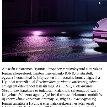
A tisztán elektromos Hyundai Prophecy tanulmányautó által vázolt
formai elképzelések mentén megvalósuló IONIQ 6 letisztult,
egyszerű vonalaival és kifejezetten áramvonalas formavilágával a
Hyundai tervezői által
Érzelmekben gazdag takarékosság
néven
emlegetett értékrendet testesíti meg. Az IONIQ 6
elektromos
Streamliner
karaktere és tudatosan kialakított, selyemgubó-szerű
kényelmet és biztonságot nyújtó belső tere az elektromos mobilitás
új korszakának körvonalait rajzolja ki, míg az
Etikus egyediség
formai tematika a Hyundai energiatakarékosság és környezeti