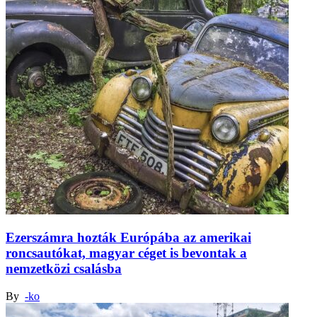
Ezerszámra hozták Európába az amerikai
roncsautókat, magyar céget is bevontak a
nemzetközi csalásba
By
-ko