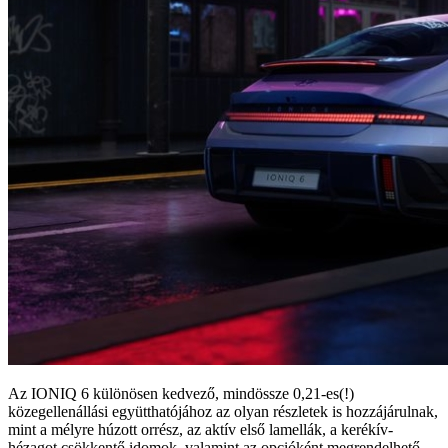
Az IONIQ 6 különösen kedvező, mindössze 0,21-es(!)
közegellenállási együtthatójához az olyan részletek is hozzájárulnak,
mint a mélyre húzott orrész, az aktív első lamellák, a kerékív-
hézagot csökkentő idomok, valamint az opcióként megrendelhető,