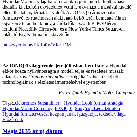
Hyundai Motor a világ három ikonikus pontján felállított, óriási
digitális kijelzőkön egyidejűleg vetíti le ugyanazt a magával ragadó,
ellenállhatatlan, térhatású videót. Az IONIQ 6 áramvonalas
formatervét és rugalmasan alakítható belső terén bemutató filmet
egyszerre tekinthetik meg a járókelők a szöuli K-POP téren, a
londoni Piccadilly Circus-ön, és a New York-i Times Square-en
taláható Big Kahuna óriáskivetítőn.
https://youtu.be/EKTa0WVKUDM
Az IONIQ 6 világpremierjére júliusban kerül sor
: a Hyundai
ekkor hozza nyilvánosságra a modell teljes és részletes műszaki
adatait, az
elektromos Streamliner
szolgáltatásainak és fejlett
technológiáinak a részletes ismertetésével egyetemben.
Forrás/fotók:Hyundai Motor Company
Tags:
„elektromos Streamliner”
,
Hyundai Look formai stratégia
,
Hyundai Motor Company
,
IONIQ 6
,
SangYup Lee alelnök a
Hyundai formatervezési központjának igazgatója
,
taxisok világa
Előző cikk
Mégis 2035 az új dátum