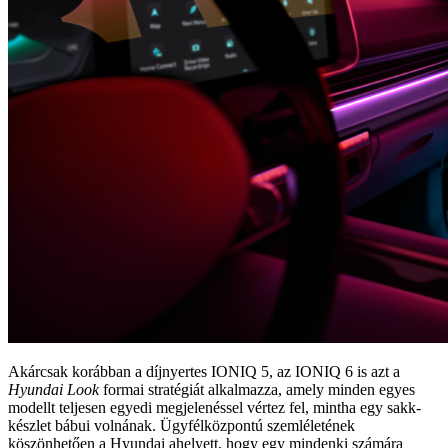
Akárcsak korábban a díjnyertes IONIQ 5, az IONIQ 6 is azt a
Hyundai Look
formai stratégiát alkalmazza, amely minden egyes
modellt teljesen egyedi megjelenéssel vértez fel, mintha egy sakk-
készlet bábui volnának. Ügyfélközpontú szemléletének
köszönhetően a Hyundai ahelyett, hogy egy mindenki számára