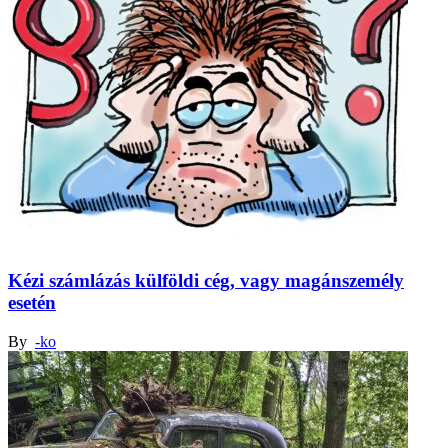
Kézi számlázás külföldi cég, vagy magánszemély
esetén
By
-ko