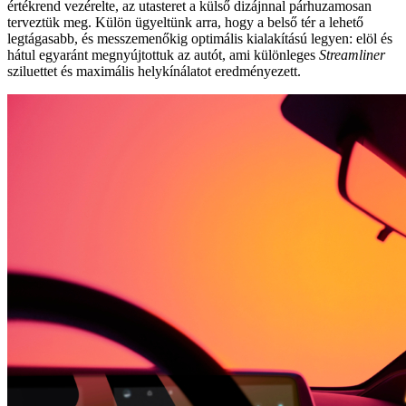
értékrend vezérelte, az utasteret a külső dizájnnal párhuzamosan
terveztük meg. Külön ügyeltünk arra, hogy a belső tér a lehető
legtágasabb, és messzemenőkig optimális kialakítású legyen: elöl és
hátul egyaránt megnyújtottuk az autót, ami különleges
Streamliner
sziluettet és maximális helykínálatot eredményezett.