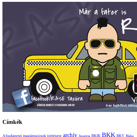
Címkék
BKK
archív
A budapesti magántaxisok története
BKIK
BKV
Blaha
Ausztria