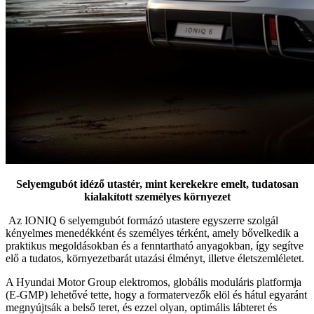
Selyemgubót idéző utastér, mint kerekekre emelt, tudatosan
kialakított személyes környezet
Az IONIQ 6 selyemgubót formázó utastere egyszerre szolgál
kényelmes menedékként és személyes térként, amely bővelkedik a
praktikus megoldásokban és a fenntartható anyagokban, így segítve
elő a tudatos, környezetbarát utazási élményt, illetve életszemléletet.
A Hyundai Motor Group elektromos, globális moduláris platformja
(E-GMP) lehetővé tette, hogy a formatervezők elöl és hátul egyaránt
megnyújtsák a belső teret, és ezzel olyan, optimális lábteret és