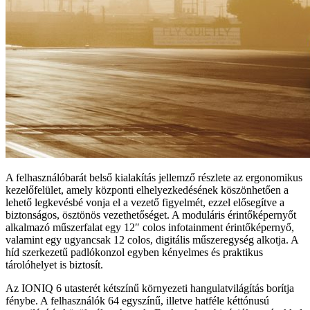
A felhasználóbarát belső kialakítás jellemző részlete az ergonomikus
kezelőfelület, amely központi elhelyezkedésének köszönhetően a
lehető legkevésbé vonja el a vezető figyelmét, ezzel elősegítve a
biztonságos, ösztönös vezethetőséget. A moduláris érintőképernyőt
alkalmazó műszerfalat egy 12″ colos infotainment érintőképernyő,
valamint egy ugyancsak 12 colos, digitális műszeregység alkotja. A
híd szerkezetű padlókonzol egyben kényelmes és praktikus
tárolóhelyet is biztosít.
Az IONIQ 6 utasterét kétszínű környezeti hangulatvilágítás borítja
fénybe. A felhasználók 64 egyszínű, illetve hatféle kéttónusú