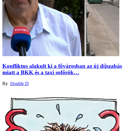
Konfliktus alakult ki a fővárosban az új díjszabás
miatt a BKK és a taxi sofőrök…
By
Double D