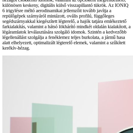
különösen keskeny, digitális külső visszapillantó tükrök. Az IONIQ
6 irigylésre méltó aerodinamikai jellemzőit tovább javítja a
repülőgépek szárnyáról mintázott, ovális profilú, függőleges
segédszárnyakkal kiegészített légterelő, a hajók tatjára emlékeztető
farkialakítás, valamint a hátsó lökhárító mindkét oldalán kialakított, a
légáramlatok leválasztására szolgáló idomok. Szintén a kedvezőbb
légellenállást szolgálja a fenéklemez teljes burkolata, a jármű hasa
alatt elhelyezett, optimalizált légterelő elemek, valamint a szűkített
kerékív-hézag.