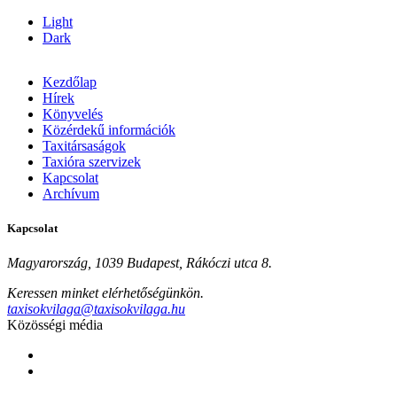
Light
Dark
Kezdőlap
Hírek
Könyvelés
Közérdekű információk
Taxitársaságok
Taxióra szervizek
Kapcsolat
Archívum
Kapcsolat
Magyarország, 1039 Budapest, Rákóczi utca 8.
Keressen minket elérhetőségünkön.
taxisokvilaga@taxisokvilaga.hu
Közösségi média