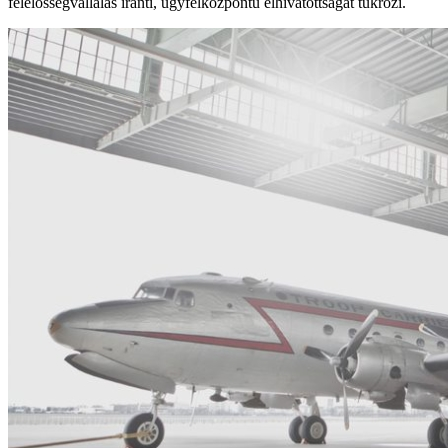
felelősségvállalás iránti, ügyfélközpontú elhivatottságát tükrözi.