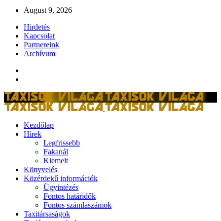
August 9, 2026
Hirdetés
Kapcsolat
Partnereink
Archívum
Kezdőlap
Hírek
Legfrissebb
Fakanál
Kiemelt
Könyvelés
Közérdekű információk
Ügyintézés
Fontos határidők
Fontos számlaszámok
Taxitársaságok