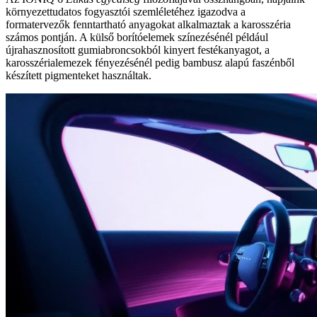
környezettudatos fogyasztói szemléletéhez igazodva a
formatervezők fenntartható anyagokat alkalmaztak a karosszéria
számos pontján. A külső borítóelemek színezésénél például
újrahasznosított gumiabroncsokból kinyert festékanyagot, a
karosszérialemezek fényezésénél pedig bambusz alapú faszénből
készített pigmenteket használtak.