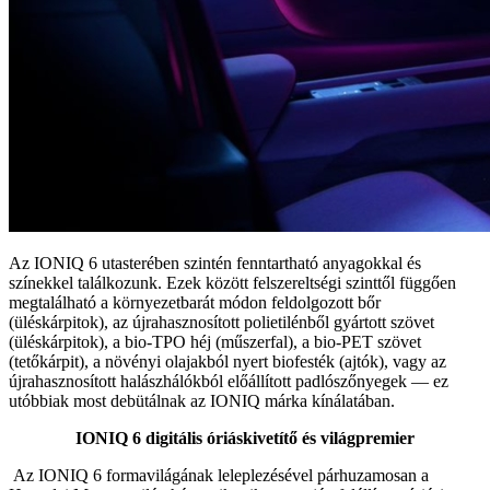
Az IONIQ 6 utasterében szintén fenntartható anyagokkal és
színekkel találkozunk. Ezek között felszereltségi szinttől függően
megtalálható a környezetbarát módon feldolgozott bőr
(üléskárpitok), az újrahasznosított polietilénből gyártott szövet
(üléskárpitok), a bio-TPO héj (műszerfal), a bio-PET szövet
(tetőkárpit), a növényi olajakból nyert biofesték (ajtók), vagy az
újrahasznosított halászhálókból előállított padlószőnyegek — ez
utóbbiak most debütálnak az IONIQ márka kínálatában.
IONIQ 6 digitális óriáskivetítő és világpremier
Az IONIQ 6 formavilágának leleplezésével párhuzamosan a