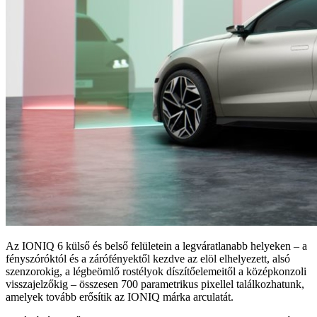
Az IONIQ 6 külső és belső felületein a legváratlanabb helyeken – a
fényszóróktól és a zárófényektől kezdve az elöl elhelyezett, alsó
szenzorokig, a légbeömlő rostélyok díszítőelemeitől a középkonzoli
visszajelzőkig – összesen 700 parametrikus pixellel találkozhatunk,
amelyek tovább erősítik az IONIQ márka arculatát.