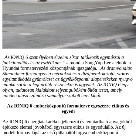
„
Az IONIQ 6 személyében érzelmi síkon találkozik egymással a
funkcionalitás és az esztétikum.”
– mondta SangYup Lee alelnök, a
Hyundai formatervezési központjának igazgatója. „
Az áramvonalas
Streamliner formanyelv a mérnökök és a dizájnerek közötti, szoros
együttműködés gyümölcse: az ügyfélközpontú alapértékeken nyugvó
munka során a legapróbb részletekre is ügyeltek. Az IONIQ 6 egy
olyan, tudatosan kialakított selyemgubóként öltött testet, amely
minden utasa számára személyre szabott teret kínál
.”
Az IONIQ 6 emberközpontú formaterve egyszerre etikus és
egyedi
Az IONIQ 6 energiatakarékos jellemzői és fenntartható anyagokból
építkező elemei jóvoltából egyszerre etikus és egyedülálló. Az új
modell formavilágát az első pillanattól fogva emberközpontú