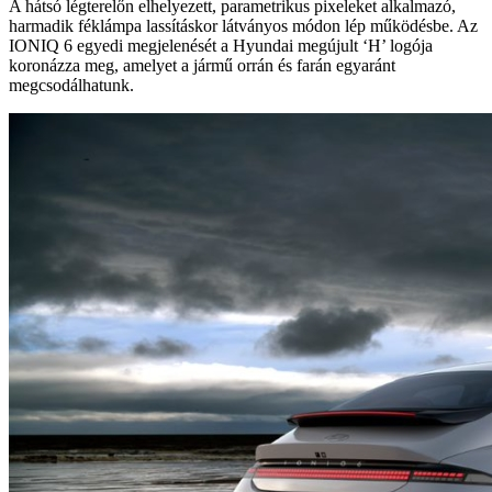
A hátsó légterelőn elhelyezett, parametrikus pixeleket alkalmazó,
harmadik féklámpa lassításkor látványos módon lép működésbe. Az
IONIQ 6 egyedi megjelenését a Hyundai megújult ‘H’ logója
koronázza meg, amelyet a jármű orrán és farán egyaránt
megcsodálhatunk.