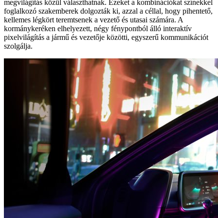
megvilágítás közül választhatnak. Ezeket a kombinációkat színekkel
foglalkozó szakemberek dolgozták ki, azzal a céllal, hogy pihentető,
kellemes légkört teremtsenek a vezető és utasai számára. A
kormánykeréken elhelyezett, négy fénypontból álló interaktív
pixelvilágítás a jármű és vezetője közötti, egyszerű kommunikációt
szolgálja.