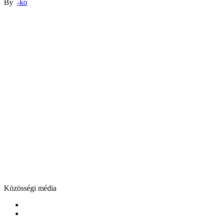
By
-ko
Közösségi média