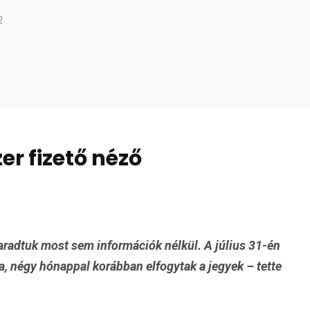
2
er fizető néző
radtuk most sem információk nélkül. A július 31-én
, négy hónappal korábban elfogytak a jegyek – tette