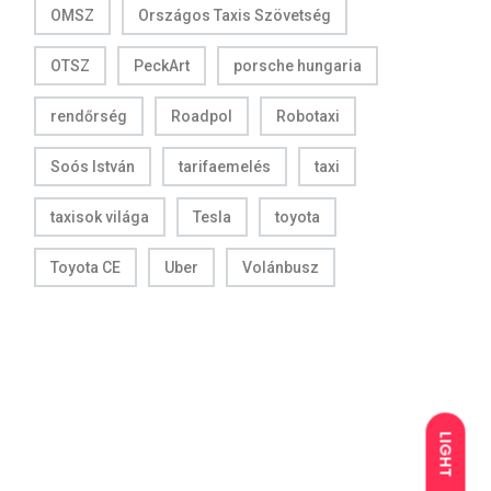
OMSZ
Országos Taxis Szövetség
OTSZ
PeckArt
porsche hungaria
rendőrség
Roadpol
Robotaxi
Soós István
tarifaemelés
taxi
taxisok világa
Tesla
toyota
Toyota CE
Uber
Volánbusz
LIGHT