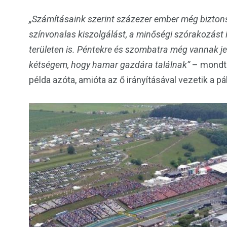
„Számításaink szerint százezer ember még biztonsá
színvonalas kiszolgálást, a minőségi szórakozást i
területen is. Péntekre és szombatra még vannak je
kétségem, hogy hamar gazdára találnak”
– mondta
példa azóta, amióta az ő irányításával vezetik a pál