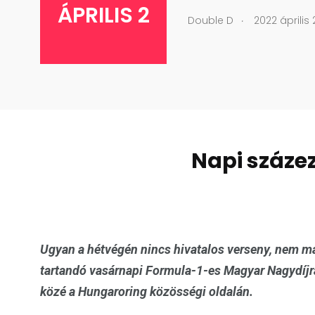
ÁPRILIS 2
.
Double D
2022 április 
Napi százez
Ugyan a hétvégén nincs hivatalos verseny, nem ma
tartandó vasárnapi Formula-1-es Magyar Nagydíjra
közé a Hungaroring közösségi oldalán.