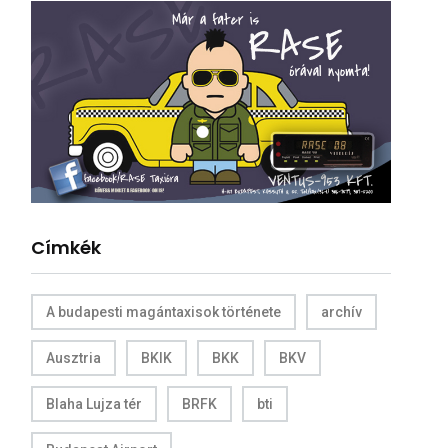
Címkék
A budapesti magántaxisok története
archív
Ausztria
BKIK
BKK
BKV
Blaha Lujza tér
BRFK
bti