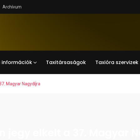
Archívum
 információk
Taxitársaságok
Taxióra szervizek
 37. Magyar Nagydíjra
 jegy elkelt a 37. Magyar N