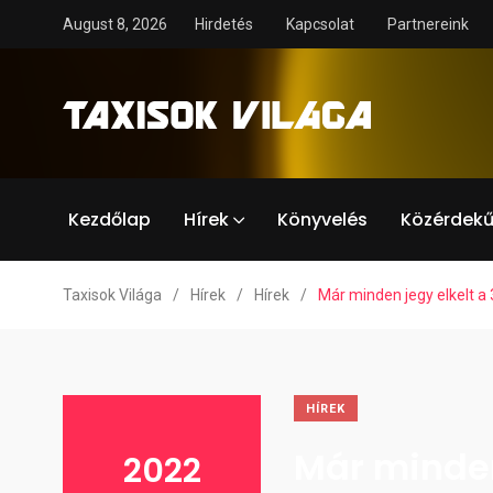
August 8, 2026
Hirdetés
Kapcsolat
Partnereink
Kezdőlap
Hírek
Könyvelés
Közérdekű
Taxisok Világa
/
Hírek
/
Hírek
/
Már minden jegy elkelt a
HÍREK
Már minden
2022