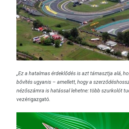
„Ez a hatalmas érdeklődés is azt támasztja alá, ho
bővítés ugyanis – amellett, hogy a szerződéshoss
nézőszámra is hatással lehetne: több szurkolót t
vezérigazgató.