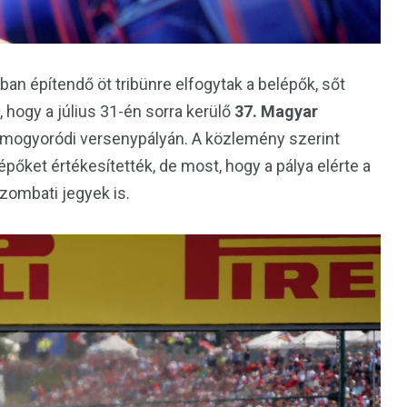
an építendő öt tribünre elfogytak a belépők, sőt
, hogy a július 31-én sorra kerülő
37. Magyar
mogyoródi versenypályán. A közlemény szerint
épőket értékesítették, de most, hogy a pálya elérte a
szombati jegyek is.