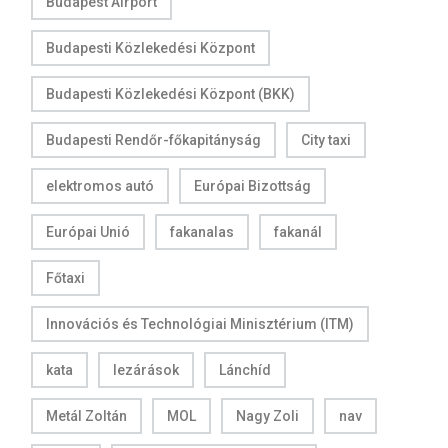
Budapest Airport
Budapesti Közlekedési Központ
Budapesti Közlekedési Központ (BKK)
Budapesti Rendőr-főkapitányság
City taxi
elektromos autó
Európai Bizottság
Európai Unió
fakanalas
fakanál
Főtaxi
Innovációs és Technológiai Minisztérium (ITM)
kata
lezárások
Lánchíd
Metál Zoltán
MOL
Nagy Zoli
nav