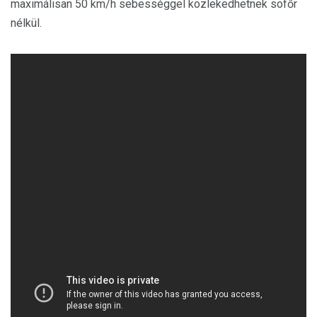
maximálisan 50 km/h sebességgel közlekedhetnek sofőr
nélkül.