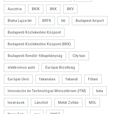
Ausztria
BKIK
BKK
BKV
Blaha Lujza tér
BRFK
bti
Budapest Airport
Budapesti Közlekedési Központ
Budapesti Közlekedési Központ (BKK)
Budapesti Rendőr-főkapitányság
City taxi
elektromos autó
Európai Bizottság
Európai Unió
fakanalas
fakanál
Főtaxi
Innovációs és Technológiai Minisztérium (ITM)
kata
lezárások
Lánchíd
Metál Zoltán
MOL