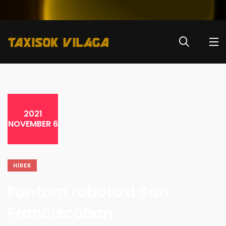
2021
NOVEMBER 6
HÍREK
Fantom robotaxi San
Franciscóban