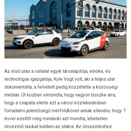
Az első utas a vállalat egyik társalapítója, elnöke, és
technológiai igazgatója, Kyle Vogt volt, aki a teljes utat
dokumentálta, a felvételt pedig közzétette a közösségi
médián. Út közben elmondta, hogy nagyon büszke arra,
hogy a csapata elérte ezt a városi közlekedésben
forradalmi jelentőségű mérföldkövet annak ellenére, hogy 7
évvel ezelőtt még mindenki azt mondta, lehetetlen
önvezető taxikat küldeni az utakra. Az önvezetéshez