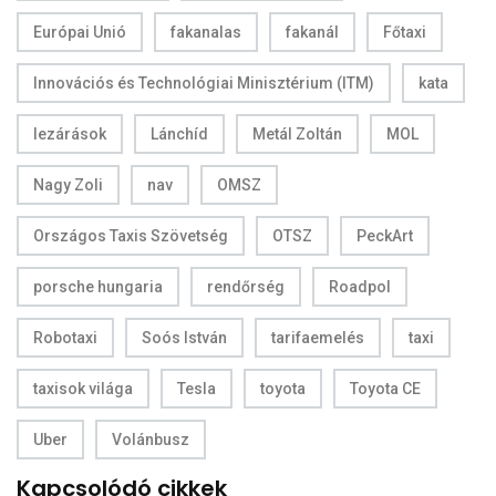
Európai Unió
fakanalas
fakanál
Főtaxi
Innovációs és Technológiai Minisztérium (ITM)
kata
lezárások
Lánchíd
Metál Zoltán
MOL
Nagy Zoli
nav
OMSZ
Országos Taxis Szövetség
OTSZ
PeckArt
porsche hungaria
rendőrség
Roadpol
Robotaxi
Soós István
tarifaemelés
taxi
taxisok világa
Tesla
toyota
Toyota CE
Uber
Volánbusz
Kapcsolódó cikkek