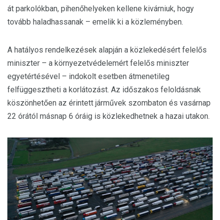
át parkolókban, pihenőhelyeken kellene kivárniuk, hogy
tovább haladhassanak – emelik ki a közleményben.
A hatályos rendelkezések alapján a közlekedésért felelős
miniszter – a környezetvédelemért felelős miniszter
egyetértésével – indokolt esetben átmenetileg
felfüggesztheti a korlátozást. Az időszakos feloldásnak
köszönhetően az érintett járművek szombaton és vasárnap
22 órától másnap 6 óráig is közlekedhetnek a hazai utakon.