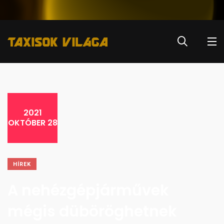
2021
OKTÓBER 28
HÍREK
A nehézgépjárművek
mégis düböröghetnek