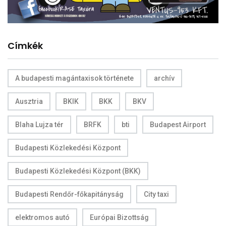
Címkék
A budapesti magántaxisok története
archív
Ausztria
BKIK
BKK
BKV
Blaha Lujza tér
BRFK
bti
Budapest Airport
Budapesti Közlekedési Központ
Budapesti Közlekedési Központ (BKK)
Budapesti Rendőr-főkapitányság
City taxi
elektromos autó
Európai Bizottság