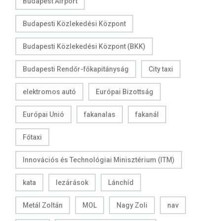
Budapest Airport
Budapesti Közlekedési Központ
Budapesti Közlekedési Központ (BKK)
Budapesti Rendőr-főkapitányság
City taxi
elektromos autó
Európai Bizottság
Európai Unió
fakanalas
fakanál
Főtaxi
Innovációs és Technológiai Minisztérium (ITM)
kata
lezárások
Lánchíd
Metál Zoltán
MOL
Nagy Zoli
nav