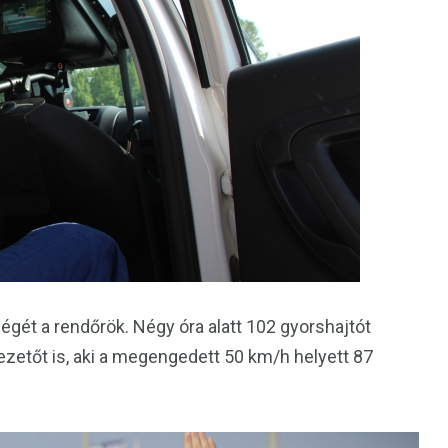
gét a rendőrök. Négy óra alatt 102 gyorshajtót
zetőt is, aki a megengedett 50 km/h helyett 87