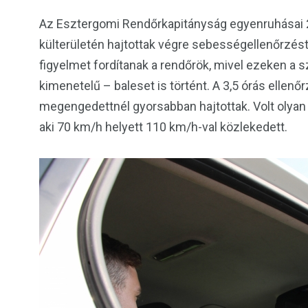
Az Esztergomi Rendőrkapitányság egyenruhásai 
külterületén hajtottak végre sebességellenőrzést
figyelmet fordítanak a rendőrök, mivel ezeken a 
kimenetelű – baleset is történt. A 3,5 órás ellen
megengedettnél gyorsabban hajtottak. Volt olyan s
aki 70 km/h helyett 110 km/h-val közlekedett.