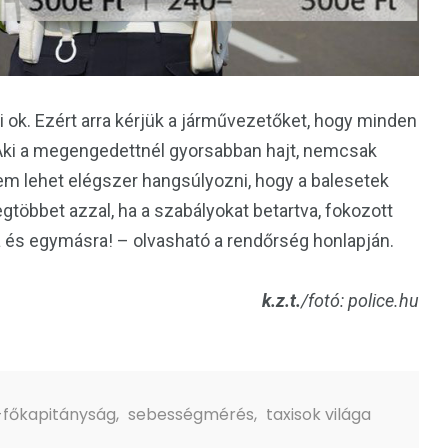
i ok. Ezért arra kérjük a járművezetőket, hogy minden
 Aki a megengedettnél gyorsabban hajt, nemcsak
Nem lehet elégszer hangsúlyozni, hogy a balesetek
többet azzal, ha a szabályokat betartva, fokozott
és egymásra! – olvasható a rendőrség honlapján.
k.z.t.
/fotó: police.hu
főkapitányság
,
sebességmérés
,
taxisok világa