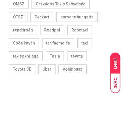
OMSZ
Országos Taxis Szövetség
OTSZ
PeckArt
porsche hungaria
rendőrség
Roadpol
Robotaxi
Soós István
tarifaemelés
taxi
taxisok világa
Tesla
toyota
LIGHT
Toyota CE
Uber
Volánbusz
DARK