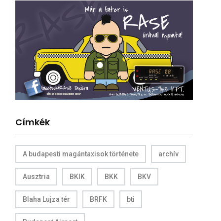
Címkék
A budapesti magántaxisok története
archív
Ausztria
BKIK
BKK
BKV
Blaha Lujza tér
BRFK
bti