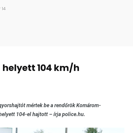
 14
 helyett 104 km/h
gyorshajtót mértek be a rendőrök Komárom-
yett 104-el hajtott – írja police.hu.