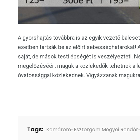
A gyorshajtás továbbra is az egyik vezető baleset
esetben tartsák be az előírt sebességhatárokat!
saját, de mások testi épségét is veszélyezteti. 
megelőzéséért maguk a közlekedők tehetnek a leg
óvatossággal közlekednek. Vigyázzanak magukra 
Tags:
Komárom-Esztergom Megyei Rendőr-