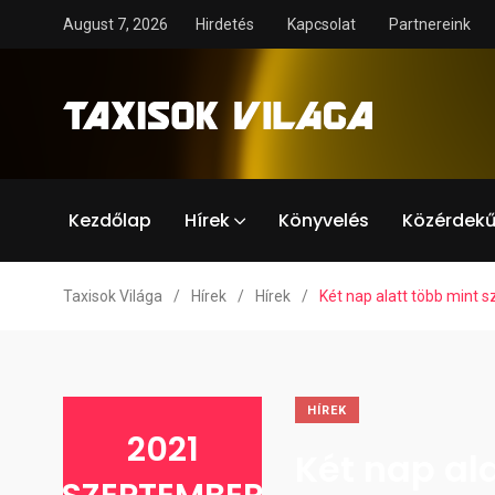
August 7, 2026
Hirdetés
Kapcsolat
Partnereink
Kezdőlap
Hírek
Könyvelés
Közérdekű
Taxisok Világa
/
Hírek
/
Hírek
/
Két nap alatt több mint s
HÍREK
2021
Két nap al