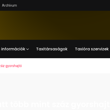
Archívum
 információk
Taxitársaságok
Taxióra szervizek
záz gyorshajtó
att több mint száz gyorshaj