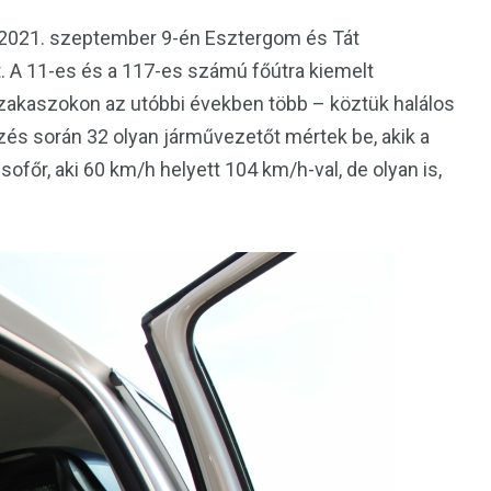
2021. szeptember 9-én Esztergom és Tát
. A 11-es és a 117-es számú főútra kiemelt
szakaszokon az utóbbi években több – köztük halálos
őrzés során 32 olyan járművezetőt mértek be, akik a
ofőr, aki 60 km/h helyett 104 km/h-val, de olyan is,