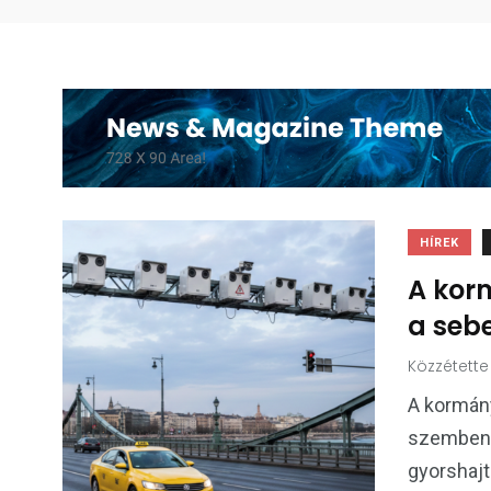
HÍREK
A kor
a seb
Közzétette
A kormány
szemben.
gyorshajt