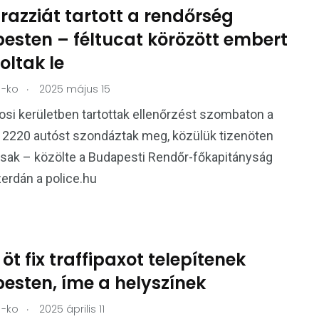
 razziát tartott a rendőrség
esten – féltucat körözött embert
oltak le
.
-ko
2025 május 15
osi kerületben tartottak ellenőrzést szombaton a
 2220 autóst szondáztak meg, közülük tizenöten
tasak – közölte a Budapesti Rendőr-főkapitányság
erdán a police.hu
öt fix traffipaxot telepítenek
esten, íme a helyszínek
.
-ko
2025 április 11