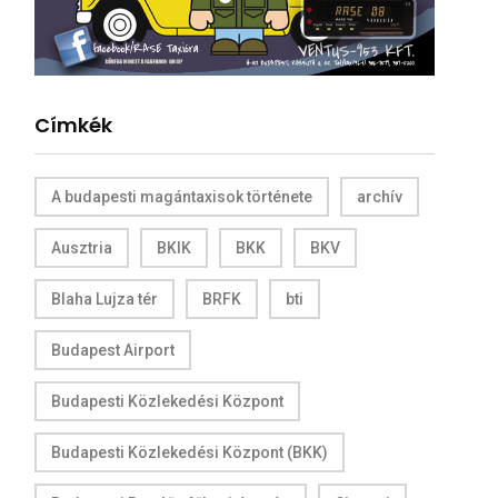
Címkék
A budapesti magántaxisok története
archív
Ausztria
BKIK
BKK
BKV
Blaha Lujza tér
BRFK
bti
Budapest Airport
Budapesti Közlekedési Központ
Budapesti Közlekedési Központ (BKK)