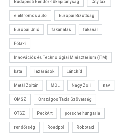
Budapesti Rendőr-főkapitányság
City taxi
elektromos autó
Európai Bizottság
Európai Unió
fakanalas
fakanál
Főtaxi
Innovációs és Technológiai Minisztérium (ITM)
kata
lezárások
Lánchíd
Metál Zoltán
MOL
Nagy Zoli
nav
OMSZ
Országos Taxis Szövetség
OTSZ
PeckArt
porsche hungaria
rendőrség
Roadpol
Robotaxi