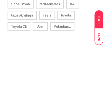
Soós István
tarifaemelés
taxi
taxisok világa
Tesla
toyota
LIGHT
Toyota CE
Uber
Volánbusz
DARK