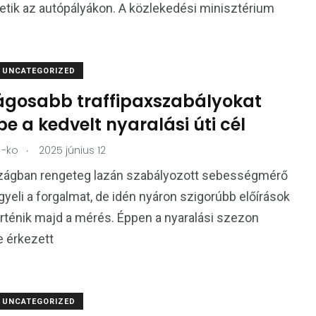
tik az autópályákon. A közlekedési minisztérium
UNCATEGORIZED
ágosabb traffipaxszabályokat
be a kedvelt nyaralási úti cél
.
-ko
2025 június 12
zágban rengeteg lazán szabályozott sebességmérő
gyeli a forgalmat, de idén nyáron szigorúbb előírások
örténik majd a mérés. Éppen a nyaralási szezon
 érkezett
UNCATEGORIZED