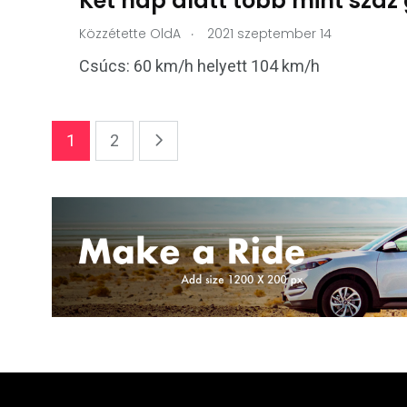
Két nap alatt több mint száz
.
Közzétette
OldA
2021 szeptember 14
Csúcs: 60 km/h helyett 104 km/h
1
2