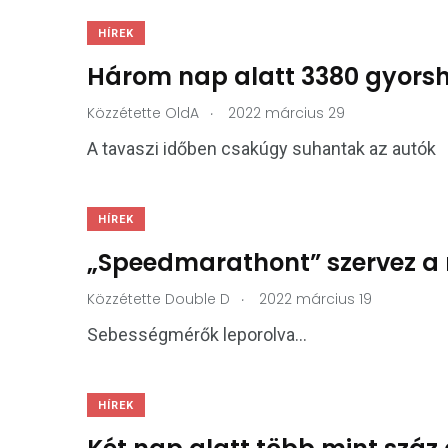
HÍREK
Három nap alatt 3380 gyorsh
.
Közzétette
OldA
2022 március 29
A tavaszi időben csakúgy suhantak az autók
HÍREK
„Speedmarathont” szervez a
.
Közzétette
Double D
2022 március 19
Sebességmérők leporolva…
HÍREK