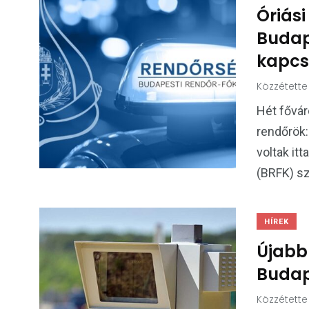
Óriási
Budap
kapcs
Közzétette
Hét fővár
rendőrök:
voltak it
(BRFK) sz
HÍREK
Újabb 
Budap
Közzétette