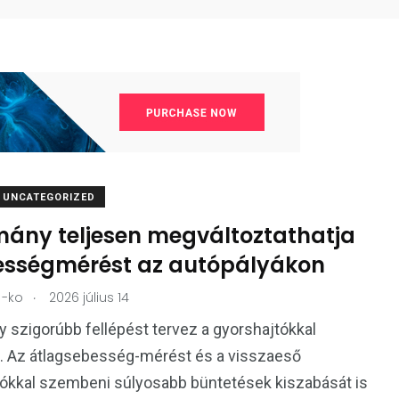
UNCATEGORIZED
mány teljesen megváltoztathatja
ességmérést az autópályákon
.
-ko
2026 július 14
 szigorúbb fellépést tervez a gyorshajtókkal
 Az átlagsebesség-mérést és a visszaeső
ókkal szembeni súlyosabb büntetések kiszabását is