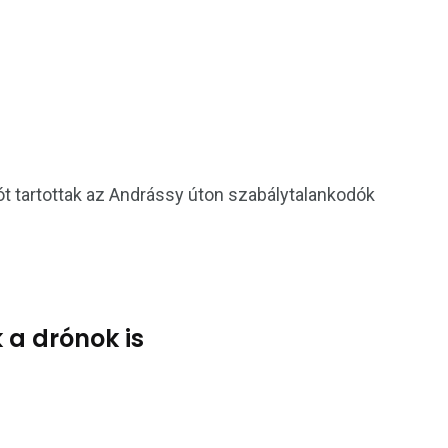
T
t tartottak az Andrássy úton szabálytalankodók
 a drónok is