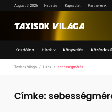
August 7, 2026
Hirdetés
Kapcsolat
Partnereink
Kezdőlap
Hírek
Könyvelés
Közérdekű
Taxisok Világa
/
Hírek
/
sebességmérés
Címke:
sebességmér