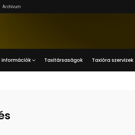
Archívum
 információk
Taxitársaságok
Taxióra szervizek
és