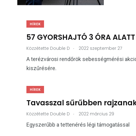
HÍREK
57 GYORSHAJTÓ 3 ÓRA ALAT
.
Közzétette
Double D
2022 szeptember 27
A terézvárosi rendőrök sebességmérési akció
kiszűrésére.
HÍREK
Tavasszal sűrűbben rajzanak
.
Közzétette
Double D
2022 március 29
Egyszerűbb a tettenérés légi támogatással