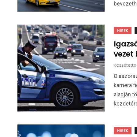
bevezethe
HÍREK
Igazs
vezet 
Közzétette
Olaszors
kamera fi
alapján t
kezdetére
HÍREK