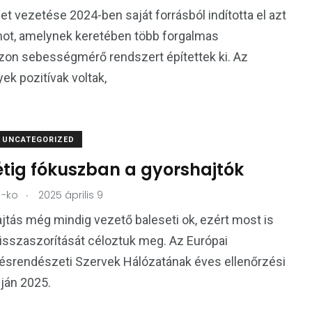
ület vezetése 2024-ben saját forrásból indította el azt
mot, amelynek keretében több forgalmas
zon sebességmérő rendszert építettek ki. Az
k pozitívak voltak,
UNCATEGORIZED
étig fókuszban a gyorshajtók
.
-ko
2025 április 9
jtás még mindig vezető baleseti ok, ezért most is
isszaszorítását céloztuk meg. Az Európai
ésrendészeti Szervek Hálózatának éves ellenőrzési
pján 2025.