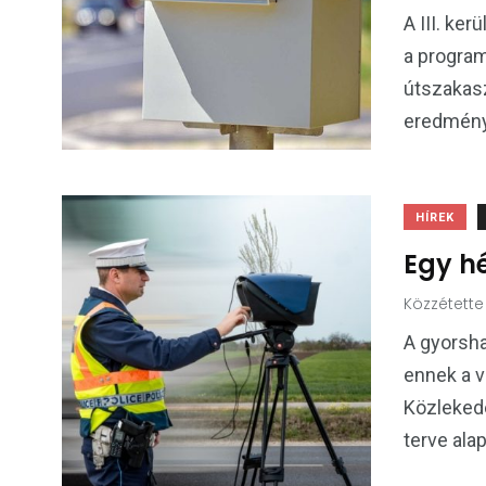
A III. ker
a progra
útszakas
eredménye
HÍREK
Egy h
Közzétette
A gyorsha
ennek a v
Közleked
terve ala