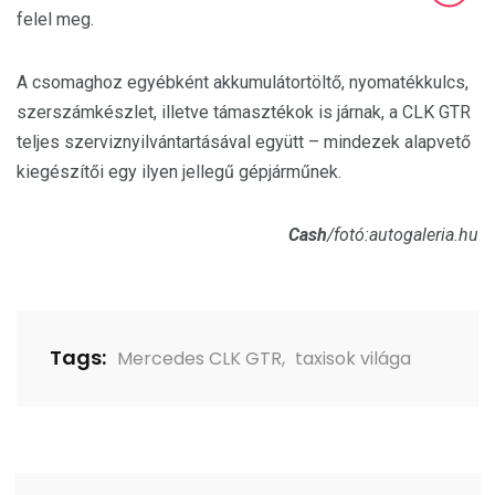
felel meg.
A csomaghoz egyébként akkumulátortöltő, nyomatékkulcs,
szerszámkészlet, illetve támasztékok is járnak, a CLK GTR
teljes szerviznyilvántartásával együtt – mindezek alapvető
kiegészítői egy ilyen jellegű gépjárműnek.
Cash
/fotó:autogaleria.hu
Tags:
Mercedes CLK GTR
,
taxisok világa