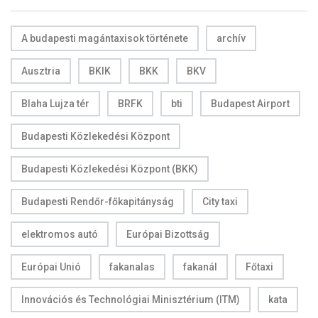
A budapesti magántaxisok története
archív
Ausztria
BKIK
BKK
BKV
Blaha Lujza tér
BRFK
bti
Budapest Airport
Budapesti Közlekedési Központ
Budapesti Közlekedési Központ (BKK)
Budapesti Rendőr-főkapitányság
City taxi
elektromos autó
Európai Bizottság
Európai Unió
fakanalas
fakanál
Főtaxi
Innovációs és Technológiai Minisztérium (ITM)
kata