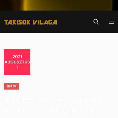
2021
AUGUSZTUS
1
HÍREK
A 26 darabból most eladó
ez a Mercedes CLK GTR