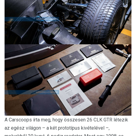
A Carscoops írta meg, hogy összesen 26 CLK GTR létezik
az egész világon – a két prototípus kivételével –,