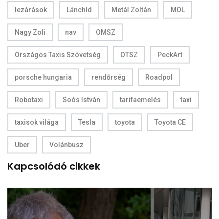
lezárások
Lánchíd
Metál Zoltán
MOL
Nagy Zoli
nav
OMSZ
Országos Taxis Szövetség
OTSZ
PeckArt
porsche hungaria
rendőrség
Roadpol
Robotaxi
Soós István
tarifaemelés
taxi
taxisok világa
Tesla
toyota
Toyota CE
Uber
Volánbusz
Kapcsolódó cikkek