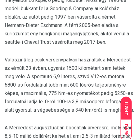
melyekből 20 kupé, 6 pedig roadster. Most egy 1998-as
modell bukkant fel a Gooding & Company aukciósház
oldalán, az autót pedig 1997-ben vásárolta a német
Hermann-Dieter Eschmann. A férfi 2005-ben eladta a
kuriózumot egy hongkongi magángyűjtőnek, akitől végül a
seattle-i Cheval Trust vásárolta meg 2017-ben.
Valószínűleg csak versenypályán használták a Mercedest
az elmúlt 23 évben, ugyanis 1500 kilométert sem tettek
meg vele. A sportautó 6,9 literes, szívó V12-es motorja
6800-as fordulatnál több mint 600 lóerős teljesítményre
képes, a maximális, 775 Nm-es nyomatékot pedig 5250-es
fordulatnál adja le. 0-ról 100-ra 3,8 másodperc leforgása
LIGHT
alatt gyorsul, a végsebessége a 340 km/órát is meghaladja.
DARK
A Mercedest augusztusban bocsátják árverésre, mely akár
8,5-10 millió dollárért kelhet el, ami 2,5-3 milliárd forintnak