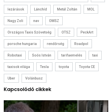
lezárások
Lánchíd
Metál Zoltán
MOL
Nagy Zoli
nav
OMSZ
Országos Taxis Szövetség
OTSZ
PeckArt
porsche hungaria
rendőrség
Roadpol
Robotaxi
Soós István
tarifaemelés
taxi
taxisok világa
Tesla
toyota
Toyota CE
Uber
Volánbusz
Kapcsolódó cikkek