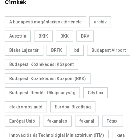
Címkék
A budapesti magántaxisok története
archív
Ausztria
BKIK
BKK
BKV
Blaha Lujza tér
BRFK
bti
Budapest Airport
Budapesti Közlekedési Központ
Budapesti Közlekedési Központ (BKK)
Budapesti Rendőr-főkapitányság
City taxi
elektromos autó
Európai Bizottság
Európai Unió
fakanalas
fakanál
Főtaxi
Innovációs és Technológiai Minisztérium (ITM)
kata