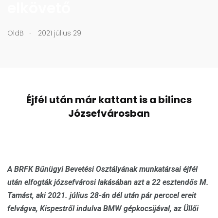
elkövető
.
OldB
2021 július 29
Éjfél után már kattant is a bilincs
Józsefvárosban
A BRFK Bűnügyi Bevetési Osztályának munkatársai éjfél
után elfogták józsefvárosi lakásában azt a 22 esztendős M.
Tamást, aki 2021. július 28-án dél után pár perccel ereit
felvágva, Kispestről indulva BMW gépkocsijával, az Üllői