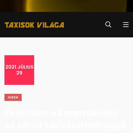
2021 JÚLIUS
29
HÍREK
Őrizetben a karambolozó
és sérült taxist hátrahagyó