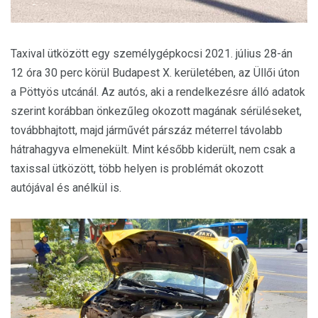
Taxival ütközött egy személygépkocsi 2021. július 28-án
12 óra 30 perc körül Budapest X. kerületében, az Üllői úton
a Pöttyös utcánál. Az autós, aki a rendelkezésre álló adatok
szerint korábban önkezűleg okozott magának sérüléseket,
továbbhajtott, majd járművét párszáz méterrel távolabb
hátrahagyva elmenekült. Mint később kiderült, nem csak a
taxissal ütközött, több helyen is problémát okozott
autójával és anélkül is.