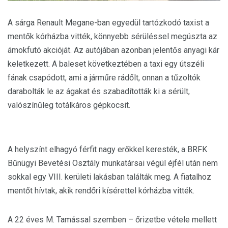
A sárga Renault Megane-ban egyedül tartózkodó taxist a
mentők kórházba vitték, könnyebb sérüléssel megúszta az
ámokfutó akcióját. Az autójában azonban jelentős anyagi kár
keletkezett. A baleset következtében a taxi egy útszéli
fának csapódott, ami a járműre rádőlt, onnan a tűzoltók
darabolták le az ágakat és szabadították ki a sérült,
valószínűleg totálkáros gépkocsit.
A helyszínt elhagyó férfit nagy erőkkel keresték, a BRFK
Bűnügyi Bevetési Osztály munkatársai végül éjfél után nem
sokkal egy VIII. kerületi lakásban találták meg. A fiatalhoz
mentőt hívtak, akik rendőri kísérettel kórházba vitték.
A 22 éves M. Tamással szemben – őrizetbe vétele mellett