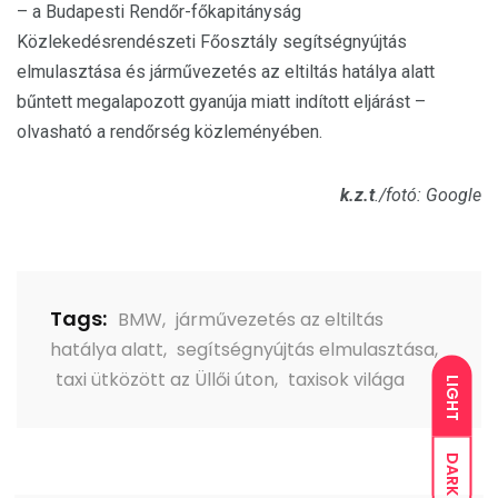
– a Budapesti Rendőr-főkapitányság
Közlekedésrendészeti Főosztály segítségnyújtás
elmulasztása és járművezetés az eltiltás hatálya alatt
bűntett megalapozott gyanúja miatt indított eljárást –
olvasható a rendőrség közleményében.
k.z.t
./fotó: Google
Tags:
BMW
,
járművezetés az eltiltás
hatálya alatt
,
segítségnyújtás elmulasztása
,
taxi ütközött az Üllői úton
,
taxisok világa
LIGHT
DARK